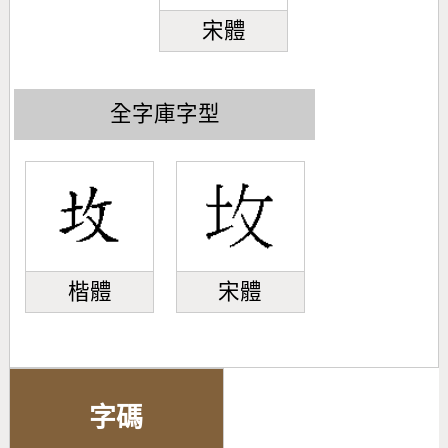
宋體
全字庫字型
楷體
宋體
字碼