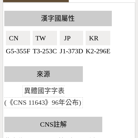
漢字國屬性
CN🇨🇳
TW🇹🇼
JP🇯🇵
KR🇰🇷
G5-355F
T3-253C
J1-373D
K2-296E
來源
異體國字字表
(《CNS 11643》96年公布)
CNS註解