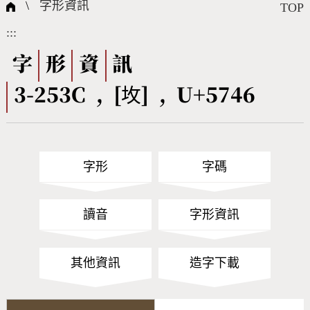
國際字碼相關組織
筆畫查詢
線上教學
倉頡查詢
全字庫授權
轉碼Web Service
個人電腦造字處理工具
問題集
意見回饋
\
字形資訊
TOP
:::
筆順序查詢
部首查詢
熱門查詢統計
字形下載
字
形
資
訊
3-253C , [坆] , U+5746
CNS查詢
Unicode查詢
Big5查詢
拼音查詢
字形
字碼
符號索引
拼音文字索引
讀音
字形資訊
其他資訊
造字下載