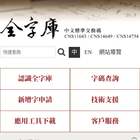
:::
中
EN
網站導覽
認識全字庫
字碼查詢
全字庫介紹
IDS查詢
全字庫現況
部件查詢
新增字申請
技術支援
中文碼介紹
複合查詢
專有名詞介紹
注音查詢
新字申請處理流程
字形即時顯示
造字解決方案
應用工具下載
客戶服務
︿