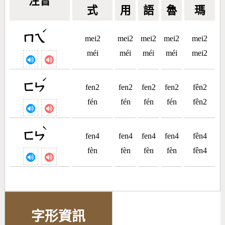
注音
式
用
語
魯
瑪
ˊ
ㄇㄟ
mei2
mei2
mei2
mei2
mei2
méi
méi
méi
méi
mei2
ˊ
ㄈㄣ
fen2
fen2
fen2
fen2
fên2
fén
fén
fén
fén
fên2
ˋ
ㄈㄣ
fen4
fen4
fen4
fen4
fên4
fèn
fèn
fèn
fèn
fên4
字形資訊