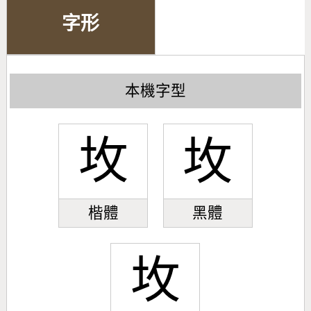
字形
本機字型
坆
坆
楷體
黑體
坆