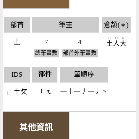
部首
筆畫
倉頡(
)
✱
G
O
K
土
7
4
土
人
大
總筆畫數
部首外筆畫數
IDS
筆順序
部件
土攵
一丨一丿一丿丶
󶁣󶃜
⿰
其他資訊