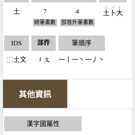
G
Y
K
土
7
4
土
卜
大
總筆畫數
部首外筆畫數
IDS
筆順序
部件
土文
一丨一丶一丿丶
󶁣󶃶
⿰
其他資訊
漢字國屬性