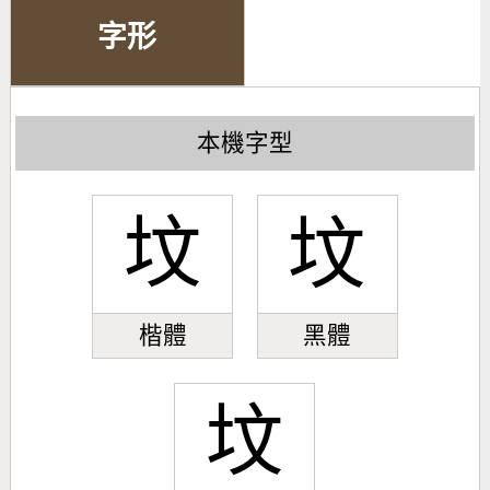
字形
本機字型
坟
坟
楷體
黑體
坟