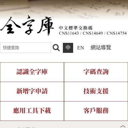
:::
中
EN
網站導覽
認識全字庫
字碼查詢
全字庫介紹
IDS查詢
全字庫現況
部件查詢
新增字申請
技術支援
中文碼介紹
複合查詢
專有名詞介紹
注音查詢
新字申請處理流程
字形即時顯示
造字解決方案
應用工具下載
客戶服務
︿