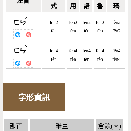
注音
式
用
語
魯
瑪
ˊ
ㄈㄣ
fen2
fen2
fen2
fen2
fên2
fén
fén
fén
fén
fên2
ˋ
ㄈㄣ
fen4
fen4
fen4
fen4
fên4
fèn
fèn
fèn
fèn
fên4
字形資訊
部首
筆畫
倉頡(
)
✱