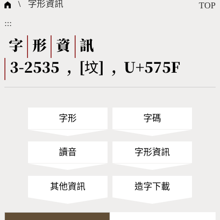
國際字碼相關組織
筆畫查詢
線上教學
倉頡查詢
全字庫授權
轉碼Web Service
個人電腦造字處理工具
問題集
意見回饋
\
字形資訊
TOP
:::
筆順序查詢
部首查詢
熱門查詢統計
字形下載
字
形
資
訊
3-2535 , [坟] , U+575F
CNS查詢
Unicode查詢
Big5查詢
拼音查詢
字形
字碼
符號索引
拼音文字索引
讀音
字形資訊
其他資訊
造字下載