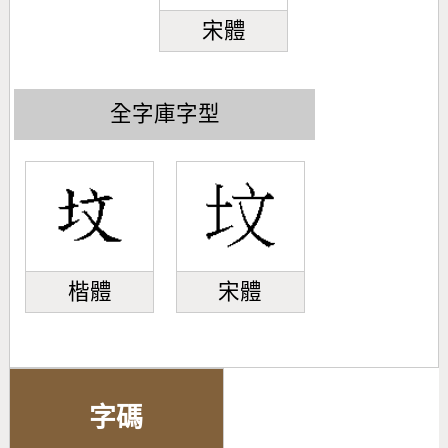
宋體
全字庫字型
楷體
宋體
字碼