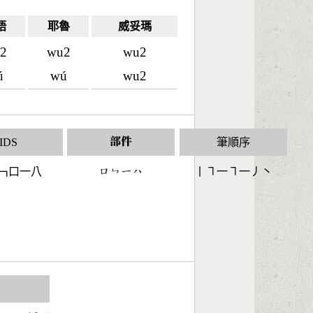
語
耶魯
威妥瑪
2
wu2
wu2
ú
wú
wu2
IDS
部件
筆順序
𠃑口一八
󶁶󶀋󶀀󶀰
丨㇕一㇕一丿丶