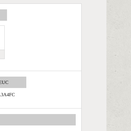
EUC
A3A4FC