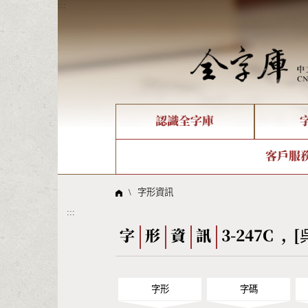
:::
認識全字庫
個人電腦造字處理工具
新字申請處理流程
字形即時顯示
全字庫介紹
IDS查詢
造字解
全字庫
部件
客戶服
問題集
意見
線上教學
倉頡查詢
筆順序
\
字形資訊
:::
Big5查詢
拼音
字
形
資
訊
3-247C , [
字形
字碼