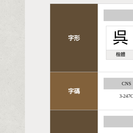
呉
字形
楷體
CNS
字碼
3-247