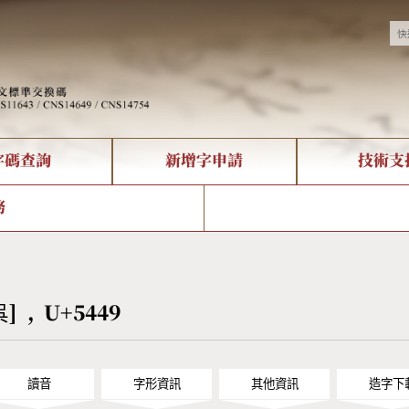
字碼查詢
新增字申請
技術支
決方案
現況
查詢
字形下載
中文碼介紹
全字庫授權
複合查詢
轉碼Web Service
專有名詞介紹
注音查詢
國
務
回饋
熱門查詢統計
查詢
部首查詢
CNS查詢
U
查詢
符號索引
拼音文字索引
呉] , U+5449
讀音
字形資訊
其他資訊
造字下