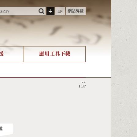
中
EN
網站導覽
援
應用工具下載
際字碼相關組織
筆畫查詢
︿
nicode查詢
TOP
載