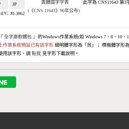
異體國字字表
此字為 CNS11643 
🇼
JP🇯🇵
(《CNS 11643》96年公布)
247C
J0-3862
『
全字庫軟體包
』的Windows作業系統(如 Windows 7、8、10、
10以上作業系統預設已有該字形
細明體字形為「
呉
」； 標楷體字形
使用該字形，請
點我
見字形下載說明。