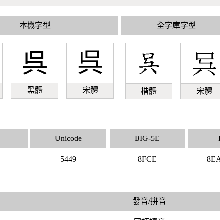
本機字型
全字庫字型
呉
呉
黑體
宋體
楷體
宋體
Unicode
BIG-5E
C
5449
8FCE
8E
發音/拼音