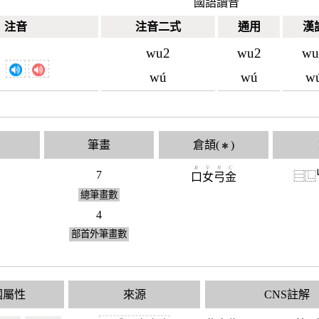
國語讀音
注音
注音二式
通用
漢
wu2
wu2
wu
wú
wú
w
筆畫
倉頡(
)
✱
R
V
N
C
7
⿳
⿺
口
女
弓
金
總筆畫數
4
部首外筆畫數
國屬性
來源
CNS註解