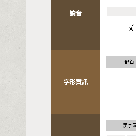
讀音
ˊ
ㄨ
部首
口
字形資訊
漢字