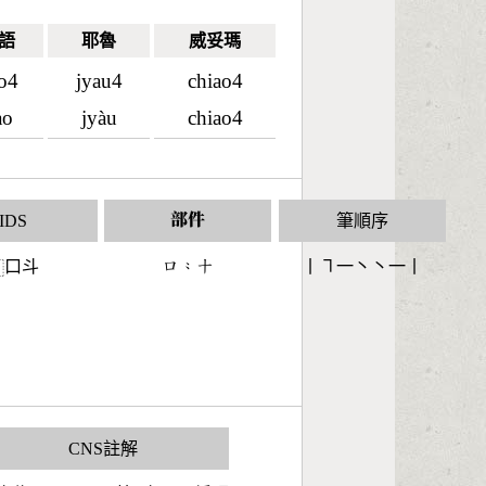
語
耶魯
威妥瑪
ao4
jyau4
chiao4
ào
jyàu
chiao4
IDS
部件
筆順序
口斗
󶁶󶁆󶀓
丨㇕一丶丶一丨
⿰
CNS註解