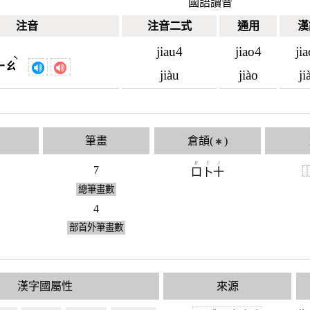
國語讀音
注音
注音二式
通用
漢
jiau4
jiao4
ji
ˋ
ㄧㄠ
jiàu
jiào
ji
筆畫
倉頡(
)
✱
R
Y
J
7
口
卜
十
總筆畫數
4
部首外筆畫數
漢字國屬性
來源