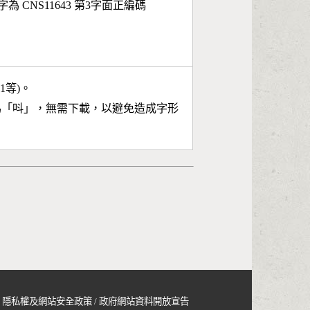
字為 CNS11643 第3字面正編碼
11等)。
為「
呌
」，無需下載，以避免造成字形
隱私權及網站安全政策
/
政府網站資料開放宣告