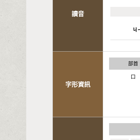
讀音
ㄐ
部首
口
字形資訊