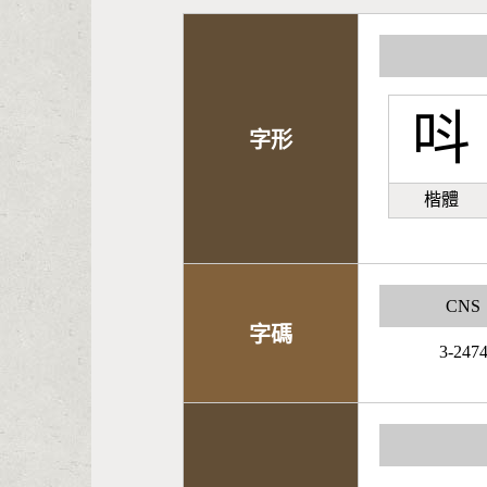
呌
字形
楷體
CNS
字碼
3-247