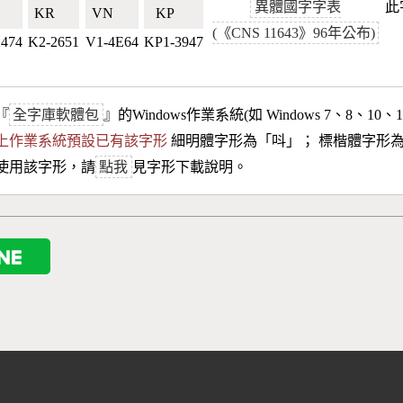
異體國字字表
此
🇼
KR🇰🇷
VN🇻🇳
KP🇰🇵
(《CNS 11643》96年公布)
2474
K2-2651
V1-4E64
KP1-3947
『
全字庫軟體包
』的Windows作業系統(如 Windows 7、8、10、
10以上作業系統預設已有該字形
細明體字形為「
呌
」； 標楷體字形
使用該字形，請
點我
見字形下載說明。