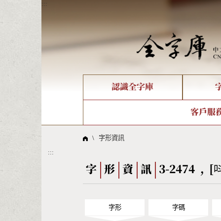
:::
認識全字庫
個人電腦造字處理工具
新字申請處理流程
字形即時顯示
全字庫介紹
IDS查詢
造字解
全字庫
部件
客戶服
問題集
意見
線上教學
倉頡查詢
筆順序
\
字形資訊
:::
Big5查詢
拼音
字
形
資
訊
3-2474 , [
字形
字碼