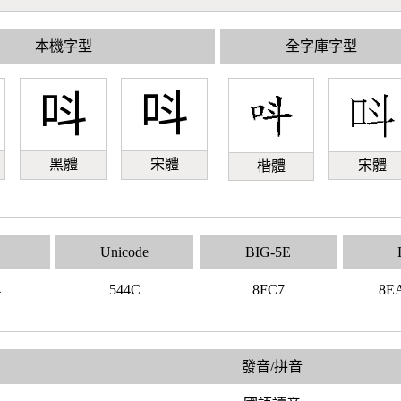
本機字型
全字庫字型
呌
呌
黑體
宋體
宋體
楷體
Unicode
BIG-5E
4
544C
8FC7
8E
發音/拼音