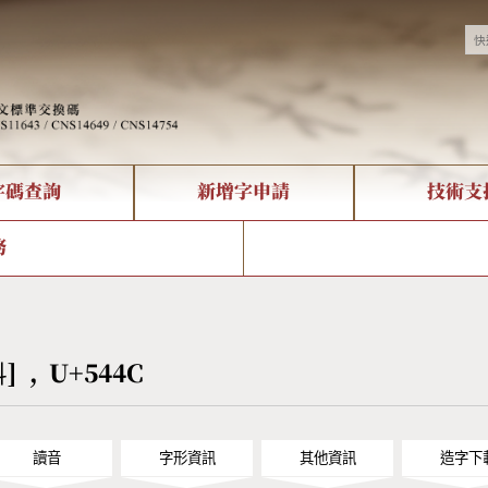
字碼查詢
新增字申請
技術支
決方案
現況
查詢
字形下載
中文碼介紹
全字庫授權
複合查詢
轉碼Web Service
專有名詞介紹
注音查詢
國
務
回饋
熱門查詢統計
查詢
部首查詢
CNS查詢
U
查詢
符號索引
拼音文字索引
呌] , U+544C
讀音
字形資訊
其他資訊
造字下