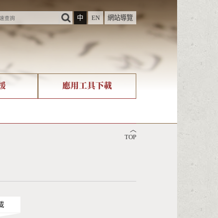
中
EN
網站導覽
援
應用工具下載
際字碼相關組織
筆畫查詢
︿
nicode查詢
TOP
載