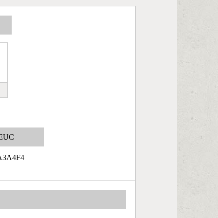
EUC
A3A4F4