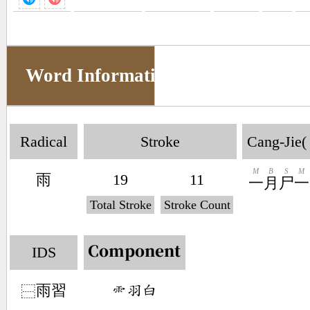
Word Information
Radical
Stroke
Cang-Jie(
M
B
S
M
雨
19
11
一
月
尸
一
Total Stroke
Stroke Count
IDS
Component
雨習
󶇅󶆞󶅊
⿱