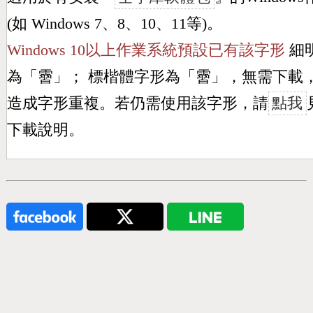
(如 Windows 7、8、10、11等)。
Windows 10以上作業系統預設已有該字形
細
為「
霫
」； 標楷體字形為「
霫
」，無需下載
造成字形重複。若仍需使用該字形，請
點我
下載說明。