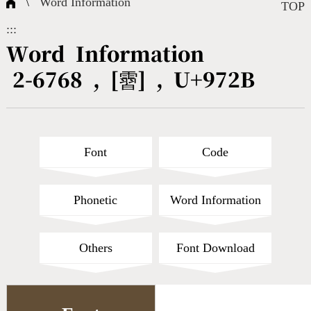
\
Word Information
Composite Query
Terms
Character Creation
Character Create Tools
FAQ
TOP
:::
International Org.
Bopomofo Query
CNS Authorization
Fonts Download
Satisfaction Survey
Word Information
2-6768 , [霫] , U+972B
Online Teaching
Stroke Count Query
Web Service
Query Statistics
Cang-Jie Query
Font
Code
Strokeorder Query
Phonetic
Word Information
KX_Radical Query
Others
Font Download
CNS Query
Unicode Query