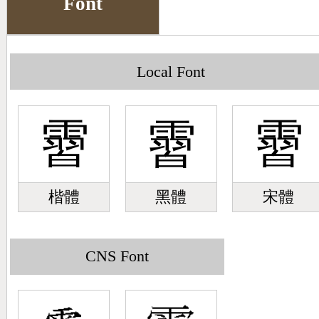
Font
Big5 Query
Pinyin Query
Symbol Index
Local Font
Pinyin Word Index
霫
霫
霫
楷體
黑體
宋體
CNS Font