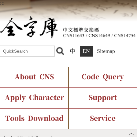
:::
中
EN
Sitemap
About CNS
Code Query
Introduction
IDS Query
Current Status
Apply Character
Support
Chinese Code Status
Components Query
Application Process
Font Instant Display
Tools Download
Service
︿