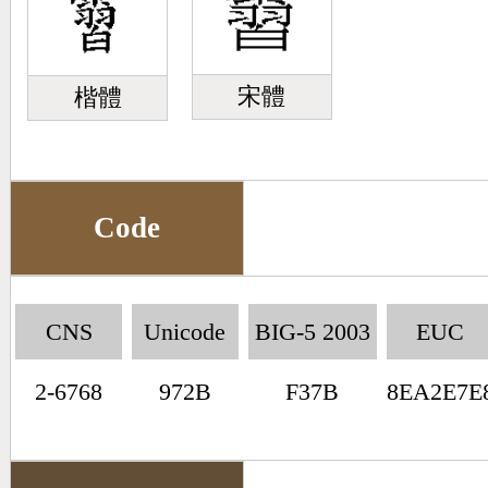
宋體
楷體
Code
CNS
Unicode
BIG-5 2003
EUC
2-6768
972B
F37B
8EA2E7E