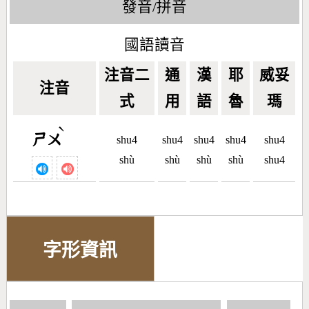
發音/拼音
國語讀音
注音二
通
漢
耶
威妥
注音
式
用
語
魯
瑪
ˋ
ㄕㄨ
shu4
shu4
shu4
shu4
shu4
shù
shù
shù
shù
shu4
字形資訊