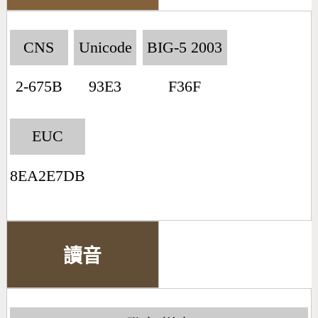
CNS
Unicode
BIG-5 2003
2-675B
93E3
F36F
EUC
8EA2E7DB
讀音