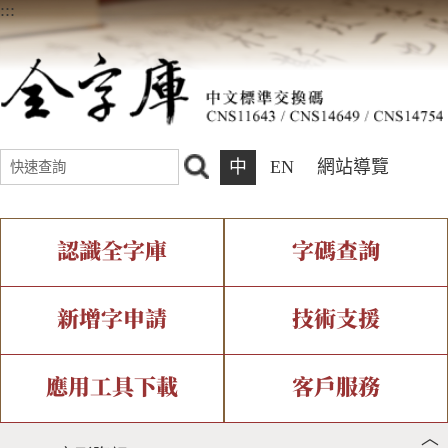
:::
中
EN
網站導覽
認識全字庫
字碼查詢
全字庫介紹
IDS查詢
全字庫現況
部件查詢
新增字申請
技術支援
中文碼介紹
複合查詢
專有名詞介紹
注音查詢
新字申請處理流程
字形即時顯示
造字解決方案
應用工具下載
客戶服務
︿