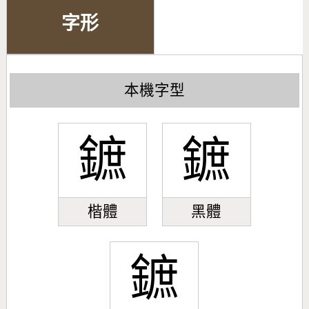
字形
本機字型
鏣
鏣
楷體
黑體
鏣