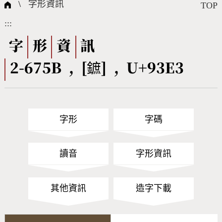
國際字碼相關組織
筆畫查詢
線上教學
倉頡查詢
全字庫授權
轉碼Web Service
個人電腦造字處理工具
問題集
意見回饋
\
字形資訊
TOP
:::
筆順序查詢
部首查詢
熱門查詢統計
字形下載
字
形
資
訊
2-675B , [鏣] , U+93E3
CNS查詢
Unicode查詢
Big5查詢
拼音查詢
字形
字碼
符號索引
拼音文字索引
讀音
字形資訊
其他資訊
造字下載