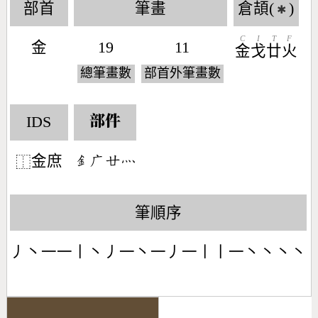
部首
筆畫
倉頡(
)
✱
C
I
T
F
金
19
11
金
戈
廿
火
總筆畫數
部首外筆畫數
IDS
部件
金庶
󶇕󶂉󶂵󶃺
⿰
筆順序
丿丶一一丨丶丿一丶一丿一丨丨一丶丶丶丶