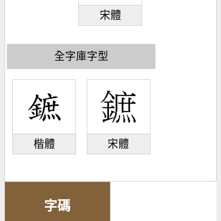
宋體
全字庫字型
楷體
宋體
字碼