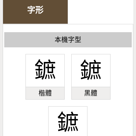
字形
本機字型
鏣
鏣
楷體
黑體
鏣