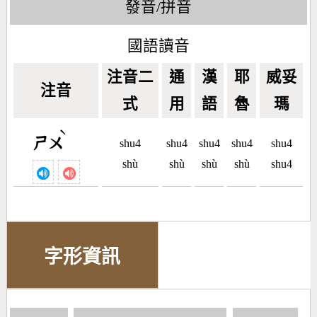
發音/拼音
國語讀音
注音二
通
漢
耶
威妥
注音
式
用
語
魯
瑪
ˋ
ㄕㄨ
shu4
shu4
shu4
shu4
shu4
shù
shù
shù
shù
shu4
字形資訊