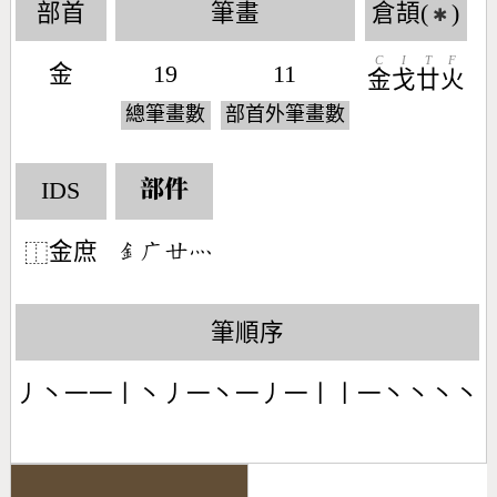
部首
筆畫
倉頡(
)
✱
C
I
T
F
金
19
11
金
戈
廿
火
總筆畫數
部首外筆畫數
IDS
部件
金庶
󶇕󶂉󶂵󶃺
⿰
筆順序
丿丶一一丨丶丿一丶一丿一丨丨一丶丶丶丶