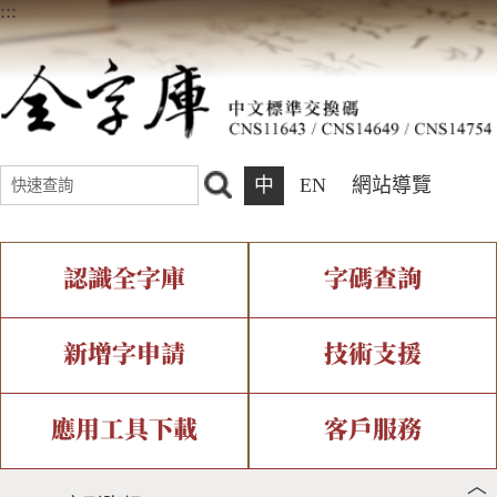
:::
中
EN
網站導覽
認識全字庫
字碼查詢
全字庫介紹
IDS查詢
全字庫現況
部件查詢
新增字申請
技術支援
中文碼介紹
複合查詢
專有名詞介紹
注音查詢
新字申請處理流程
字形即時顯示
造字解決方案
應用工具下載
客戶服務
︿