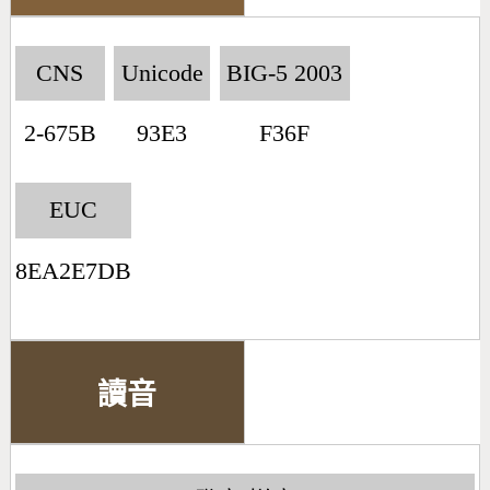
CNS
Unicode
BIG-5 2003
2-675B
93E3
F36F
EUC
8EA2E7DB
讀音