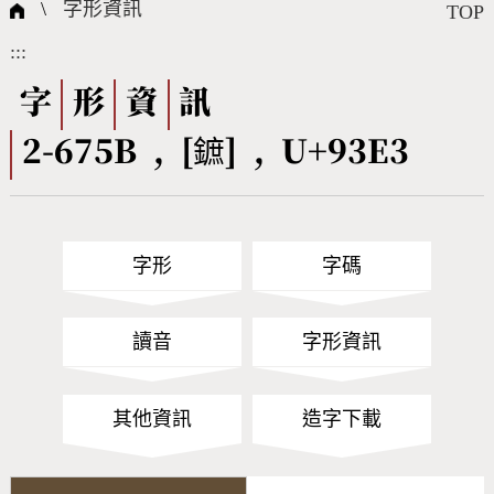
國際字碼相關組織
筆畫查詢
線上教學
倉頡查詢
全字庫授權
轉碼Web Service
個人電腦造字處理工具
問題集
意見回饋
\
字形資訊
TOP
:::
筆順序查詢
部首查詢
熱門查詢統計
字形下載
字
形
資
訊
2-675B , [鏣] , U+93E3
CNS查詢
Unicode查詢
Big5查詢
拼音查詢
字形
字碼
符號索引
拼音文字索引
讀音
字形資訊
其他資訊
造字下載