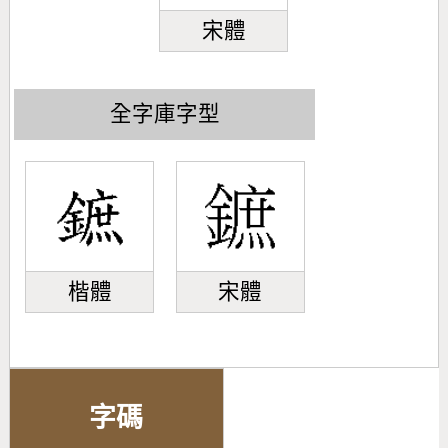
宋體
全字庫字型
楷體
宋體
字碼