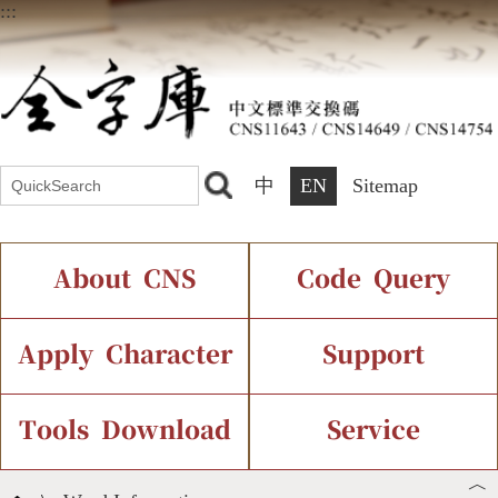
:::
中
EN
Sitemap
About CNS
Code Query
Introduction
IDS Query
Current Status
Apply Character
Support
Chinese Code Status
Components Query
Application Process
Font Instant Display
Tools Download
Service
︿