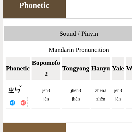
Phonetic
Sound / Pinyin
Mandarin Pronuncition
Bopomofo
Phonetic
Tongyong
Hanyu
Yale
W
2
ˇ
ㄓㄣ
jen3
jhen3
zhen3
jen3
jěn
jhěn
zhěn
jěn