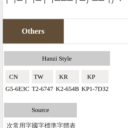
丨㇕一丨㇕一丨㇕一一一丨一丿一一㇕丿丶
Others
Hanzi Style
CN🇨🇳
TW🇹🇼
KR🇰🇷
KP🇰🇵
G5-6E3C
T2-6747
K2-654B
KP1-7D32
Source
次常用字國字標準字體表