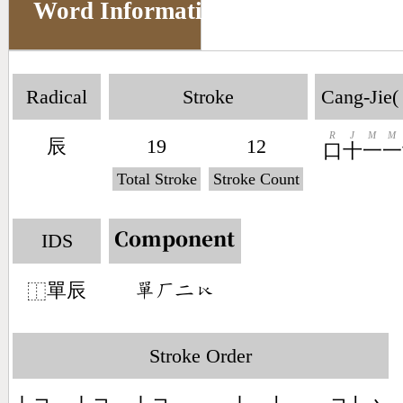
Word Information
Radical
Stroke
Cang-Jie(
R
J
M
M
辰
19
12
口
十
一
一
Total Stroke
Stroke Count
IDS
Component
單辰
󶇺󶀕󶀒󶂝
⿰
Stroke Order