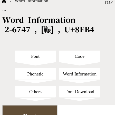
\
Word Information
Composite Query
Terms
Character Creation
Character Create Tools
FAQ
TOP
:::
International Org.
Bopomofo Query
CNS Authorization
Fonts Download
Satisfaction Survey
Word Information
2-6747 , [辴] , U+8FB4
Online Teaching
Stroke Count Query
Web Service
Query Statistics
Cang-Jie Query
Font
Code
Strokeorder Query
Phonetic
Word Information
KX_Radical Query
Others
Font Download
CNS Query
Unicode Query