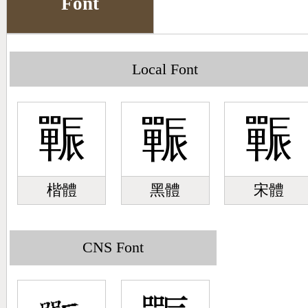
Font
Big5 Query
Pinyin Query
Symbol Index
Local Font
Pinyin Word Index
辴
辴
辴
楷體
黑體
宋體
CNS Font