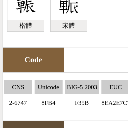
楷體
宋體
Code
CNS
Unicode
BIG-5 2003
EUC
2-6747
8FB4
F35B
8EA2E7C