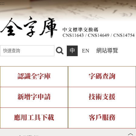
:::
中
EN
網站導覽
認識全字庫
字碼查詢
全字庫介紹
IDS查詢
全字庫現況
部件查詢
新增字申請
技術支援
中文碼介紹
複合查詢
專有名詞介紹
注音查詢
新字申請處理流程
字形即時顯示
造字解決方案
應用工具下載
客戶服務
︿