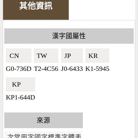
其他資訊
漢字國屬性
CN🇨🇳
TW🇹🇼
JP🇯🇵
KR🇰🇷
G0-736D
T2-4C56
J0-6433
K1-5945
KP🇰🇵
KP1-644D
來源
次常用字國字標準字體表