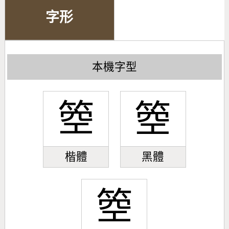
字形
本機字型
箜
箜
楷體
黑體
箜