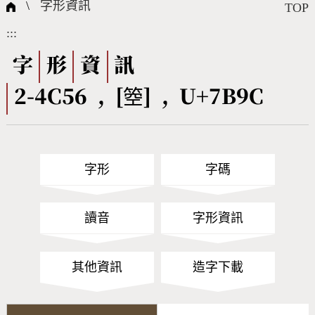
國際字碼相關組織
筆畫查詢
線上教學
倉頡查詢
全字庫授權
轉碼Web Service
個人電腦造字處理工具
問題集
意見回饋
\
字形資訊
TOP
:::
筆順序查詢
部首查詢
熱門查詢統計
字形下載
字
形
資
訊
2-4C56 , [箜] , U+7B9C
CNS查詢
Unicode查詢
Big5查詢
拼音查詢
字形
字碼
符號索引
拼音文字索引
讀音
字形資訊
其他資訊
造字下載