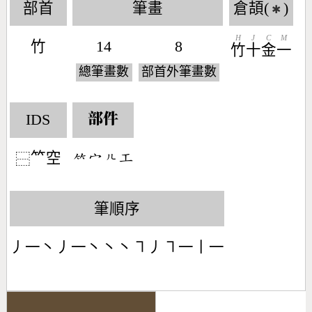
部首
筆畫
倉頡(
)
✱
H
J
C
M
竹
14
8
竹
十
金
一
總筆畫數
部首外筆畫數
IDS
部件
𥫗空
󶆆󶂊󶀱󶁥
⿱
筆順序
丿一丶丿一丶丶丶㇕丿㇕一丨一