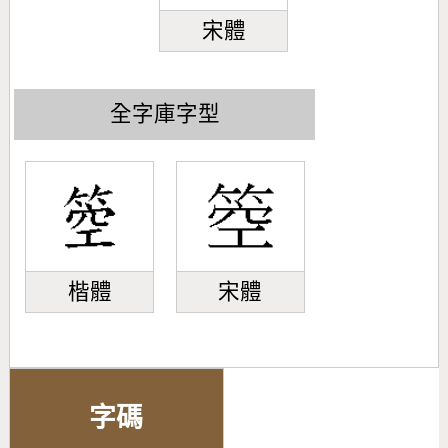
宋體
全字庫字型
楷體
宋體
字碼