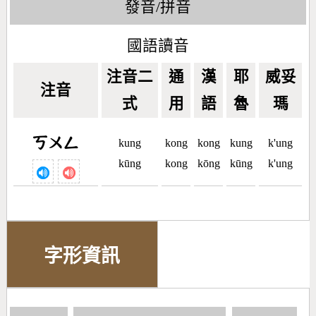
發音/拼音
國語讀音
注音二
通
漢
耶
威妥
注音
式
用
語
魯
瑪
ㄎㄨㄥ
kung
kong
kong
kung
k'ung
kūng
kong
kōng
kūng
k'ung
字形資訊