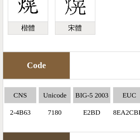
楷體
宋體
Code
CNS
Unicode
BIG-5 2003
EUC
2-4B63
7180
E2BD
8EA2CB