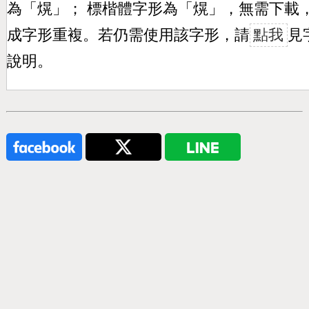
為「
熀
」； 標楷體字形為「
熀
」，無需下載
成字形重複。若仍需使用該字形，請
點我
見
說明。