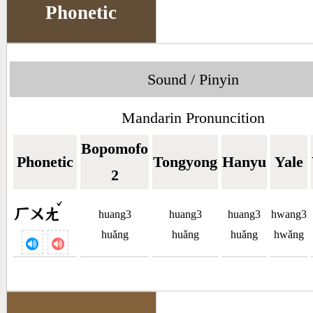
Phonetic
Sound / Pinyin
Mandarin Pronuncition
Bopomofo
Phonetic
Tongyong
Hanyu
Yale
2
ˇ
ㄏㄨㄤ
huang3
huang3
huang3
hwang3
huǎng
huǎng
huǎng
hwǎng