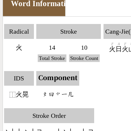
Word Information
Radical
Stroke
Cang-Jie(
F
A
F
火
14
10
火
日
火
Total Stroke
Stroke Count
IDS
Component
火晃
󶃹󶃑󶂠󶀀󶀶
⿰
Stroke Order