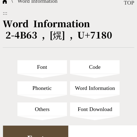
\
Word Information
Composite Query
Terms
Character Creation
Character Create Tools
FAQ
TOP
:::
International Org.
Bopomofo Query
CNS Authorization
Fonts Download
Satisfaction Survey
Word Information
2-4B63 , [熀] , U+7180
Online Teaching
Stroke Count Query
Web Service
Query Statistics
Cang-Jie Query
Font
Code
Strokeorder Query
Phonetic
Word Information
KX_Radical Query
Others
Font Download
CNS Query
Unicode Query