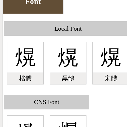
Font
Big5 Query
Pinyin Query
Symbol Index
Local Font
Pinyin Word Index
熀
熀
熀
楷體
黑體
宋體
CNS Font