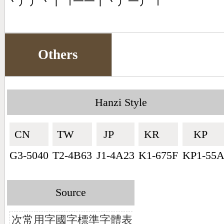
丶丿丿丶丨㇕一一丨丶丿一丿㇕
Others
Hanzi Style
CN🇨🇳
TW🇹🇼
JP🇯🇵
KR🇰🇷
KP🇰🇵
G3-5040
T2-4B63
J1-4A23
K1-675F
KP1-55
Source
次常用字國字標準字體表