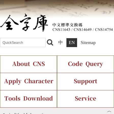
:::
中
EN
Sitemap
About CNS
Code Query
Introduction
IDS Query
Current Status
Apply Character
Support
Chinese Code Status
Components Query
Application Process
Font Instant Display
Tools Download
Service
︿