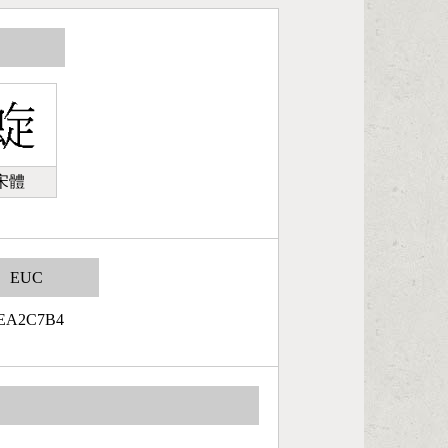
宋體
EUC
EA2C7B4