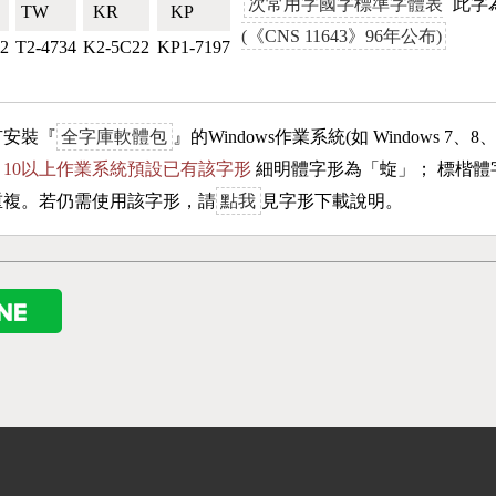
次常用字國字標準字體表
此字為
TW🇹🇼
KR🇰🇷
KP🇰🇵
(《CNS 11643》96年公布)
2
T2-4734
K2-5C22
KP1-7197
有安裝『
全字庫軟體包
』的Windows作業系統(如 Windows 7、8
ows 10以上作業系統預設已有該字形
細明體字形為「
蜁
」； 標楷體
重複。若仍需使用該字形，請
點我
見字形下載說明。