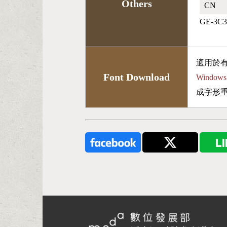
Others
CN🇨🇳
GE-3C3
適用於
Font Download
Wind
成字形