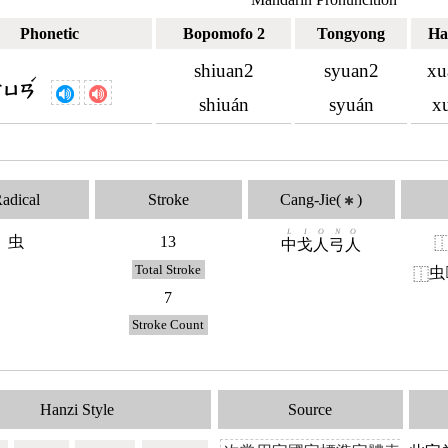
Phonetic
Bopomofo 2
Tongyong
Ha
shiuan2
syuan2
xu
ˊ
ㄒㄩㄢ
shiuán
syuán
x
adical
Stroke
Cang-Jie(
)
✱
L
I
O
N
O
虫
13
中
戈
人
弓
人
Total Stroke
虫
⿰
7
Stroke Count
Hanzi Style
Source