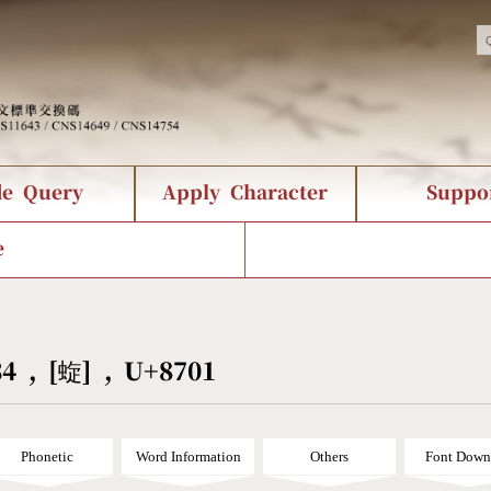
de Query
Apply Character
Suppo
nts Query
 Status
racter Creation
Fonts Download
Chinese Code Status
Composite Query
CNS Authorization
Bopomofo Que
Terms
Web Se
e
tion Survey
Query Statistics
rder Query
KX_Radical Query
CNS Query
 Query
Symbol Index
Pinyin Word Index
34 , [蜁] , U+8701
Phonetic
Word Information
Others
Font Down