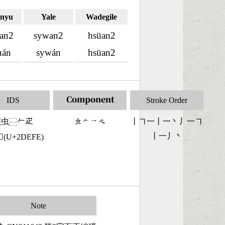
nyu
Yale
Wadegile
an2
sywan2
hsüan2
uán
sywán
hsüan2
IDS
Component
Stroke Order
虫
𠂉疋
󶅶󶀩󶀏󶃎
丨㇕一丨一丶丿一㇕
⿰
⿱
丨一丿丶
(U+2DEFE)
Note