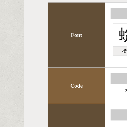
Font
楷
Code