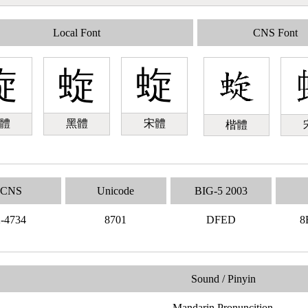
Local Font
CNS Font
蜁
蜁
蜁
體
黑體
宋體
楷體
CNS
Unicode
BIG-5 2003
2-4734
8701
DFED
8
Sound / Pinyin
Mandarin Pronuncition