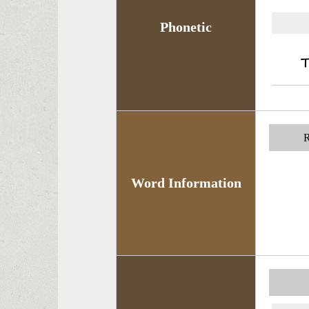
Phonetic
R
Word Information