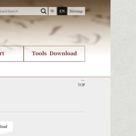
中
EN
Sitemap
rt
Tools Download
ry
rvice
International Org.
Stroke Count Query
︿
Unicode Query
TOP
load