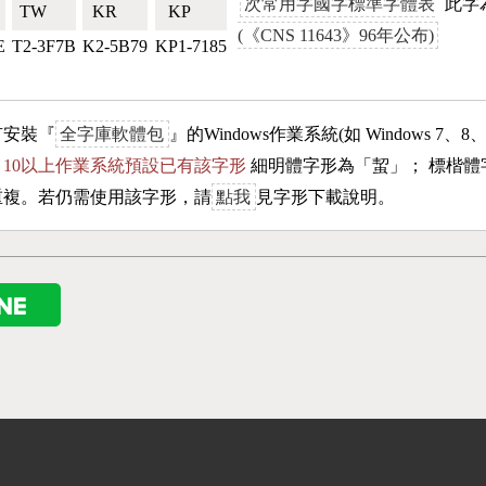
次常用字國字標準字體表
此字為
TW🇹🇼
KR🇰🇷
KP🇰🇵
(《CNS 11643》96年公布)
E
T2-3F7B
K2-5B79
KP1-7185
有安裝『
全字庫軟體包
』的Windows作業系統(如 Windows 7、8
ows 10以上作業系統預設已有該字形
細明體字形為「
蛪
」； 標楷體
重複。若仍需使用該字形，請
點我
見字形下載說明。