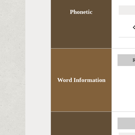
Phonetic
R
Word Information