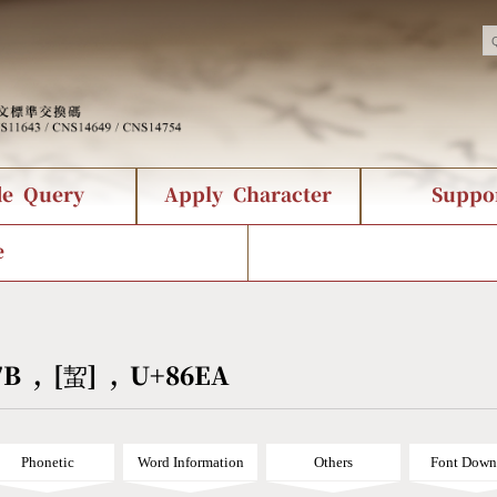
de Query
Apply Character
Suppo
nts Query
 Status
racter Creation
Fonts Download
Chinese Code Status
Composite Query
CNS Authorization
Bopomofo Que
Terms
Web Se
e
tion Survey
Query Statistics
rder Query
KX_Radical Query
CNS Query
 Query
Symbol Index
Pinyin Word Index
7B , [蛪] , U+86EA
Phonetic
Word Information
Others
Font Down