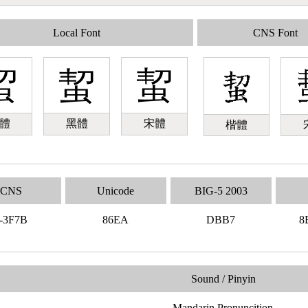
Local Font
CNS Font
蛪
蛪
蛪
體
黑體
宋體
楷體
CNS
Unicode
BIG-5 2003
-3F7B
86EA
DBB7
8
Sound / Pinyin
Mandarin Pronuncition