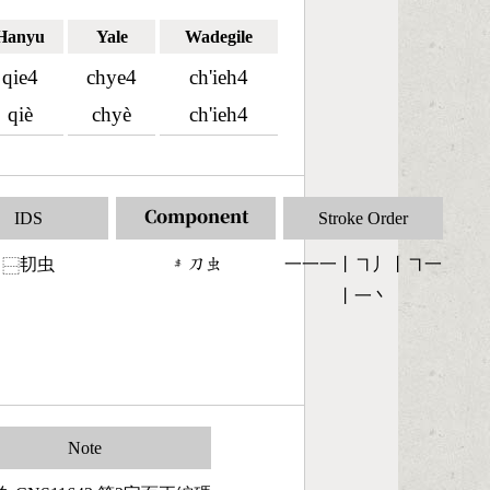
Hanyu
Yale
Wadegile
qie4
chye4
ch'ieh4
qiè
chyè
ch'ieh4
IDS
Component
Stroke Order
㓞虫
󶃤󶁐󶅶
一一一丨㇕丿丨㇕一
⿱
丨一丶
Note