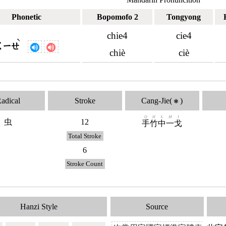
Phonetic
Bopomofo 2
Tongyong
chie4
cie4
ˋ
ㄑㄧㄝ
chiè
ciè
adical
Stroke
Cang-Jie(
)
✱
Q
H
L
M
I
虫
12
手
竹
中
一
戈
Total Stroke
6
Stroke Count
Hanzi Style
Source