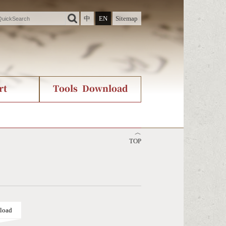
中
EN
Sitemap
rt
Tools Download
ry
rvice
International Org.
Stroke Count Query
︿
Unicode Query
TOP
load