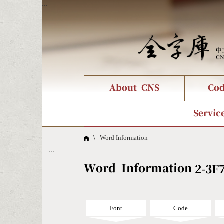
:::
About CNS
Co
Application Process
Font Instant Display
Character Create Tools
Introduction
IDS Query
Compone
Current
Cha
Servic
\
Word Information
FAQ
Satisfac
Online Teaching
Cang-Jie Query
Strokeo
:::
Big5 Query
Pinyin
Word Information
2-3F
Font
Code