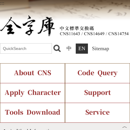
:::
中
EN
Sitemap
About CNS
Code Query
Introduction
IDS Query
Current Status
Apply Character
Support
Chinese Code Status
Components Query
Application Process
Font Instant Display
Tools Download
Service
︿