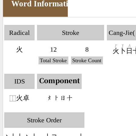
Word Information
Radical
Stroke
Cang-Jie(
F
Y
A
火
12
8
火
卜
日
Total Stroke
Stroke Count
IDS
Component
火卓
󶃹󶀥󶃐󶀓
⿰
Stroke Order