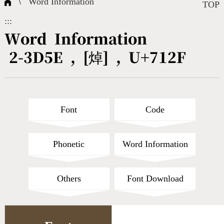
\
Word Information
Composite Query
Terms
Character Creation
Character Create Tools
FAQ
TOP
:::
International Org.
Bopomofo Query
CNS Authorization
Fonts Download
Satisfaction Survey
Word Information
2-3D5E , [焯] , U+712F
Online Teaching
Stroke Count Query
Web Service
Query Statistics
Cang-Jie Query
Font
Code
Strokeorder Query
Phonetic
Word Information
KX_Radical Query
Others
Font Download
CNS Query
Unicode Query