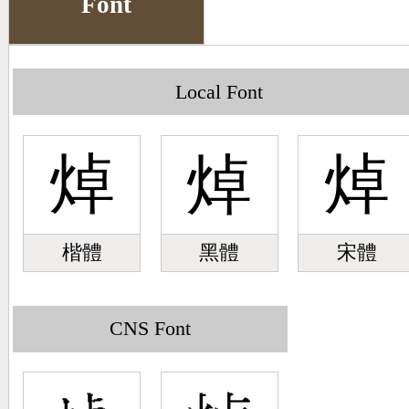
Font
Big5 Query
Pinyin Query
Symbol Index
Local Font
Pinyin Word Index
焯
焯
焯
楷體
黑體
宋體
CNS Font