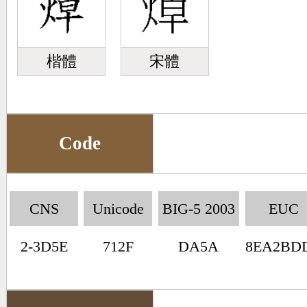
楷體
宋體
Code
CNS
Unicode
BIG-5 2003
EUC
2-3D5E
712F
DA5A
8EA2BD