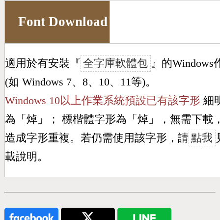
Font Download
適用於有安裝『
全字庫軟體包
』的Window
(如 Windows 7、8、10、11等)。
Windows 10以上作業系統預設已有該字形
細
為「
焯
」； 標楷體字形為「
焯
」，無需下載
造成字形重複。若仍需使用該字形，請
點我
載說明。