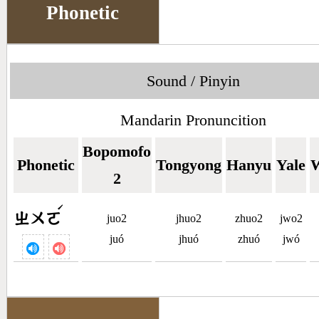
Phonetic
Sound / Pinyin
Mandarin Pronuncition
Bopomofo
Phonetic
Tongyong
Hanyu
Yale
W
2
ˊ
ㄓㄨㄛ
juo2
jhuo2
zhuo2
jwo2
juó
jhuó
zhuó
jwó