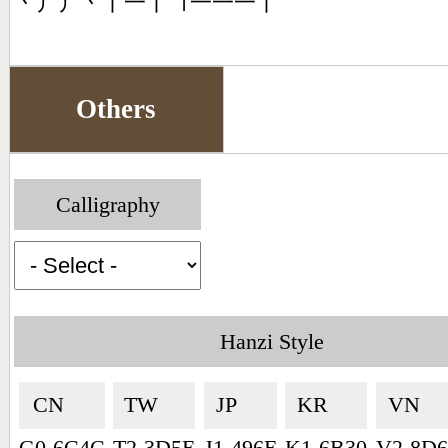
丶丿丿丶丨一丨㇕一一一丨
Others
Calligraphy
Hanzi Style
CN🇨🇳
TW🇹🇼
JP🇯🇵
KR🇰🇷
VN🇻🇳
G0-6C4C
T2-3D5E
J1-496E
K1-6B30
V2-8D6