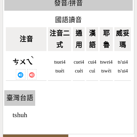
發音/拼音
國語讀音
注音二
通
漢
耶
威妥
注音
式
用
語
魯
瑪
ˋ
ㄘㄨㄟ
tsuei4
cuei4
cui4
tswei4
ts'ui4
tsuèi
cuèi
cuì
tswèi
ts'ui4
臺灣台語
tshuh