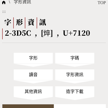
國際字碼相關組織
筆畫查詢
線上教學
倉頡查詢
全字庫授權
轉碼Web Service
個人電腦造字處理工具
問題集
意見回饋
\
字形資訊
TOP
:::
筆順序查詢
部首查詢
熱門查詢統計
字形下載
字
形
資
訊
2-3D5C , [焠] , U+7120
CNS查詢
Unicode查詢
Big5查詢
拼音查詢
字形
字碼
符號索引
拼音文字索引
讀音
字形資訊
其他資訊
造字下載