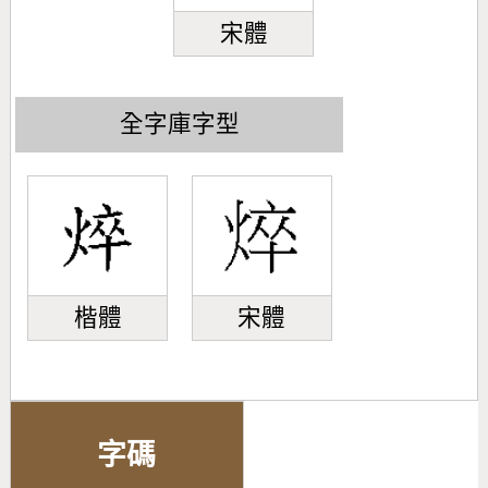
宋體
全字庫字型
楷體
宋體
字碼