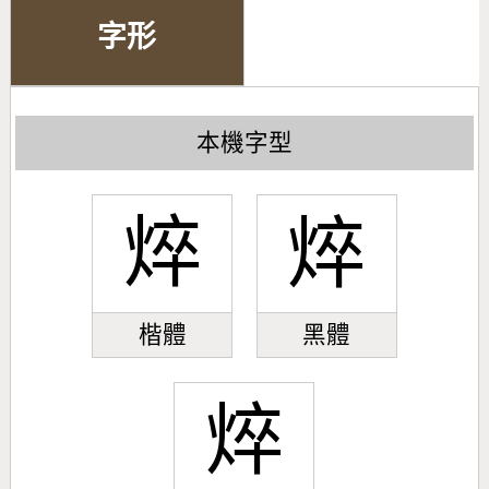
字形
本機字型
焠
焠
楷體
黑體
焠