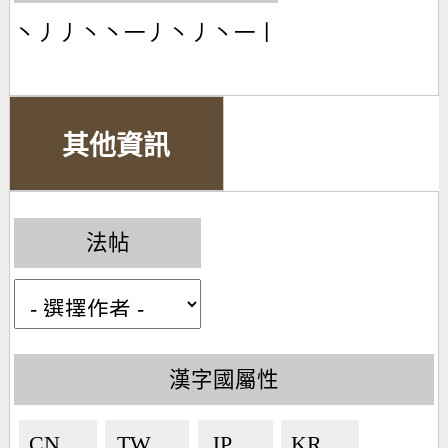
丶丿丿丶丶一丿丶丿丶一丨
其他資訊
法帖
漢字國屬性
CN🇨🇳
TW🇹🇼
JP🇯🇵
KR🇰🇷