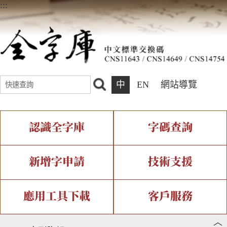
:::
中
EN
網站導覽
認識全字庫
字碼查詢
全字庫介紹
IDS查詢
全字庫現況
部件查詢
新增字申請
技術支援
中文碼介紹
複合查詢
專有名詞介紹
注音查詢
新字申請處理流程
字形即時顯示
造字解決方案
應用工具下載
客戶服務
︿