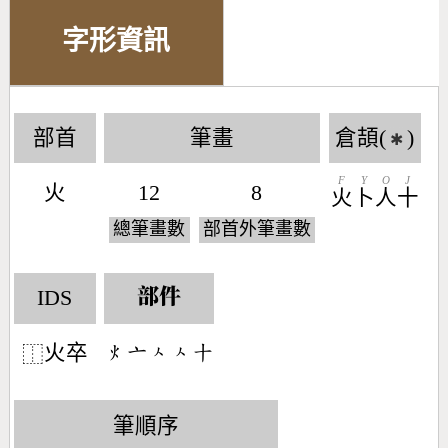
字形資訊
部首
筆畫
倉頡(
)
✱
F
Y
O
J
火
12
8
火
卜
人
十
總筆畫數
部首外筆畫數
IDS
部件
火卒
󶃹󶁂󶀮󶀮󶀓
⿰
筆順序