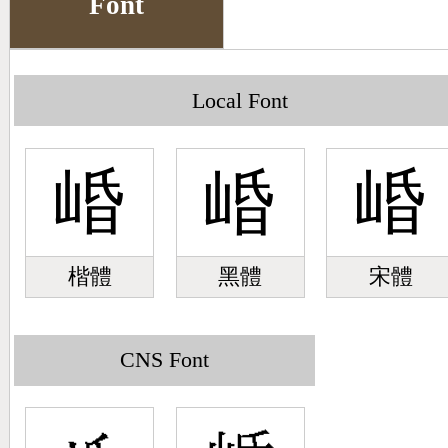
Font
Big5 Query
Pinyin Query
Symbol Index
Local Font
Pinyin Word Index
崏
崏
崏
楷體
黑體
宋體
CNS Font