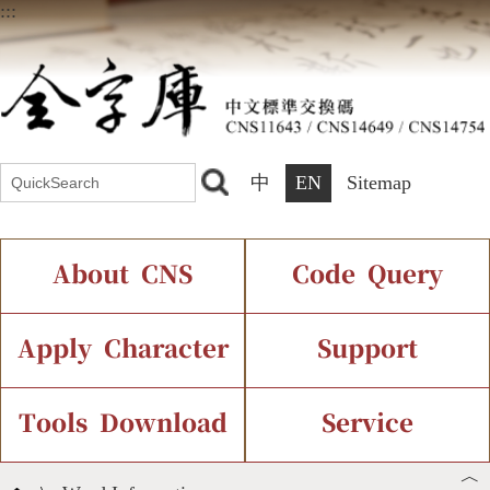
:::
中
EN
Sitemap
About CNS
Code Query
Introduction
IDS Query
Current Status
Apply Character
Support
Chinese Code Status
Components Query
Application Process
Font Instant Display
Tools Download
Service
︿