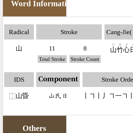
Word Information
Radical
Stroke
Cang-Jie(
U
H
P
山
11
8
山
竹
心
Total Stroke
Stroke Count
IDS
Stroke Orde
Component
山昏
丨㇕丨丿㇕一㇕
󶁸󶃯󶃐
⿰
Others