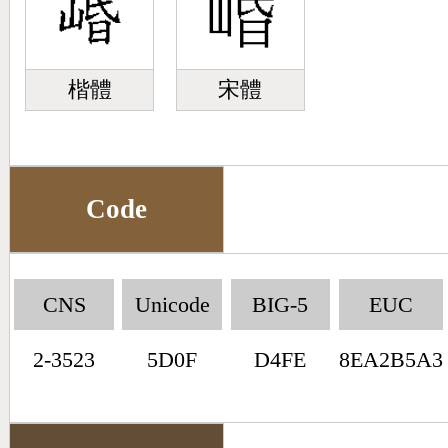
楷體
宋體
Code
CNS
Unicode
BIG-5
EUC
2-3523
5D0F
D4FE
8EA2B5A3