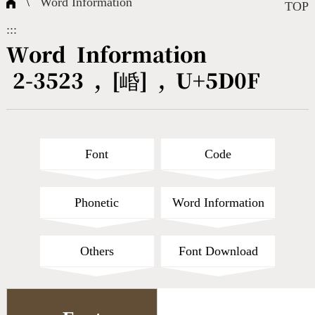
\
Word Information
Composite Query
Terms
Character Creation
Character Create Tools
FAQ
TOP
:::
International Org.
Bopomofo Query
CNS Authorization
Fonts Download
Satisfaction Survey
Word Information
2-3523 , [崏] , U+5D0F
Online Teaching
Stroke Count Query
Web Service
Query Statistics
Cang-Jie Query
Font
Code
Strokeorder Query
Phonetic
Word Information
KX_Radical Query
Others
Font Download
CNS Query
Unicode Query