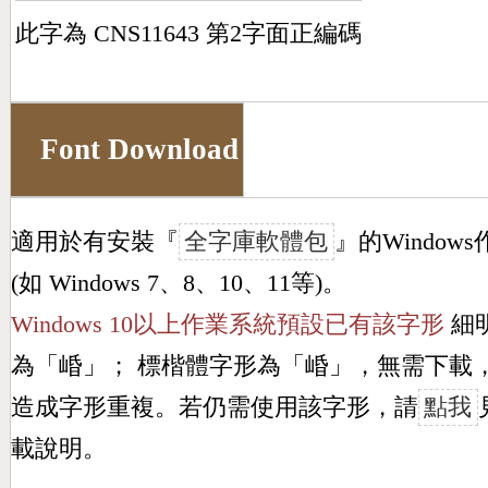
此字為 CNS11643 第2字面正編碼
Font Download
適用於有安裝『
全字庫軟體包
』的Window
(如 Windows 7、8、10、11等)。
Windows 10以上作業系統預設已有該字形
細
為「
崏
」； 標楷體字形為「
崏
」，無需下載
造成字形重複。若仍需使用該字形，請
點我
載說明。