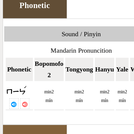
Phonetic
Sound / Pinyin
Mandarin Pronuncition
Bopomofo
Phonetic
Tongyong
Hanyu
Yale
W
2
ˊ
ㄇㄧㄣ
min2
min2
min2
min2
mín
mín
mín
mín