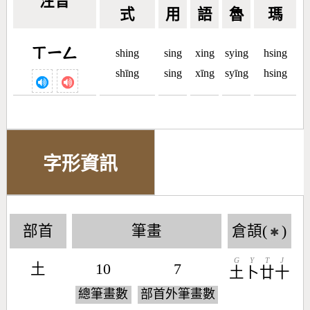
注音
式
用
語
魯
瑪
ㄒㄧㄥ
shing
sing
xing
sying
hsing
shīng
sing
xīng
syīng
hsing
字形資訊
部首
筆畫
倉頡(
)
✱
G
Y
T
J
土
10
7
土
卜
廿
十
總筆畫數
部首外筆畫數