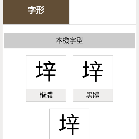
字形
本機字型
垶
垶
楷體
黑體
垶