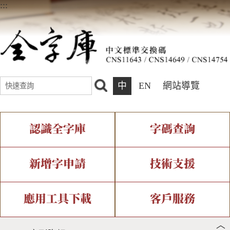
:::
中
EN
網站導覽
認識全字庫
字碼查詢
全字庫介紹
IDS查詢
全字庫現況
部件查詢
新增字申請
技術支援
中文碼介紹
複合查詢
專有名詞介紹
注音查詢
新字申請處理流程
字形即時顯示
造字解決方案
應用工具下載
客戶服務
︿