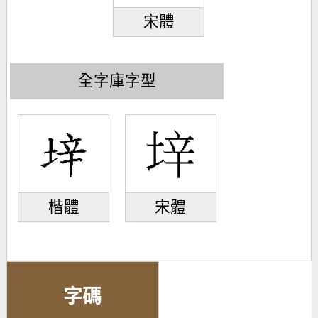
宋體
全字庫字型
楷體
宋體
字碼