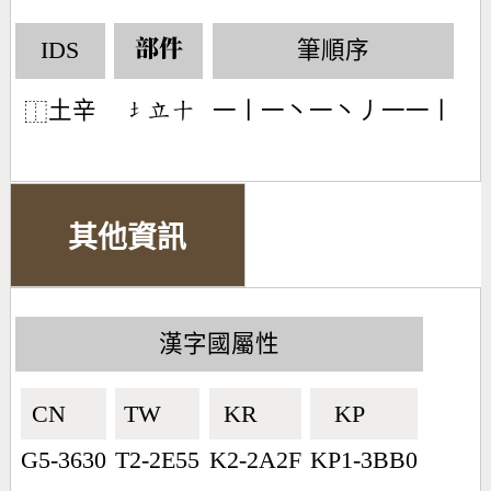
IDS
筆順序
部件
土辛
一丨一丶一丶丿一一丨
󶁣󶅒󶀓
⿰
其他資訊
漢字國屬性
CN🇨🇳
TW🇹🇼
KR🇰🇷
KP🇰🇵
G5-3630
T2-2E55
K2-2A2F
KP1-3BB0