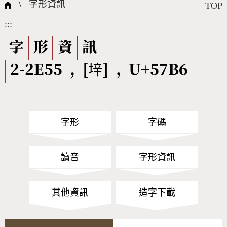
國際字碼相關組織
筆畫查詢
線上教學
倉頡查詢
全字庫授權
轉碼Web Service
個人電腦造字處理工具
問題集
意見回饋
\
字形資訊
TOP
:::
筆順序查詢
部首查詢
熱門查詢統計
字形下載
字
形
資
訊
2-2E55 , [垶] , U+57B6
CNS查詢
Unicode查詢
Big5查詢
拼音查詢
字形
字碼
符號索引
拼音文字索引
讀音
字形資訊
其他資訊
造字下載