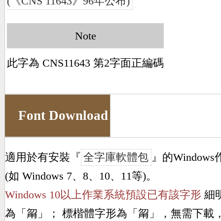
(《CNS 11643》96年公布)
Note
此字為 CNS11643 第2字面正編碼
Font Download
適用於有安裝『
全字庫軟體包
』的Window
(如 Windows 7、8、10、11等)。
Windows 10以上作業系統預設已有該字形
細
為「
甮
」； 標楷體字形為「
甮
」，無需下載