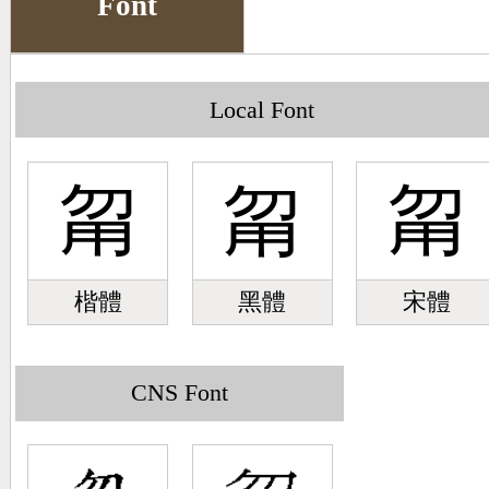
Font
Big5 Query
Pinyin Query
Symbol Index
Local Font
Pinyin Word Index
甮
甮
甮
楷體
黑體
宋體
CNS Font