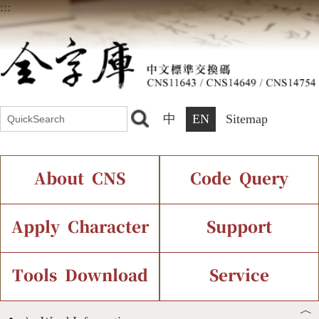
:::
中
EN
Sitemap
About CNS
Code Query
Introduction
IDS Query
Current Status
Apply Character
Support
Chinese Code Status
Components Query
Application Process
Font Instant Display
Tools Download
Service
︿