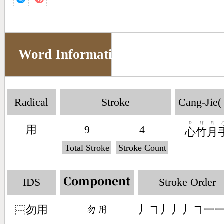
Word Information
Radical
Stroke
Cang-Jie(
P
H
B
用
9
4
心
竹
月
Total Stroke
Stroke Count
IDS
Stroke Order
Component
勿用
丿㇕丿丿丿㇕一
󶃴󶅎
⿱