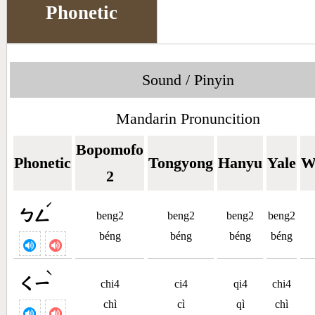
Phonetic
Sound / Pinyin
Mandarin Pronuncition
Bopomofo
Phonetic
Tongyong
Hanyu
Yale
W
2
ˊ
ㄅㄥ
beng2
beng2
beng2
beng2
béng
béng
béng
béng
ˋ
ㄑㄧ
chi4
ci4
qi4
chi4
chì
cì
qì
chì