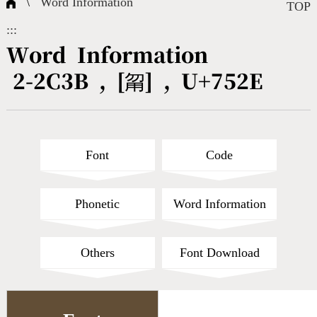
\
Word Information
Composite Query
Terms
Character Creation
Character Create Tools
FAQ
TOP
:::
International Org.
Bopomofo Query
CNS Authorization
Fonts Download
Satisfaction Survey
Word Information
2-2C3B , [甮] , U+752E
Online Teaching
Stroke Count Query
Web Service
Query Statistics
Cang-Jie Query
Font
Code
Strokeorder Query
Phonetic
Word Information
KX_Radical Query
Others
Font Download
CNS Query
Unicode Query