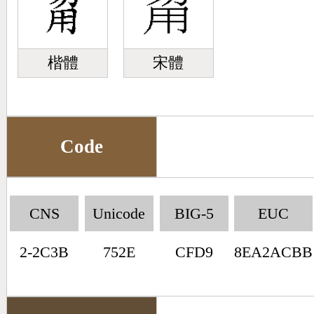
楷體
宋體
Code
CNS
Unicode
BIG-5
EUC
2-2C3B
752E
CFD9
8EA2ACBB