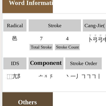
Word Information
Radical
Stroke
Cang-Jie(
Y
N
N
邑
7
4
卜
弓
弓
Total Stroke
Stroke Count
IDS
Stroke Order
Component
亢阝
丶一丿㇕㇕㇕丨
󶁂󶀺󶂥
⿰
Others