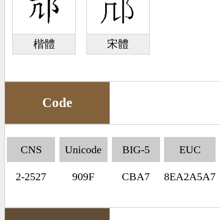
楷體
宋體
Code
CNS
Unicode
BIG-5
EUC
2-2527
909F
CBA7
8EA2A5A7