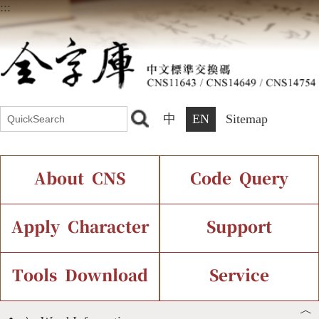
:::
中
EN
Sitemap
About CNS
Code Query
Introduction
IDS Query
Current Status
Apply Character
Support
Chinese Code Status
Components Query
Application Process
Font Instant Display
Tools Download
Service
︿