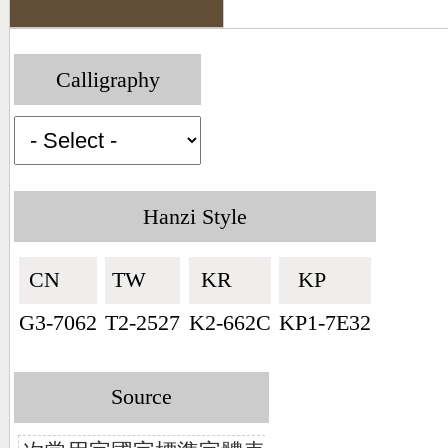
Calligraphy
Hanzi Style
CN🇨🇳
TW🇹🇼
KR🇰🇷
KP🇰🇵
G3-7062
T2-2527
K2-662C
KP1-7E32
Source