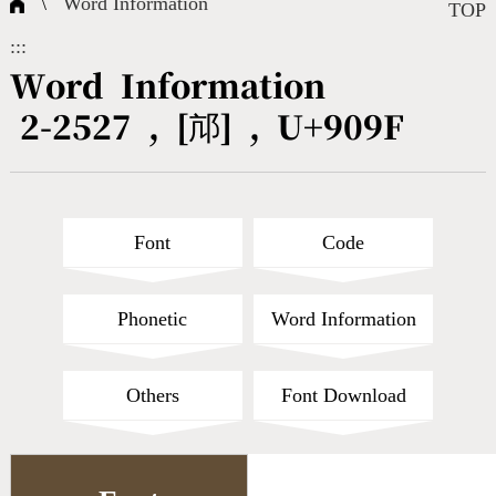
\
Word Information
Composite Query
Terms
Character Creation
Character Create Tools
FAQ
TOP
:::
International Org.
Bopomofo Query
CNS Authorization
Fonts Download
Satisfaction Survey
Word Information
2-2527 , [邟] , U+909F
Online Teaching
Stroke Count Query
Web Service
Query Statistics
Cang-Jie Query
Font
Code
Strokeorder Query
Phonetic
Word Information
KX_Radical Query
Others
Font Download
CNS Query
Unicode Query