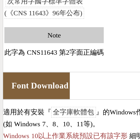
次常用字國字標準字體表
(《CNS 11643》96年公布)
Note
此字為 CNS11643 第2字面正編碼
Font Download
適用於有安裝『
全字庫軟體包
』的Window
(如 Windows 7、8、10、11等)。
Windows 10以上作業系統預設已有該字形
細