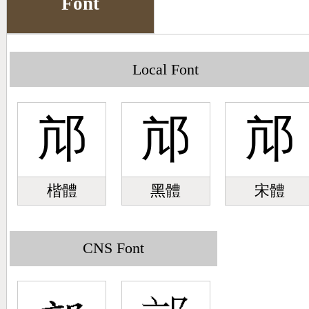
Font
Big5 Query
Pinyin Query
Symbol Index
Local Font
Pinyin Word Index
邟
邟
邟
楷體
黑體
宋體
CNS Font