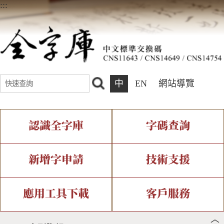
:::
中
EN
網站導覽
認識全字庫
字碼查詢
全字庫介紹
IDS查詢
全字庫現況
部件查詢
新增字申請
技術支援
中文碼介紹
複合查詢
專有名詞介紹
注音查詢
新字申請處理流程
字形即時顯示
造字解決方案
應用工具下載
客戶服務
︿