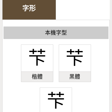
字形
本機字型
芐
芐
楷體
黑體
芐