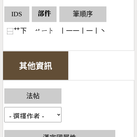
IDS
筆順序
部件
艹下
丨一一丨一丨丶
󶃋󶀀󶀤
⿱
其他資訊
法帖