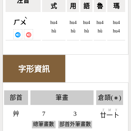
注音
式
用
語
魯
瑪
ˋ
ㄏㄨ
hu4
hu4
hu4
hu4
hu4
hù
hù
hù
hù
hu4
字形資訊
部首
筆畫
倉頡(
)
✱
T
M
Y
艸
7
3
廿
一
卜
總筆畫數
部首外筆畫數