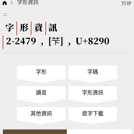
國際字碼相關組織
筆畫查詢
線上教學
倉頡查詢
全字庫授權
轉碼Web Service
個人電腦造字處理工具
問題集
意見回饋
\
字形資訊
TOP
:::
筆順序查詢
部首查詢
熱門查詢統計
字形下載
字
形
資
訊
2-2479 , [芐] , U+8290
CNS查詢
Unicode查詢
Big5查詢
拼音查詢
字形
字碼
符號索引
拼音文字索引
讀音
字形資訊
其他資訊
造字下載