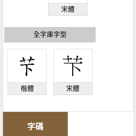
宋體
全字庫字型
楷體
宋體
字碼