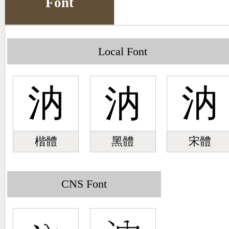
Font
Big5 Query
Pinyin Query
Symbol Index
Local Font
Pinyin Word Index
汭
汭
汭
楷體
黑體
宋體
CNS Font