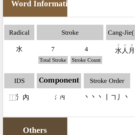
Word Information
Radical
Stroke
Cang-Jie(
E
O
B
水
7
4
水
人
Total Stroke
Stroke Count
IDS
Stroke Order
Component
氵內
丶丶丶丨㇕丿丶
󶄔󶃘
⿰
Others