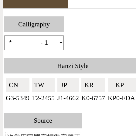
Calligraphy
Hanzi Style
CN🇨🇳
TW🇹🇼
JP🇯🇵
KR🇰🇷
KP🇰🇵
G3-5349
T2-2455
J1-4662
K0-6757
KP0-FDA
Source