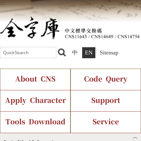
:::
中
EN
Sitemap
About CNS
Code Query
Introduction
IDS Query
Current Status
Apply Character
Support
Chinese Code Status
Components Query
Application Process
Font Instant Display
Tools Download
Service
︿