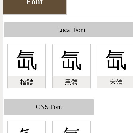
Font
Big5 Query
Pinyin Query
Symbol Index
Local Font
Pinyin Word Index
氙
氙
氙
楷體
黑體
宋體
CNS Font