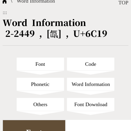
\
Word Information
Composite Query
Terms
Character Creation
Character Create Tools
FAQ
TOP
:::
International Org.
Bopomofo Query
CNS Authorization
Fonts Download
Satisfaction Survey
Word Information
2-2449 , [氙] , U+6C19
Online Teaching
Stroke Count Query
Web Service
Query Statistics
Cang-Jie Query
Font
Code
Strokeorder Query
Phonetic
Word Information
KX_Radical Query
Others
Font Download
CNS Query
Unicode Query