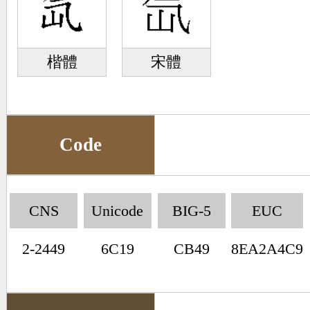
楷體
宋體
Code
CNS
Unicode
BIG-5
EUC
2-2449
6C19
CB49
8EA2A4C9