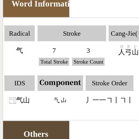
Word Information
Radical
Stroke
Cang-Jie(
O
N
U
气
7
3
人
弓
山
Total Stroke
Stroke Count
IDS
Stroke Order
Component
气山
丿一一㇕丨㇕丨
󶃞󶁸
⿹
Others