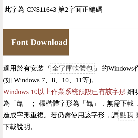
此字為 CNS11643 第2字面正編碼
Font Download
適用於有安裝『
全字庫軟體包
』的Window
(如 Windows 7、8、10、11等)。
Windows 10以上作業系統預設已有該字形
細
為「
氙
」； 標楷體字形為「
氙
」，無需下載
造成字形重複。若仍需使用該字形，請
點我
下載說明。