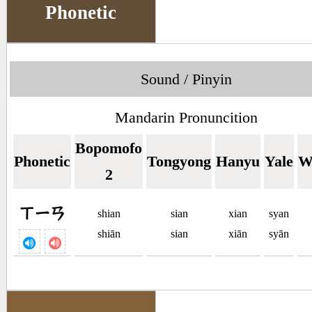
Phonetic
Sound / Pinyin
Mandarin Pronuncition
Bopomofo
Phonetic
Tongyong
Hanyu
Yale
W
2
ㄒㄧㄢ
shian
sian
xian
syan
shiān
sian
xiān
syān