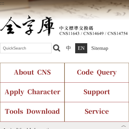
:::
中
EN
Sitemap
About CNS
Code Query
Introduction
IDS Query
Current Status
Apply Character
Support
Chinese Code Status
Components Query
Application Process
Font Instant Display
Tools Download
Service
︿