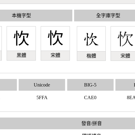
本機字型
全字庫字型
忺
忺
黑體
宋體
楷體
宋體
Unicode
BIG-5
2
5FFA
CAE0
8E
發音/拼音