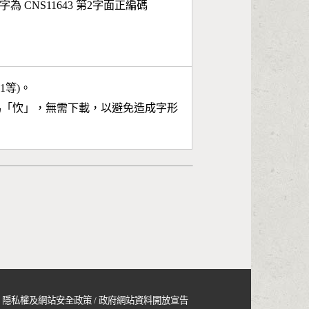
字為 CNS11643 第2字面正編碼
11等)。
為「
忺
」，無需下載，以避免造成字形
隱私權及網站安全政策
/
政府網站資料開放宣告