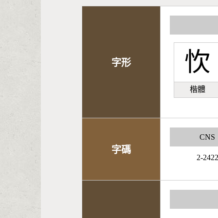
忺
字形
楷體
CNS
字碼
2-242