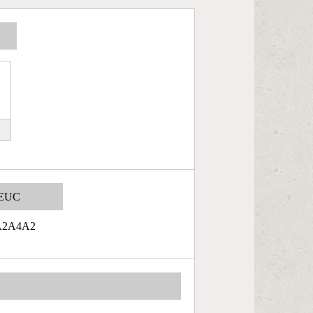
EUC
A2A4A2