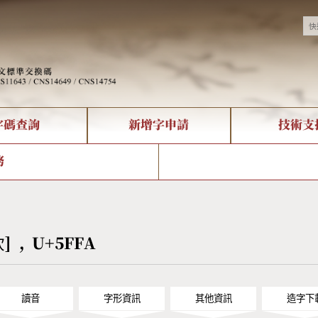
字碼查詢
新增字申請
技術支
決方案
現況
查詢
字形下載
中文碼介紹
全字庫授權
複合查詢
轉碼Web Service
專有名詞介紹
注音查詢
國
務
回饋
熱門查詢統計
查詢
部首查詢
CNS查詢
U
查詢
符號索引
拼音文字索引
忺] , U+5FFA
讀音
字形資訊
其他資訊
造字下