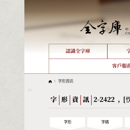
:::
認識全字庫
個人電腦造字處理工具
新字申請處理流程
字形即時顯示
全字庫介紹
IDS查詢
造字解
全字庫
部件
客戶服
問題集
意見
線上教學
倉頡查詢
筆順序
\
字形資訊
:::
Big5查詢
拼音
字
形
資
訊
2-2422 , [
字形
字碼