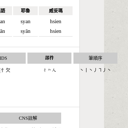
漢語
耶魯
威妥瑪
ian
syan
hsien
iān
syān
hsien
IDS
部件
筆順序
忄欠
󶄂󶀽󶀬
丶丨丶丿㇕丿丶
⿰
CNS註解