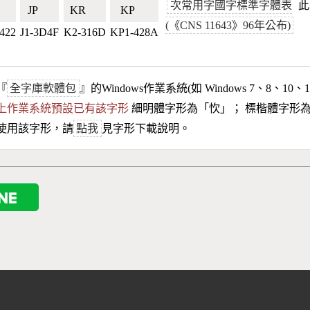
次常用字國字標準字體表
此
🇼
JP🇯🇵
KR🇰🇷
KP🇰🇵
(《CNS 11643》96年公布)
422
J1-3D4F
K2-316D
KP1-428A
『
全字庫軟體包
』的Windows作業系統(如 Windows 7、8、10、
10以上作業系統預設已有該字形
細明體字形為「
忺
」； 標楷體字形
使用該字形，請
點我
見字形下載說明。