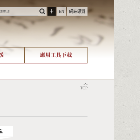
中
EN
網站導覽
援
應用工具下載
際字碼相關組織
筆畫查詢
︿
nicode查詢
TOP
載