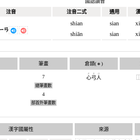
國語讀音
注音
注音二式
通用
shian
sian
x
ㄧㄢ
shiān
sian
x
筆畫
倉頡(
)
✱
P
N
O
7
心
弓
人
總筆畫數
4
部首外筆畫數
漢字國屬性
來源