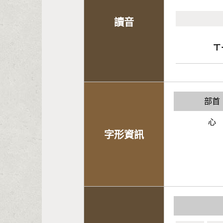
讀音
ㄒ
部首
心
字形資訊