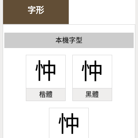
字形
本機字型
忡
忡
楷體
黑體
忡