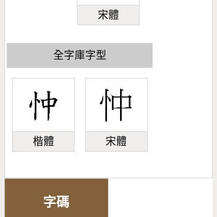
宋體
全字庫字型
楷體
宋體
字碼