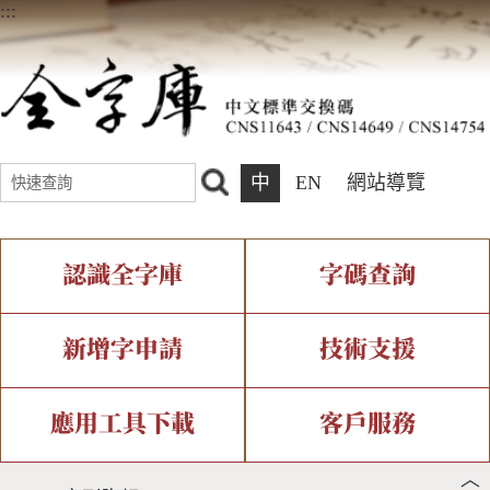
:::
中
EN
網站導覽
認識全字庫
字碼查詢
全字庫介紹
IDS查詢
全字庫現況
部件查詢
新增字申請
技術支援
中文碼介紹
複合查詢
專有名詞介紹
注音查詢
新字申請處理流程
字形即時顯示
造字解決方案
應用工具下載
客戶服務
︿