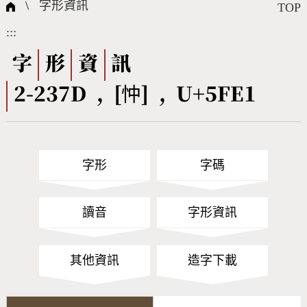
國際字碼相關組織
筆畫查詢
線上教學
倉頡查詢
全字庫授權
轉碼Web Service
個人電腦造字處理工具
問題集
意見回饋
\
字形資訊
TOP
:::
筆順序查詢
部首查詢
熱門查詢統計
字形下載
字
形
資
訊
2-237D , [忡] , U+5FE1
CNS查詢
Unicode查詢
Big5查詢
拼音查詢
字形
字碼
符號索引
拼音文字索引
讀音
字形資訊
其他資訊
造字下載