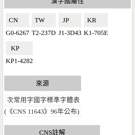
漢字國屬性
CN🇨🇳
TW🇹🇼
JP🇯🇵
KR🇰🇷
G0-6267
T2-237D
J1-3D43
K1-705E
KP🇰🇵
KP1-4282
來源
次常用字國字標準字體表
(《CNS 11643》96年公布)
CNS註解