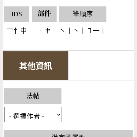
IDS
筆順序
部件
忄中
丶丨丶丨㇕一丨
󶄂󶃕
⿰
其他資訊
法帖