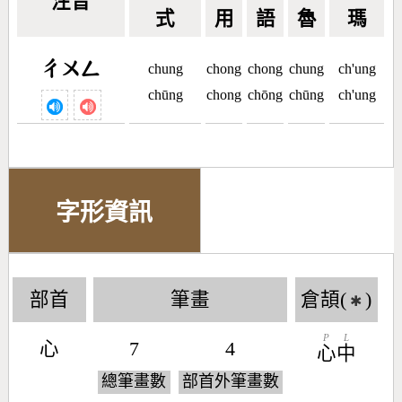
注音
式
用
語
魯
瑪
ㄔㄨㄥ
chung
chong
chong
chung
ch'ung
chūng
chong
chōng
chūng
ch'ung
字形資訊
部首
筆畫
倉頡(
)
✱
P
L
心
7
4
心
中
總筆畫數
部首外筆畫數