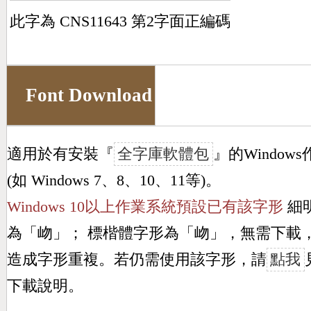
此字為 CNS11643 第2字面正編碼
Font Download
適用於有安裝『
全字庫軟體包
』的Window
(如 Windows 7、8、10、11等)。
Windows 10以上作業系統預設已有該字形
細
為「
岉
」； 標楷體字形為「
岉
」，無需下載
造成字形重複。若仍需使用該字形，請
點我
下載說明。