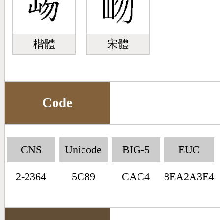
楷體
宋體
Code
CNS
Unicode
BIG-5
EUC
2-2364
5C89
CAC4
8EA2A3E4