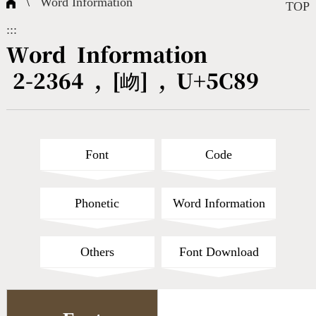
\
Word Information
Composite Query
Terms
Character Creation
Character Create Tools
FAQ
TOP
:::
International Org.
Bopomofo Query
CNS Authorization
Fonts Download
Satisfaction Survey
Word Information
2-2364 , [岉] , U+5C89
Online Teaching
Stroke Count Query
Web Service
Query Statistics
Cang-Jie Query
Font
Code
Strokeorder Query
Phonetic
Word Information
KX_Radical Query
Others
Font Download
CNS Query
Unicode Query