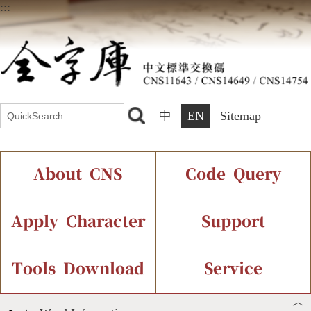
:::
中
EN
Sitemap
About CNS
Code Query
Introduction
IDS Query
Current Status
Apply Character
Support
Chinese Code Status
Components Query
Application Process
Font Instant Display
Tools Download
Service
︿