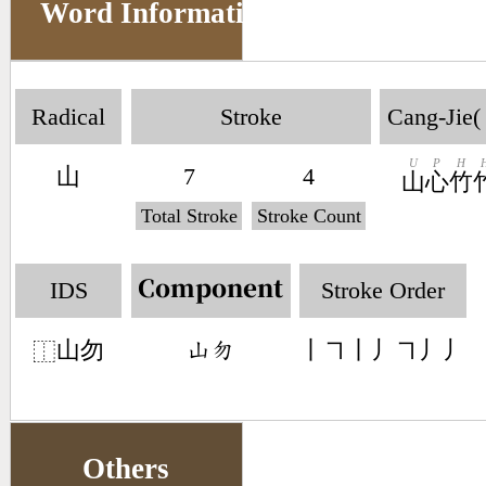
Word Information
Radical
Stroke
Cang-Jie(
U
P
H
山
7
4
山
心
竹
Total Stroke
Stroke Count
IDS
Stroke Order
Component
山勿
丨㇕丨丿㇕丿丿
󶁸󶃴
⿰
Others