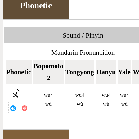
Phonetic
Sound / Pinyin
Mandarin Pronuncition
Bopomofo
Phonetic
Tongyong
Hanyu
Yale
W
2
ˋ
ㄨ
wu4
wu4
wu4
wu4
wù
wù
wù
wù