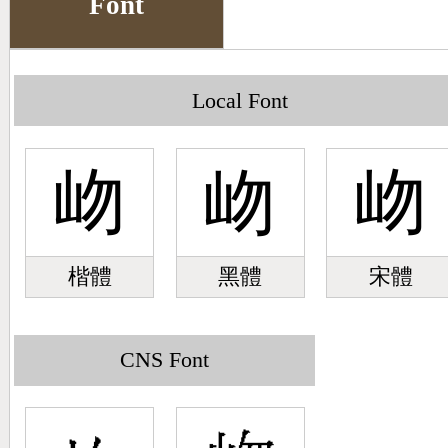
Font
Big5 Query
Pinyin Query
Symbol Index
Local Font
Pinyin Word Index
岉
岉
岉
楷體
黑體
宋體
CNS Font