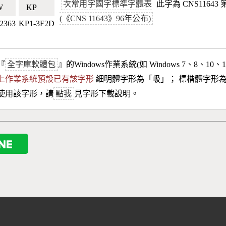
次常用字國字標準字體表
此字為 CNS1164
🇹🇼
KP🇰🇵
(《CNS 11643》96年公布)
2363
KP1-3F2D
『
全字庫軟體包
』的Windows作業系統(如 Windows 7、8、10、
10以上作業系統預設已有該字形
細明體字形為「
岋
」； 標楷體字形
使用該字形，請
點我
見字形下載說明。