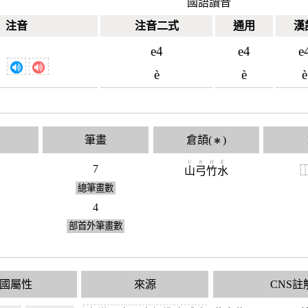
國語讀音
注音
注音二式
通用
漢
e4
e4
e
è
è
è
筆畫
倉頡(
)
✱
U
N
H
E
7
山
弓
竹
水
總筆畫數
4
部首外筆畫數
國屬性
來源
CNS註