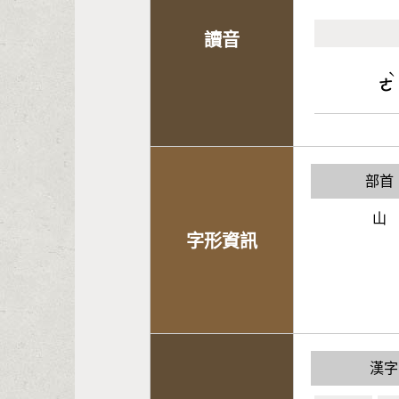
讀音
ˋ
ㄜ
部首
山
字形資訊
漢字