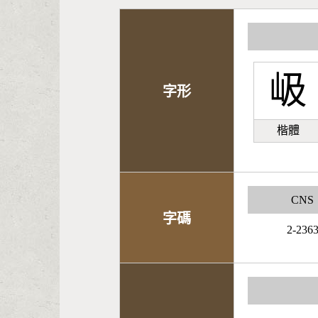
岋
字形
楷體
CNS
字碼
2-236