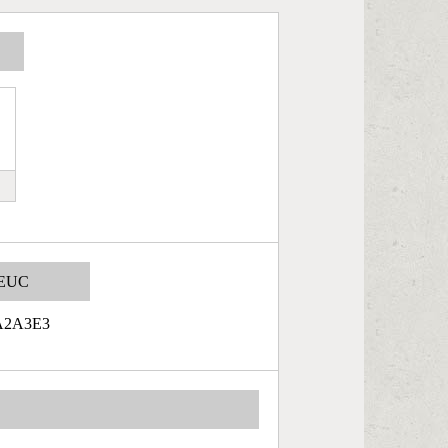
EUC
A2A3E3