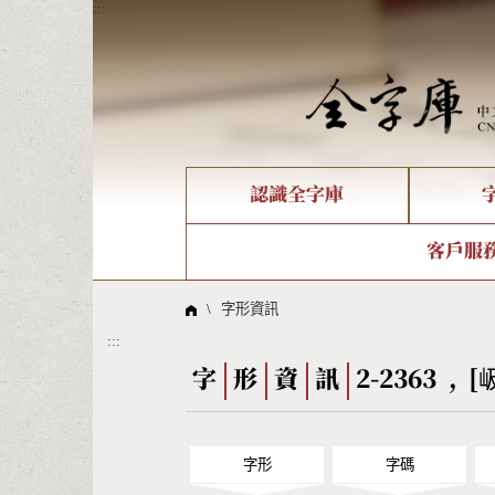
:::
認識全字庫
個人電腦造字處理工具
新字申請處理流程
字形即時顯示
全字庫介紹
IDS查詢
造字解
全字庫
部件
客戶服
問題集
意見
線上教學
倉頡查詢
筆順序
\
字形資訊
:::
Big5查詢
拼音
字
形
資
訊
2-2363 , [
字形
字碼