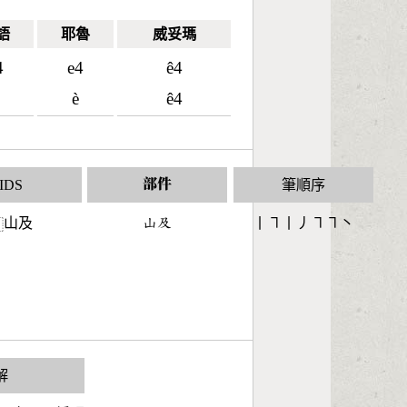
語
耶魯
威妥瑪
4
e4
ê4
è
ê4
IDS
部件
筆順序
山及
󶁸󶃵
丨㇕丨丿㇕㇕丶
⿰
解