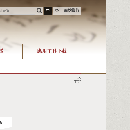
中
EN
網站導覽
援
應用工具下載
際字碼相關組織
筆畫查詢
︿
nicode查詢
TOP
載