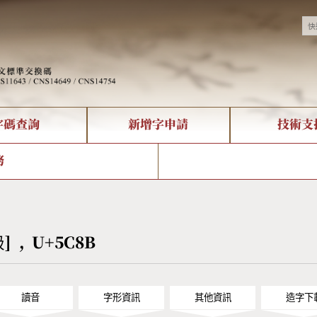
字碼查詢
新增字申請
技術支
決方案
現況
查詢
字形下載
中文碼介紹
全字庫授權
複合查詢
轉碼Web Service
專有名詞介紹
注音查詢
國
務
回饋
熱門查詢統計
查詢
部首查詢
CNS查詢
U
查詢
符號索引
拼音文字索引
岋] , U+5C8B
讀音
字形資訊
其他資訊
造字下