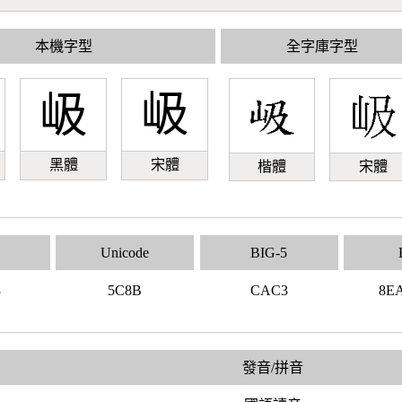
本機字型
全字庫字型
岋
岋
黑體
宋體
楷體
宋體
Unicode
BIG-5
3
5C8B
CAC3
8E
發音/拼音