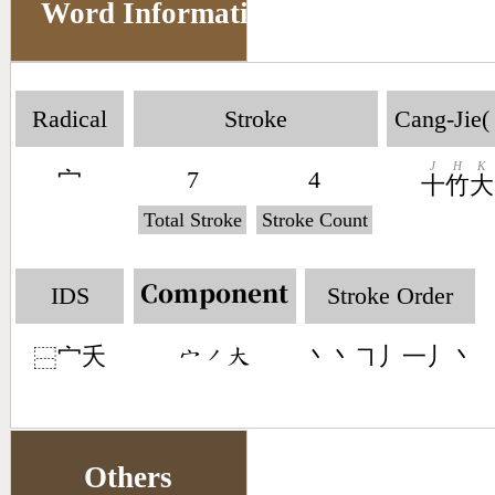
Word Information
Radical
Stroke
Cang-Jie(
J
H
K
宀
7
4
十
竹
大
Total Stroke
Stroke Count
IDS
Stroke Order
Component
宀夭
丶丶㇕丿一丿丶
󶂊󶀄󶁨
⿱
Others