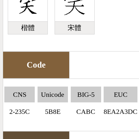
楷體
宋體
Code
CNS
Unicode
BIG-5
EUC
2-235C
5B8E
CABC
8EA2A3DC