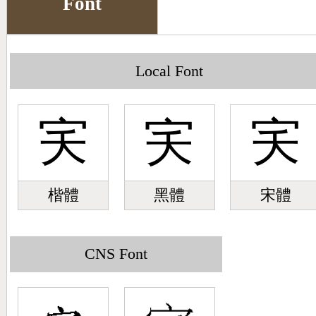
Font
Big5 Query
Pinyin Query
Symbol Index
Local Font
Pinyin Word Index
宎
宎
宎
楷體
黑體
宋體
CNS Font