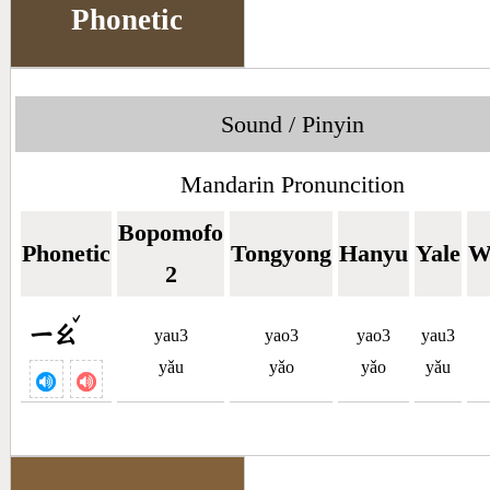
Phonetic
Sound / Pinyin
Mandarin Pronuncition
Bopomofo
Phonetic
Tongyong
Hanyu
Yale
W
2
ˇ
ㄧㄠ
yau3
yao3
yao3
yau3
yǎu
yǎo
yǎo
yǎu