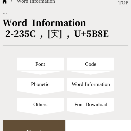
\
Word Information
Composite Query
Terms
Character Creation
Character Create Tools
FAQ
TOP
:::
International Org.
Bopomofo Query
CNS Authorization
Fonts Download
Satisfaction Survey
Word Information
2-235C , [宎] , U+5B8E
Online Teaching
Stroke Count Query
Web Service
Query Statistics
Cang-Jie Query
Font
Code
Strokeorder Query
Phonetic
Word Information
KX_Radical Query
Others
Font Download
CNS Query
Unicode Query