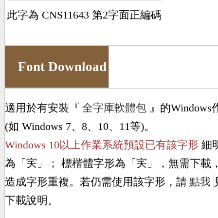
此字為 CNS11643 第2字面正編碼
Font Download
適用於有安裝『
全字庫軟體包
』的Window
(如 Windows 7、8、10、11等)。
Windows 10以上作業系統預設已有該字形
細
為「
宎
」； 標楷體字形為「
宎
」，無需下載
造成字形重複。若仍需使用該字形，請
點我
下載說明。