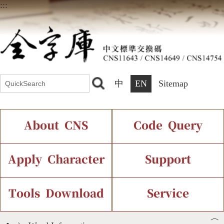
:::
中
EN
Sitemap
About CNS
Code Query
Introduction
IDS Query
Current Status
Apply Character
Support
Chinese Code Status
Components Query
Application Process
Font Instant Display
Tools Download
Service
︿