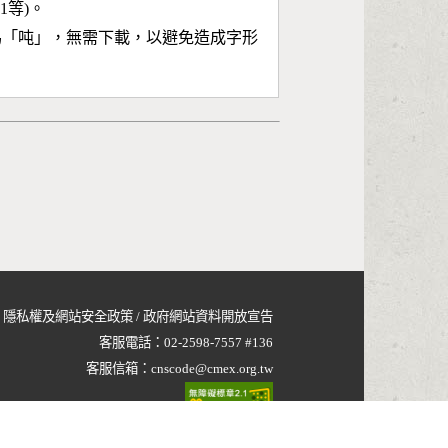
11等)。
為「
吨
」，無需下載，以避免造成字形
隱私權及網站安全政策
/
政府網站資料開放宣告
客服電話：
02-2598-7557 #136
客服信箱：
cnscode@cmex.org.tw
96118394