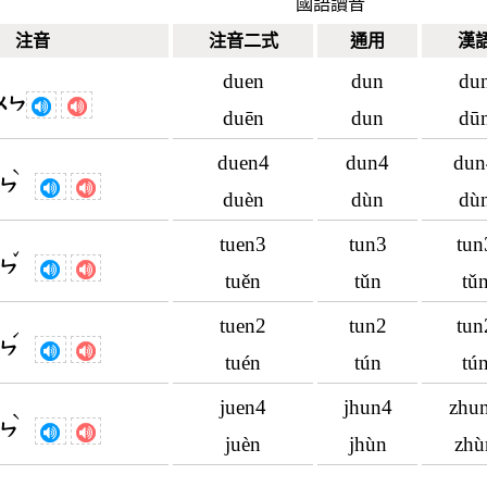
國語讀音
注音
注音二式
通用
漢
duen
dun
du
ㄨㄣ
duēn
dun
dū
duen4
dun4
dun
ˋ
ㄣ
duèn
dùn
dù
tuen3
tun3
tun
ˇ
ㄣ
tuěn
tǔn
tǔ
tuen2
tun2
tun
ˊ
ㄣ
tuén
tún
tú
juen4
jhun4
zhu
ˋ
ㄣ
juèn
jhùn
zhù