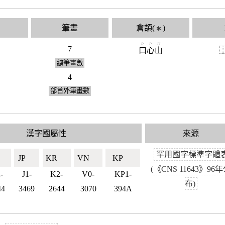
筆畫
倉頡(
)
✱
R
P
U
7
口
心
山
總筆畫數
4
部首外筆畫數
漢字國屬性
來源
罕用國字標準字體
🇼
JP🇯🇵
KR🇰🇷
VN🇻🇳
KP🇰🇵
(《CNS 11643》96
-
J1-
K2-
V0-
KP1-
布)
44
3469
2644
3070
394A