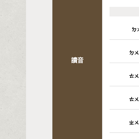
ㄉ
ㄉㄨ
讀音
ㄊㄨ
ㄊㄨ
ㄓㄨ