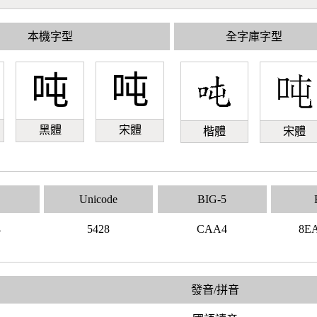
本機字型
全字庫字型
吨
吨
黑體
宋體
楷體
宋體
Unicode
BIG-5
4
5428
CAA4
8E
發音/拼音