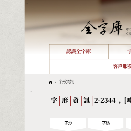
:::
認識全字庫
個人電腦造字處理工具
新字申請處理流程
字形即時顯示
全字庫介紹
IDS查詢
造字解
全字庫
部件
客戶服
問題集
意見
線上教學
倉頡查詢
筆順序
\
字形資訊
:::
Big5查詢
拼音
字
形
資
訊
2-2344 , [
字形
字碼