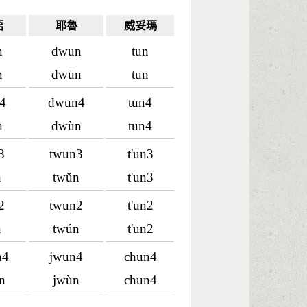
語
耶魯
威妥瑪
n
dwun
tun
n
dwūn
tun
4
dwun4
tun4
n
dwùn
tun4
3
twun3
t'un3
n
twǔn
t'un3
2
twun2
t'un2
n
twún
t'un2
n4
jwun4
chun4
n
jwùn
chun4