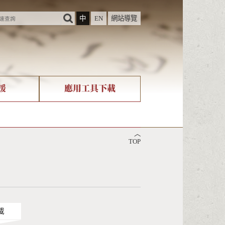
中
EN
網站導覽
援
應用工具下載
際字碼相關組織
筆畫查詢
︿
nicode查詢
TOP
載