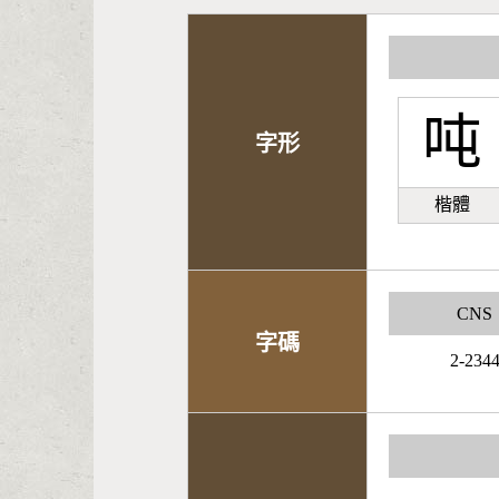
吨
字形
楷體
CNS
字碼
2-234