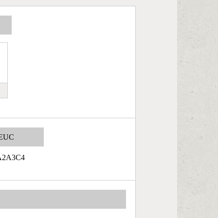
EUC
A2A3C4