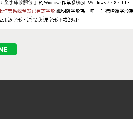
『
全字庫軟體包
』的Windows作業系統(如 Windows 7、8、10、
10以上作業系統預設已有該字形
細明體字形為「
吨
」； 標楷體字形
使用該字形，請
點我
見字形下載說明。