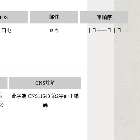
IDS
部件
筆順序
口屯
󶁶󶃅
丨㇕一一㇕丨㇕
⿰
CNS註解
表
此字為 CNS11643 第2字面正編
年公
碼