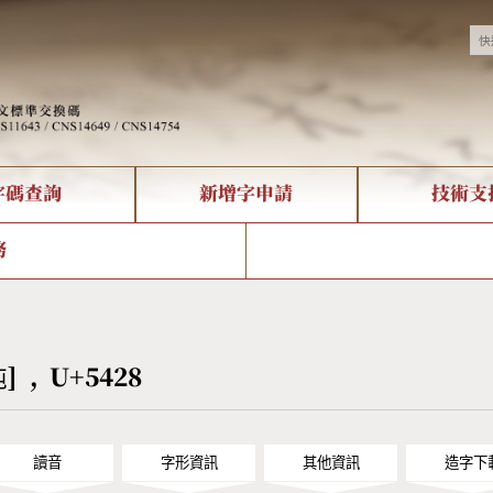
字碼查詢
新增字申請
技術支
決方案
現況
查詢
字形下載
中文碼介紹
全字庫授權
複合查詢
轉碼Web Service
專有名詞介紹
注音查詢
國
務
回饋
熱門查詢統計
查詢
部首查詢
CNS查詢
U
查詢
符號索引
拼音文字索引
吨] , U+5428
讀音
字形資訊
其他資訊
造字下