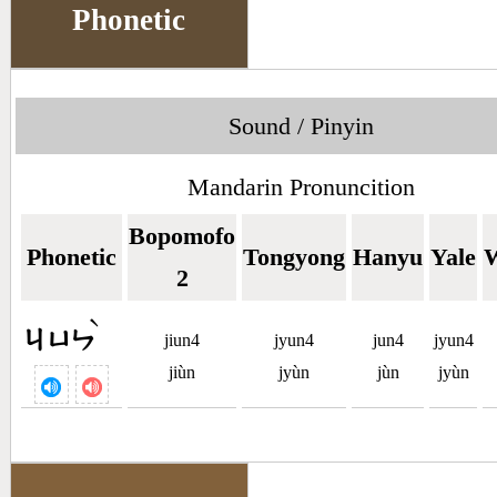
Phonetic
Sound / Pinyin
Mandarin Pronuncition
Bopomofo
Phonetic
Tongyong
Hanyu
Yale
W
2
ˋ
ㄐㄩㄣ
jiun4
jyun4
jun4
jyun4
jiùn
jyùn
jùn
jyùn