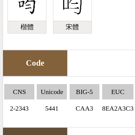
楷體
宋體
Code
CNS
Unicode
BIG-5
EUC
2-2343
5441
CAA3
8EA2A3C3