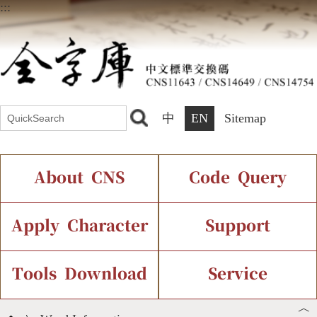
:::
中
EN
Sitemap
About CNS
Code Query
Introduction
IDS Query
Current Status
Apply Character
Support
Chinese Code Status
Components Query
Application Process
Font Instant Display
Tools Download
Service
︿