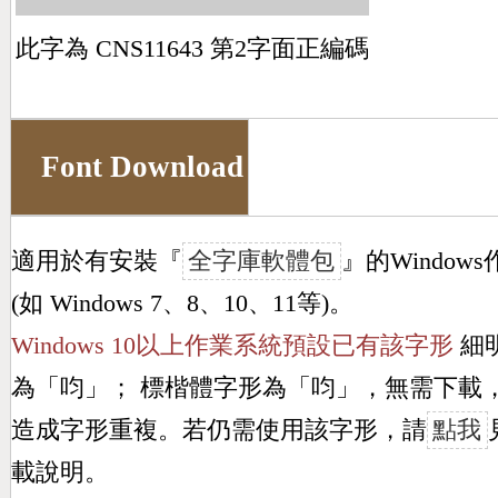
此字為 CNS11643 第2字面正編碼
Font Download
適用於有安裝『
全字庫軟體包
』的Window
(如 Windows 7、8、10、11等)。
Windows 10以上作業系統預設已有該字形
細
為「
呁
」； 標楷體字形為「
呁
」，無需下載
造成字形重複。若仍需使用該字形，請
點我
載說明。