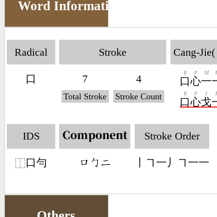
Word Information
Radical
Stroke
Cang-Jie(
R
P
M
口
7
4
口
心
一
R
P
I
Total Stroke
Stroke Count
口
心
戈
IDS
Stroke Order
Component
口勻
丨㇕一丿㇕一一
󶁶󶀿󶀒
⿰
Others