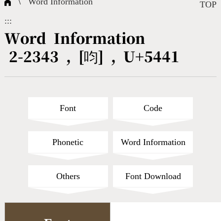
\
Word Information
Composite Query
Terms
Character Creation
Character Create Tools
FAQ
TOP
:::
International Org.
Bopomofo Query
CNS Authorization
Fonts Download
Satisfaction Survey
Word Information
2-2343 , [呁] , U+5441
Online Teaching
Stroke Count Query
Web Service
Query Statistics
Cang-Jie Query
Font
Code
Strokeorder Query
Phonetic
Word Information
KX_Radical Query
Others
Font Download
CNS Query
Unicode Query