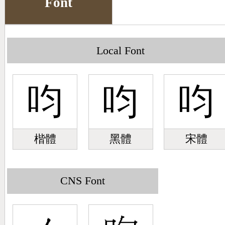
Font
Big5 Query
Pinyin Query
Symbol Index
Local Font
Pinyin Word Index
呁
呁
呁
楷體
黑體
宋體
CNS Font