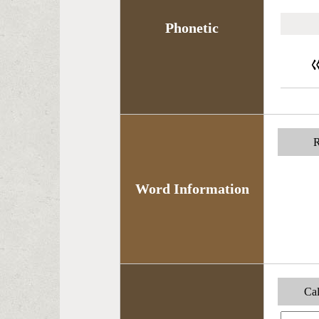
Phonetic
R
Word Information
Cal