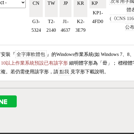
次常用字
CN
TW
JP
KR
KP🇰🇵
體
🇨🇳
🇹🇼
🇯🇵
🇰🇷
KP1-
(《CNS 11
G3-
T2-
J1-
K2-
4FD0
公布
5324
2140
4637
3E79
有安裝『
全字庫軟體包
』的Windows作業系統(如 Windows 7、8
ows 10以上作業系統預設已有該字形
細明體字形為「
毌
」； 標楷體
重複。若仍需使用該字形，請
點我
見字形下載說明。