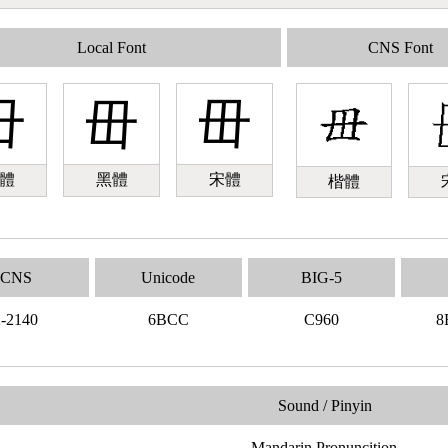
Local Font
CNS Font
毌
毌
毌
體
黑體
宋體
楷體
CNS
Unicode
BIG-5
2-2140
6BCC
C960
8
Sound / Pinyin
Mandarin Pronuncition