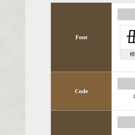
Font
楷
Code