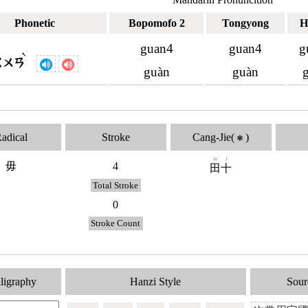
Phonetic
Bopomofo 2
Tongyong
H
guan4
guan4
g
ˋ
ㄍㄨㄢ
guàn
guàn
adical
Stroke
Cang-Jie(
)
✱
W
J
毋
4
田
十
Total Stroke
0
Stroke Count
ligraphy
Hanzi Style
Sour