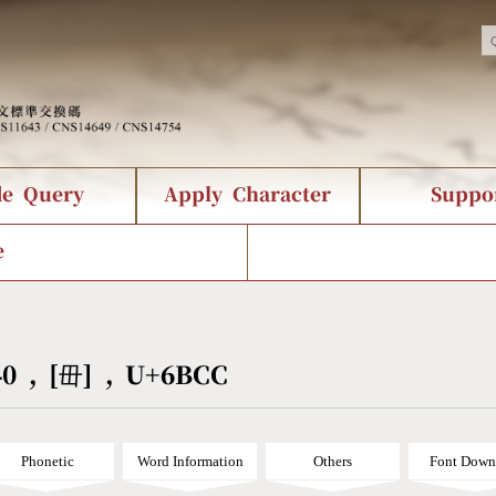
de Query
Apply Character
Suppo
nts Query
 Status
racter Creation
Fonts Download
Chinese Code Status
Composite Query
CNS Authorization
Bopomofo Que
Terms
Web Se
e
tion Survey
Query Statistics
rder Query
KX_Radical Query
CNS Query
 Query
Symbol Index
Pinyin Word Index
40 , [毌] , U+6BCC
Phonetic
Word Information
Others
Font Down