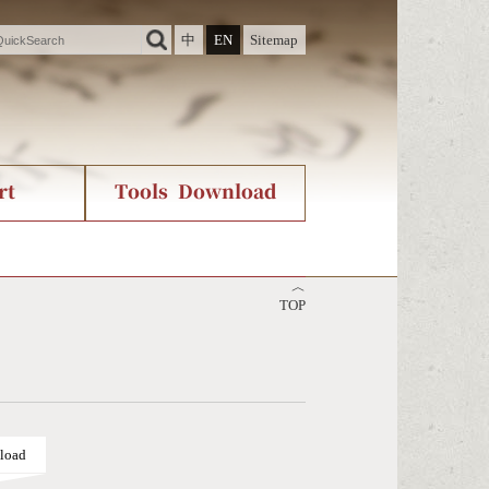
中
EN
Sitemap
rt
Tools Download
ry
rvice
International Org.
Stroke Count Query
︿
Unicode Query
TOP
load