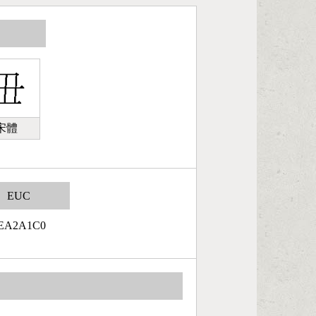
宋體
EUC
EA2A1C0