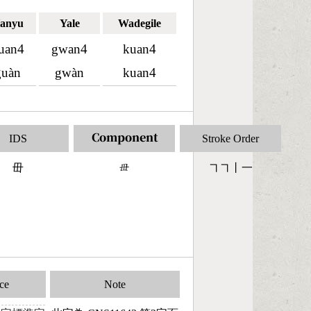
anyu
Yale
Wadegile
uan4
gwan4
kuan4
guàn
gwàn
kuan4
IDS
Component
Stroke Order
毌
󶄐
㇕㇕丨一
ce
Note