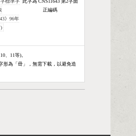
國字標準字
此字為 CNS11643 第2字面
表
正編碼
643》96年
)
、10、11等)。
字形為「
毌
」，無需下載，以避免造