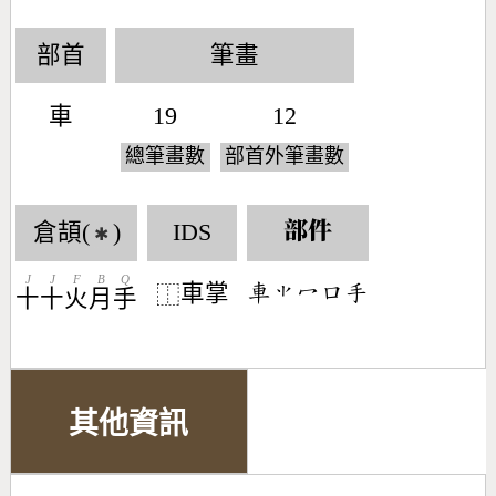
部首
筆畫
車
19
12
總筆畫數
部首外筆畫數
倉頡(
)
IDS
部件
✱
J
J
F
B
Q
車掌
󶆢󶂠󶁇󶁶󶃙
⿰
十
十
火
月
手
其他資訊