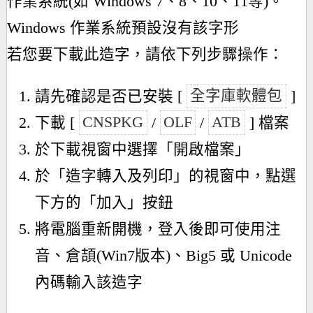
作業系統(如 Windows 7、8、10、11等)。
Windows 作業系統預設沒有該字形
若您要下載此造字，請依下列步驟操作：
請先確認是否已安裝 [
全字庫軟體包
]
下載 [
CNSPKG
/
OLF
/
ATB
] 檔案
於下載視窗中選擇「開啟檔案」
於「造字轉入及列印」的視窗中，點選
下方的「加入」按鈕
將電腦重新開機，登入後即可使用注
音、倉頡(Win7版本)、Big5 或 Unicode
內碼輸入該造字