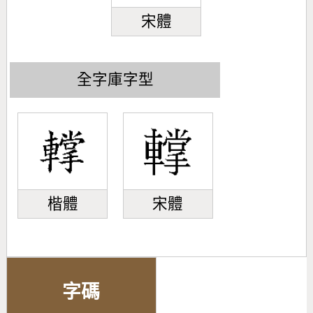
宋體
全字庫字型
楷體
宋體
字碼