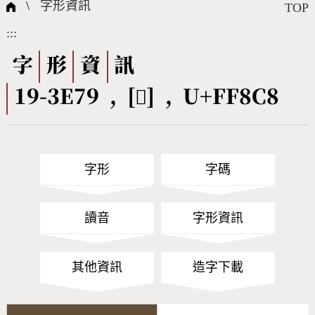
國際字碼相關組織
筆畫查詢
線上教學
倉頡查詢
全字庫授權
轉碼Web Service
個人電腦造字處理工具
問題集
意見回饋
\
字形資訊
TOP
:::
筆順序查詢
部首查詢
熱門查詢統計
字形下載
字
形
資
訊
19-3E79 , [󿣈] , U+FF8C8
CNS查詢
Unicode查詢
Big5查詢
拼音查詢
字形
字碼
符號索引
拼音文字索引
讀音
字形資訊
其他資訊
造字下載