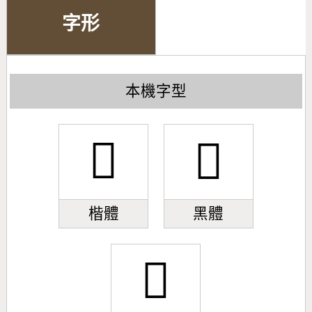
字形
本機字型
󿣈
󿣈
楷體
黑體
󿣈