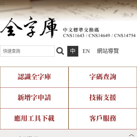
:::
中
EN
網站導覽
認識全字庫
字碼查詢
全字庫介紹
IDS查詢
全字庫現況
部件查詢
新增字申請
技術支援
中文碼介紹
複合查詢
專有名詞介紹
注音查詢
新字申請處理流程
字形即時顯示
造字解決方案
應用工具下載
客戶服務
︿