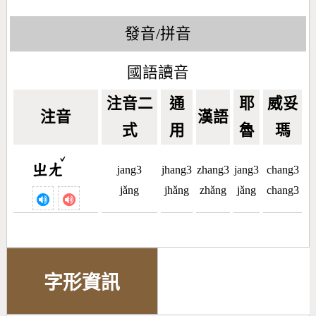
發音/拼音
國語讀音
注音二
通
耶
威妥
注音
漢語
式
用
魯
瑪
ˇ
ㄓㄤ
jang3
jhang3
zhang3
jang3
chang3
jǎng
jhǎng
zhǎng
jǎng
chang3
字形資訊