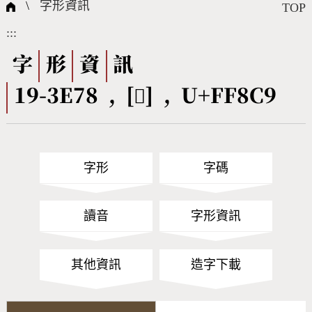
國際字碼相關組織
筆畫查詢
線上教學
倉頡查詢
全字庫授權
轉碼Web Service
個人電腦造字處理工具
問題集
意見回饋
\
字形資訊
TOP
:::
筆順序查詢
部首查詢
熱門查詢統計
字形下載
字
形
資
訊
19-3E78 , [󿣉] , U+FF8C9
CNS查詢
Unicode查詢
Big5查詢
拼音查詢
字形
字碼
符號索引
拼音文字索引
讀音
字形資訊
其他資訊
造字下載