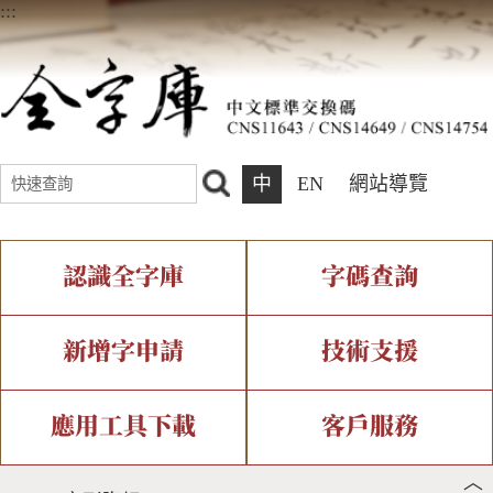
:::
中
EN
網站導覽
認識全字庫
字碼查詢
全字庫介紹
IDS查詢
全字庫現況
部件查詢
新增字申請
技術支援
中文碼介紹
複合查詢
專有名詞介紹
注音查詢
新字申請處理流程
字形即時顯示
造字解決方案
應用工具下載
客戶服務
︿