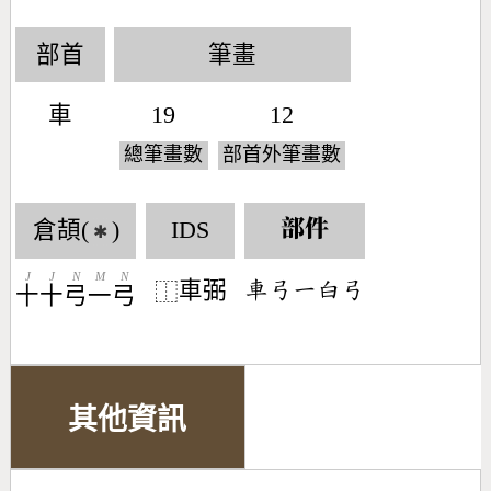
部首
筆畫
車
19
12
總筆畫數
部首外筆畫數
倉頡(
)
IDS
部件
✱
J
J
N
M
N
車弼
󶆢󶂔󶀀󶅊󶂔
⿰
十
十
弓
一
弓
其他資訊