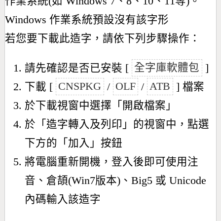
作業系統(如 Windows 7、8、10、11等)。
Windows 作業系統預設沒有該字形
若您要下載此造字，請依下列步驟操作：
請先確認是否已安裝 [
全字庫軟體包
]
下載 [
CNSPKG
/
OLF
/
ATB
] 檔案
於下載視窗中選擇「開啟檔案」
於「造字轉入及列印」的視窗中，點選
下方的「加入」按鈕
將電腦重新開機，登入後即可使用注
音、倉頡(Win7版本)、Big5 或 Unicode
內碼輸入該造字