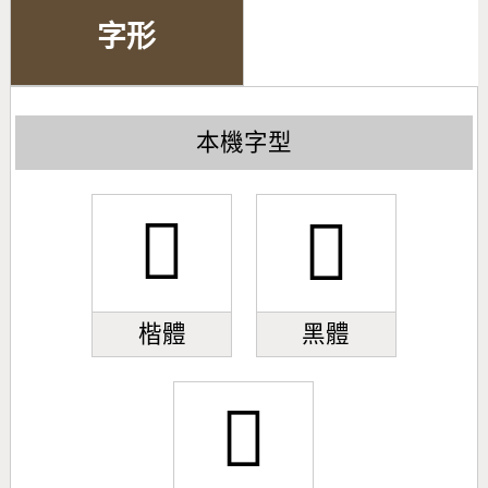
字形
本機字型
󿣉
󿣉
楷體
黑體
󿣉