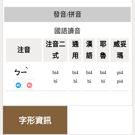
發音/拼音
國語讀音
注音二
通
漢
耶
威妥
注音
式
用
語
魯
瑪
ˋ
ㄅㄧ
bi4
bi4
bi4
bi4
pi4
bì
bì
bì
bì
pi4
字形資訊