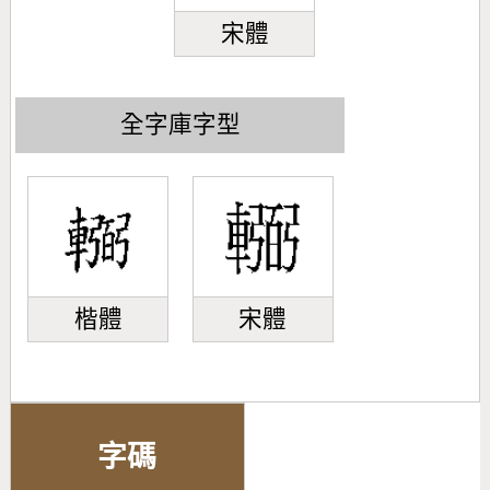
宋體
全字庫字型
楷體
宋體
字碼