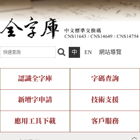
:::
中
EN
網站導覽
認識全字庫
字碼查詢
全字庫介紹
IDS查詢
全字庫現況
部件查詢
新增字申請
技術支援
中文碼介紹
複合查詢
專有名詞介紹
注音查詢
新字申請處理流程
字形即時顯示
造字解決方案
應用工具下載
客戶服務
︿