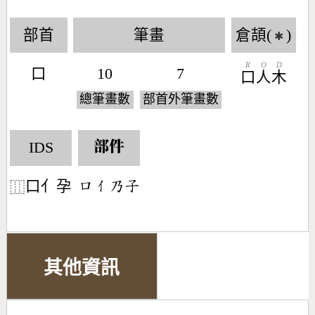
部首
筆畫
倉頡(
)
✱
R
O
D
口
10
7
口
人
木
總筆畫數
部首外筆畫數
IDS
部件
口亻孕
󶁶󶀭󶁖󶂡
⿲
其他資訊