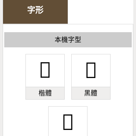
字形
本機字型
󿥠
󿥠
楷體
黑體
󿥠