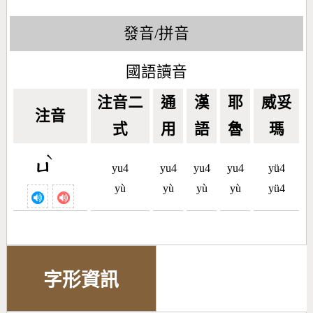
發音/拼音
國語讀音
注音二
通
漢
耶
威妥
注音
式
用
語
魯
瑪
ˋ
ㄩ
yu4
yu4
yu4
yu4
yü4
yù
yù
yù
yù
yü4
字形資訊