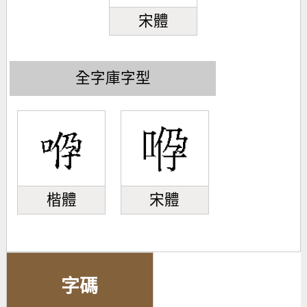
宋體
全字庫字型
楷體
宋體
字碼