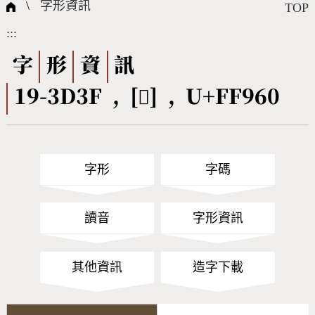
國際字碼相關組織
筆畫查詢
線上教學
倉頡查詢
全字庫授權
轉碼Web Service
個人電腦造字處理工具
問題集
意見回饋
\
字形資訊
TOP
:::
筆順序查詢
部首查詢
熱門查詢統計
字形下載
字
形
資
訊
19-3D3F , [󿥠] , U+FF960
CNS查詢
Unicode查詢
Big5查詢
拼音查詢
字形
字碼
符號索引
拼音文字索引
讀音
字形資訊
其他資訊
造字下載