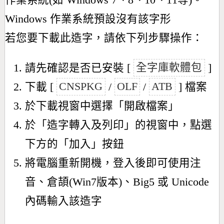
作業系統(如 Windows 7、8、10、11等)。
Windows 作業系統預設沒有該字形
若您要下載此造字，請依下列步驟操作：
請先確認是否已安裝 [
全字庫軟體包
]
下載 [
CNSPKG
/
OLF
/
ATB
] 檔案
於下載視窗中選擇「開啟檔案」
於「造字轉入及列印」的視窗中，點選
下方的「加入」按鈕
將電腦重新開機，登入後即可使用注
音、倉頡(Win7版本)、Big5 或 Unicode
內碼輸入該造字