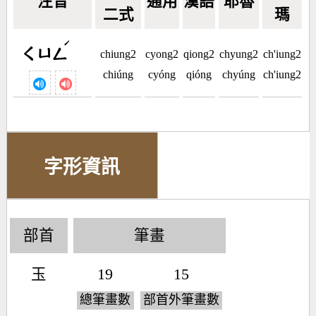
注音
通用
漢語
耶魯
二式
瑪
ˊ
ㄑㄩㄥ
chiung2
cyong2
qiong2
chyung2
ch'iung2
chiúng
cyóng
qióng
chyúng
ch'iung2
字形資訊
部首
筆畫
玉
19
15
總筆畫數
部首外筆畫數