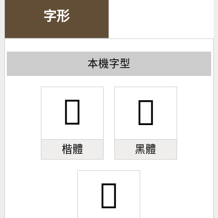
字形
本機字型
𱯿
𱯿
楷體
黑體
𱯿