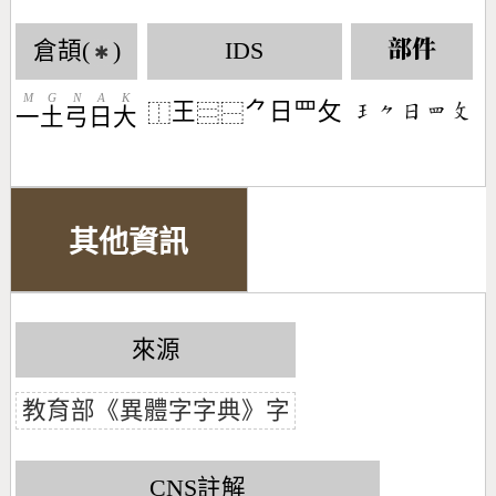
倉頡(
)
IDS
部件
✱
M
G
N
A
K
王
⺈日罒攵
󶂭󶀾󶃐󶄱󶃜
⿰
⿳
⿱
一
土
弓
日
大
其他資訊
來源
教育部《異體字字典》字
CNS註解