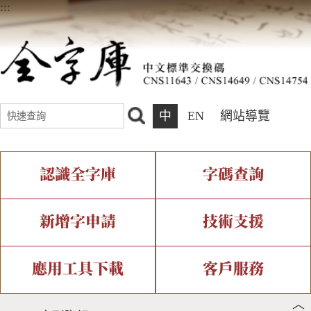
:::
中
EN
網站導覽
認識全字庫
字碼查詢
全字庫介紹
IDS查詢
全字庫現況
部件查詢
新增字申請
技術支援
中文碼介紹
複合查詢
專有名詞介紹
注音查詢
新字申請處理流程
字形即時顯示
造字解決方案
應用工具下載
客戶服務
︿