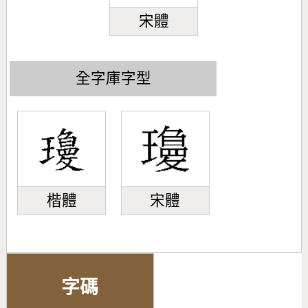
宋體
全字庫字型
楷體
宋體
字碼