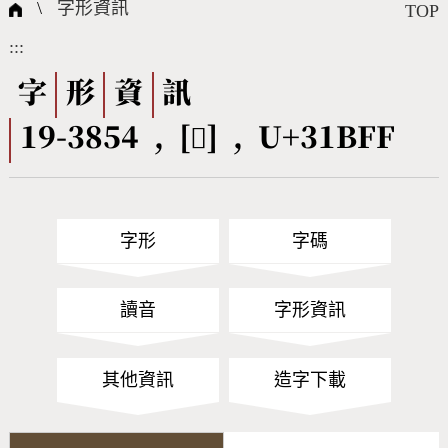
國際字碼相關組織
筆畫查詢
線上教學
倉頡查詢
全字庫授權
轉碼Web Service
個人電腦造字處理工具
問題集
意見回饋
\
字形資訊
TOP
:::
筆順序查詢
部首查詢
熱門查詢統計
字形下載
字
形
資
訊
19-3854 , [𱯿] , U+31BFF
CNS查詢
Unicode查詢
Big5查詢
拼音查詢
字形
字碼
符號索引
拼音文字索引
讀音
字形資訊
其他資訊
造字下載