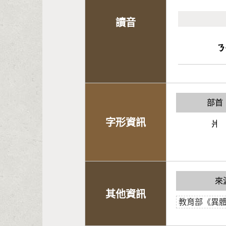
讀音
ㄋ
部首
字形資訊
爿
來
其他資訊
教育部《異