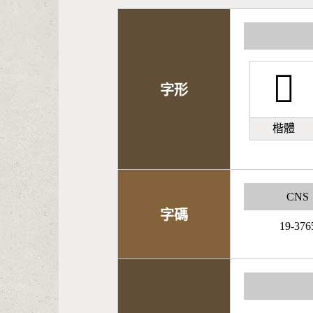
𱭖
字形
楷體
CNS
字碼
19-376