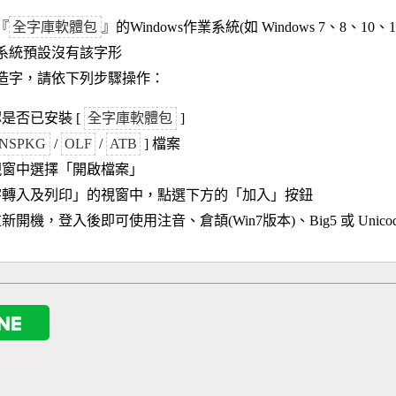
『
全字庫軟體包
』的Windows作業系統(如 Windows 7、8、10、
作業系統預設沒有該字形
造字，請依下列步驟操作：
是否已安裝 [
全字庫軟體包
]
NSPKG
/
OLF
/
ATB
] 檔案
視窗中選擇「開啟檔案」
字轉入及列印」的視窗中，點選下方的「加入」按鈕
新開機，登入後即可使用注音、倉頡(Win7版本)、Big5 或 Unic