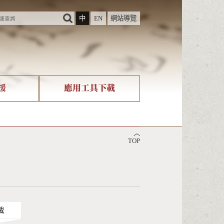
中
EN
網站導覽
援
應用工具下載
際字碼相關組織
筆畫查詢
︿
nicode查詢
TOP
載