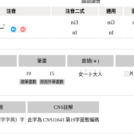
國語讀音
注音
注音二式
通用
ni3
ni3
ˇ
ㄧ
nǐ
nǐ
筆畫
倉頡(
)
✱
V
M
Y
K
O
19
15
爿
⿲
女
一
卜
大
人
總筆畫數
部首外筆畫數
源
CNS註解
體字字典》字
此字為 CNS11643 第19字面暫編碼