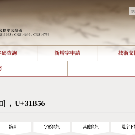
字碼查詢
新增字申請
技術支
決方案
現況
查詢
字形下載
中文碼介紹
全字庫授權
複合查詢
轉碼Web Service
專有名詞介紹
注音查詢
國
務
回饋
熱門查詢統計
查詢
部首查詢
CNS查詢
U
查詢
符號索引
拼音文字索引
𱭖] , U+31B56
讀音
字形資訊
其他資訊
造字下