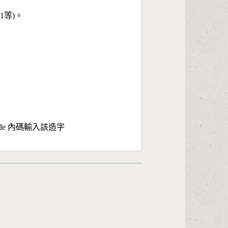
11等)。
ode 內碼輸入該造字