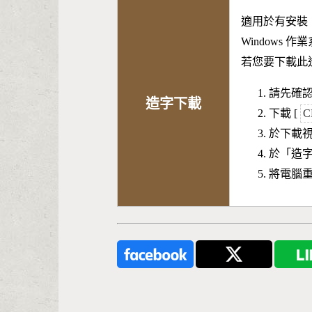
適用於有安裝
Windows 
若您要下載此
請先確認
造字下載
下載 [
C
於下載
於「造
將電腦重