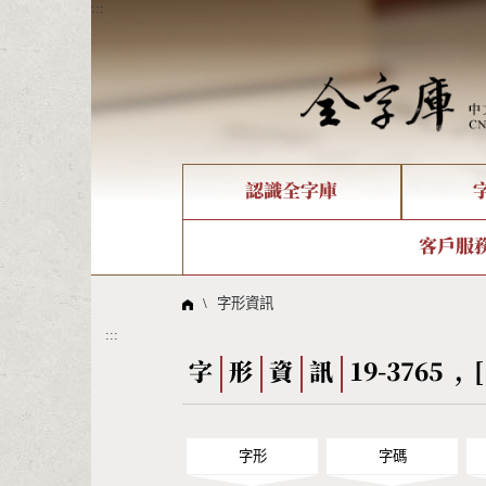
:::
認識全字庫
個人電腦造字處理工具
新字申請處理流程
字形即時顯示
全字庫介紹
IDS查詢
造字解
全字庫
部件
客戶服
問題集
意見
線上教學
倉頡查詢
筆順序
\
字形資訊
:::
Big5查詢
拼音
字
形
資
訊
19-3765 , [
字形
字碼