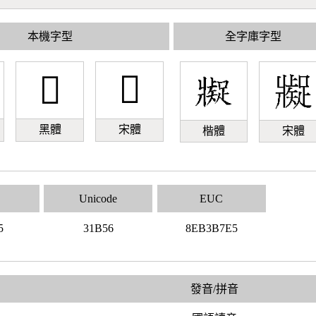
本機字型
全字庫字型
𱭖
𱭖
黑體
宋體
楷體
宋體
Unicode
EUC
5
31B56
8EB3B7E5
發音/拼音