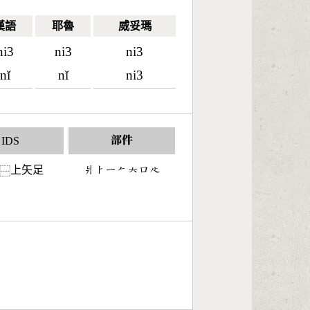
漢語
耶魯
威妥瑪
ni3
ni3
ni3
nǐ
nǐ
ni3
IDS
部件
上矢足
󶄉󶀥󶀀󶀩󶁩󶁶󶃎
⿱