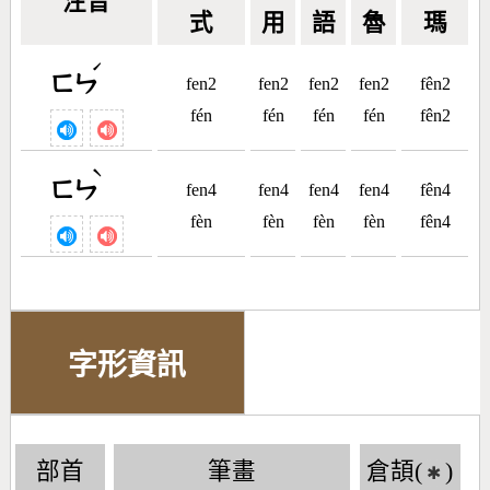
注音
式
用
語
魯
瑪
ˊ
ㄈㄣ
fen2
fen2
fen2
fen2
fên2
fén
fén
fén
fén
fên2
ˋ
ㄈㄣ
fen4
fen4
fen4
fen4
fên4
fèn
fèn
fèn
fèn
fên4
字形資訊
部首
筆畫
倉頡(
)
✱