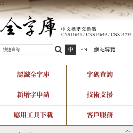
:::
中
EN
網站導覽
認識全字庫
字碼查詢
全字庫介紹
IDS查詢
全字庫現況
部件查詢
新增字申請
技術支援
中文碼介紹
複合查詢
專有名詞介紹
注音查詢
新字申請處理流程
字形即時顯示
造字解決方案
應用工具下載
客戶服務
︿