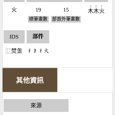
D
D
F
火
19
15
木
木
火
總筆畫數
部首外筆畫數
IDS
部件
焚𦈢
󶂸󶆄󶂸󶃸
⿶
其他資訊
來源