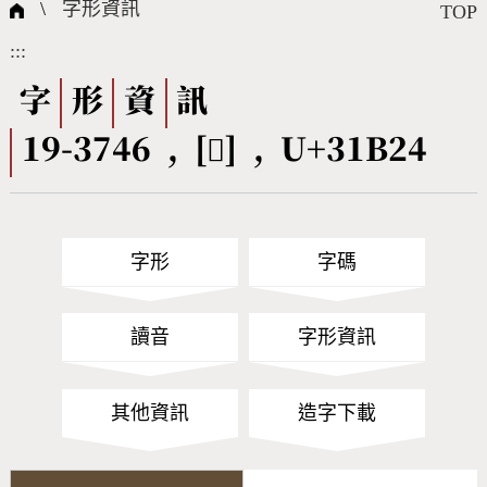
國際字碼相關組織
筆畫查詢
線上教學
倉頡查詢
全字庫授權
轉碼Web Service
個人電腦造字處理工具
問題集
意見回饋
\
字形資訊
TOP
:::
筆順序查詢
部首查詢
熱門查詢統計
字形下載
字
形
資
訊
19-3746 , [𱬤] , U+31B24
CNS查詢
Unicode查詢
Big5查詢
拼音查詢
字形
字碼
符號索引
拼音文字索引
讀音
字形資訊
其他資訊
造字下載