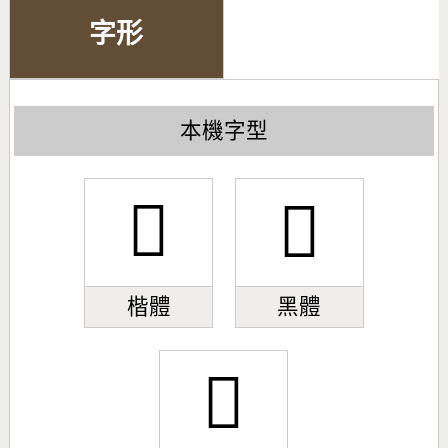
字形
本機字型
𱬤
𱬤
楷體
黑體
𱬤