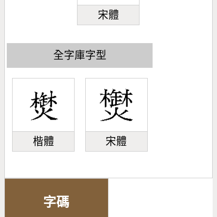
宋體
全字庫字型
楷體
宋體
字碼