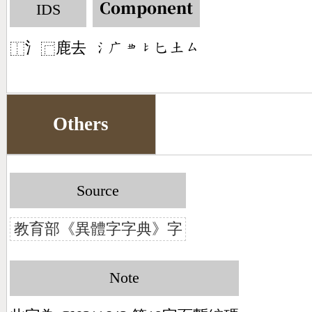
IDS
Component
⺡
鹿去
󶄔󶂉󶄍󶀘󶀗󶁢󶁗
⿰
⿸
Others
Source
教育部《異體字字典》字
Note