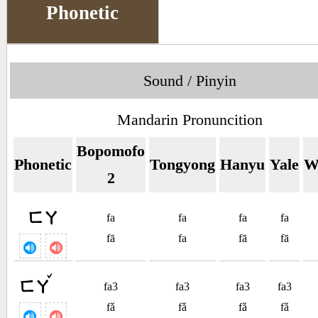
Phonetic
Sound / Pinyin
Mandarin Pronuncition
Bopomofo
Phonetic
Tongyong
Hanyu
Yale
W
2
ㄈㄚ
fa
fa
fa
fa
fā
fa
fā
fā
ˇ
ㄈㄚ
fa3
fa3
fa3
fa3
fǎ
fǎ
fǎ
fǎ