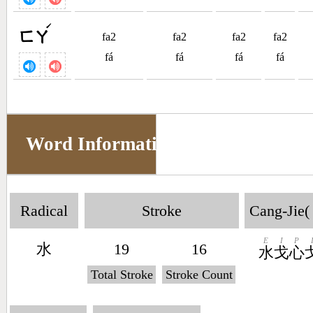
ˊ
ㄈㄚ
fa2
fa2
fa2
fa2
fá
fá
fá
fá
Word Information
Radical
Stroke
Cang-Jie(
E
I
P
水
19
16
水
戈
心
Total Stroke
Stroke Count