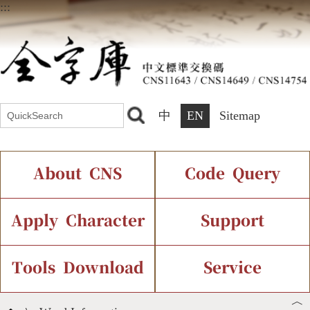
:::
中
EN
Sitemap
About CNS
Code Query
Introduction
IDS Query
Current Status
Apply Character
Support
Chinese Code Status
Components Query
Application Process
Font Instant Display
Tools Download
Service
︿