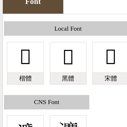
Font
Big5 Query
Pinyin Query
Symbol Index
Local Font
Pinyin Word Index
𱪄
𱪄
𱪄
楷體
黑體
宋體
CNS Font