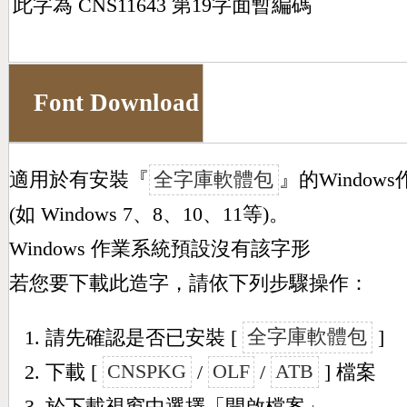
此字為 CNS11643 第19字面暫編碼
Font Download
適用於有安裝『
全字庫軟體包
』的Window
(如 Windows 7、8、10、11等)。
Windows 作業系統預設沒有該字形
若您要下載此造字，請依下列步驟操作：
請先確認是否已安裝 [
全字庫軟體包
]
下載 [
CNSPKG
/
OLF
/
ATB
] 檔案
於下載視窗中選擇「開啟檔案」