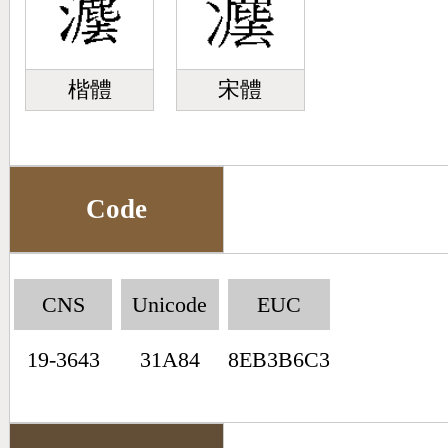
楷體
宋體
Code
CNS
Unicode
EUC
19-3643
31A84
8EB3B6C3