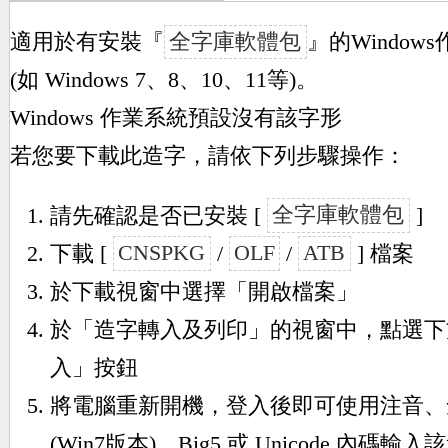
適用於有安裝『
全字庫軟體包
』的Window
(如 Windows 7、8、10、11等)。
Windows 作業系統預設沒有該字形
若您要下載此造字，請依下列步驟操作：
請先確認是否已安裝 [
全字庫軟體包
]
下載 [
CNSPKG
/
OLF
/
ATB
] 檔案
於下載視窗中選擇「開啟檔案」
於「造字轉入及列印」的視窗中，點選下
入」按鈕
將電腦重新開機，登入後即可使用注音、
(Win7版本)、Big5 或 Unicode 內碼輸入