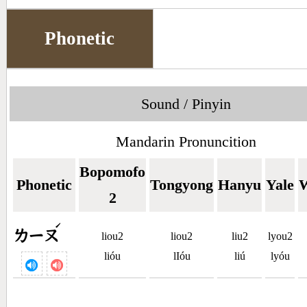
Phonetic
Sound / Pinyin
Mandarin Pronuncition
Bopomofo
Phonetic
Tongyong
Hanyu
Yale
W
2
ˊ
ㄌㄧㄡ
liou2
liou2
liu2
lyou2
lióu
lIóu
liú
lyóu