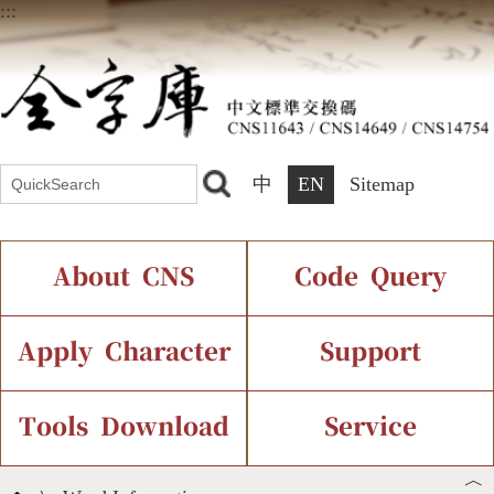
:::
中
EN
Sitemap
About CNS
Code Query
Introduction
IDS Query
Current Status
Apply Character
Support
Chinese Code Status
Components Query
Application Process
Font Instant Display
Tools Download
Service
︿