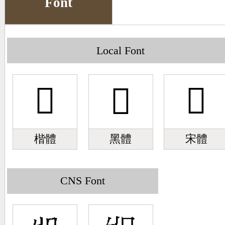
Font
Big5 Query
Pinyin Query
Symbol Index
Local Font
Pinyin Word Index
󰖗
󰖗
󰖗
楷體
黑體
宋體
CNS Font