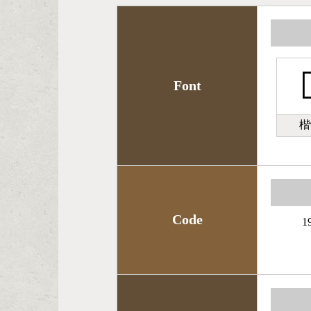

Font
楷
Code
1