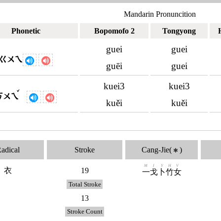
Mandarin Pronuncition
Phonetic
Bopomofo 2
Tongyong
guei
guei
ㄍㄨㄟ
guēi
guei
kuei3
kuei3
ˇ
ㄎㄨㄟ
kuěi
kuěi
adical
Stroke
Cang-Jie(
)
✱
M
I
Y
H
V
衣
19
一
戈
卜
竹
女
Total Stroke
13
Stroke Count