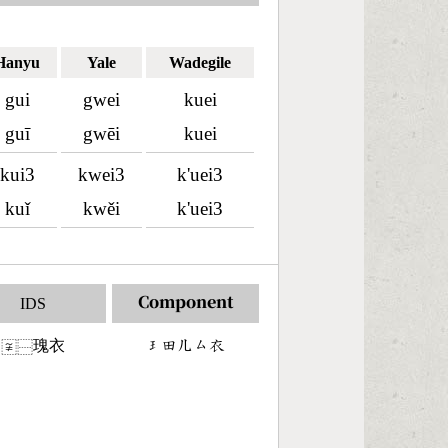
Hanyu
Yale
Wadegile
gui
gwei
kuei
guī
gwēi
kuei
kui3
kwei3
k'uei3
kuǐ
kwěi
k'uei3
IDS
Component
瑰衣
󶂭󶄬󶀶󶁗󶆐
〾
⿱