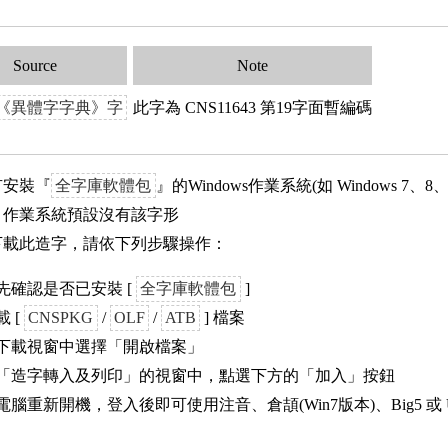
Source
Note
《異體字字典》字
此字為 CNS11643 第19字面暫編碼
有安裝『
全字庫軟體包
』的Windows作業系統(如 Windows 7、8
ows 作業系統預設沒有該字形
下載此造字，請依下列步驟操作：
先確認是否已安裝 [
全字庫軟體包
]
載 [
CNSPKG
/
OLF
/
ATB
] 檔案
下載視窗中選擇「開啟檔案」
「造字轉入及列印」的視窗中，點選下方的「加入」按鈕
電腦重新開機，登入後即可使用注音、倉頡(Win7版本)、Big5 或 U