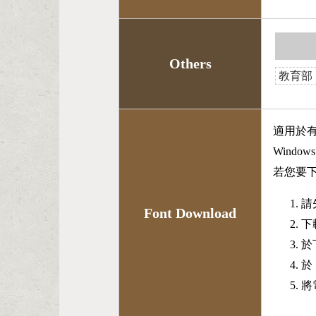
Others
教育部
適用於
Wind
若您要
請
Font Download
下
於
於
將