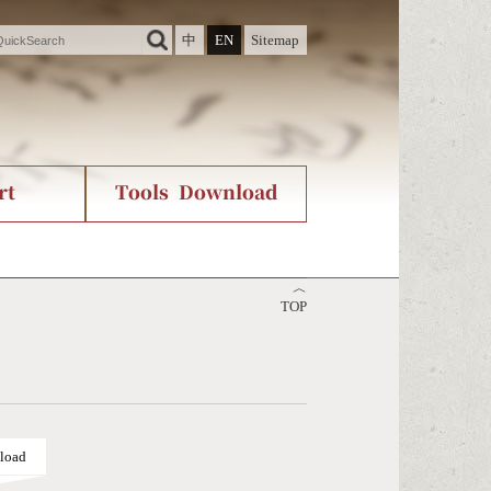
中
EN
Sitemap
rt
Tools Download
ry
rvice
International Org.
Stroke Count Query
︿
Unicode Query
TOP
load