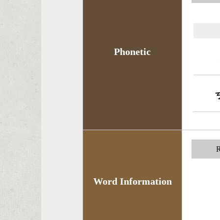
Phonetic
R
Word Information