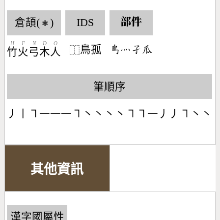
倉頡(
)
IDS
部件
✱
H
F
N
D
O
鳥孤
󶆵󶃺󶂢󶅋
⿰
竹
火
弓
木
人
筆順序
丿丨㇕一一一㇕丶丶丶丶㇕㇕一丿丿㇕丶丶
其他資訊
漢字國屬性