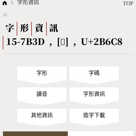
國際字碼相關組織
筆畫查詢
線上教學
倉頡查詢
全字庫授權
轉碼Web Service
個人電腦造字處理工具
問題集
意見回饋
\
字形資訊
TOP
:::
筆順序查詢
部首查詢
熱門查詢統計
字形下載
字
形
資
訊
15-7B3D , [𫛈] , U+2B6C8
CNS查詢
Unicode查詢
Big5查詢
拼音查詢
字形
字碼
符號索引
拼音文字索引
讀音
字形資訊
其他資訊
造字下載