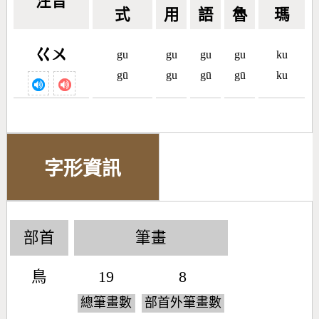
注音
式
用
語
魯
瑪
ㄍㄨ
gu
gu
gu
gu
ku
gū
gu
gū
gū
ku
字形資訊
部首
筆畫
鳥
19
8
總筆畫數
部首外筆畫數