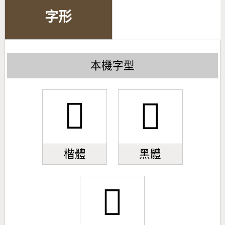
字形
本機字型
𫛈
𫛈
楷體
黑體
𫛈