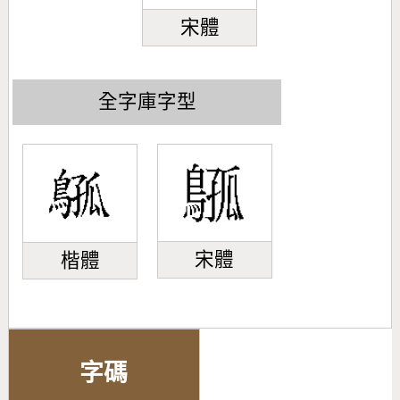
宋體
全字庫字型
宋體
楷體
字碼