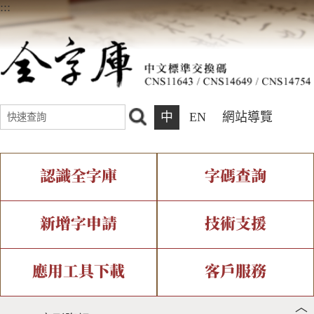
:::
中
EN
網站導覽
認識全字庫
字碼查詢
全字庫介紹
IDS查詢
全字庫現況
部件查詢
新增字申請
技術支援
中文碼介紹
複合查詢
專有名詞介紹
注音查詢
新字申請處理流程
字形即時顯示
造字解決方案
應用工具下載
客戶服務
︿