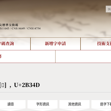
字碼查詢
新增字申請
技術支
決方案
現況
查詢
字形下載
中文碼介紹
全字庫授權
複合查詢
轉碼Web Service
專有名詞介紹
注音查詢
國
務
回饋
熱門查詢統計
查詢
部首查詢
CNS查詢
U
查詢
符號索引
拼音文字索引
[𫍍] , U+2B34D
讀音
字形資訊
其他資訊
造字下