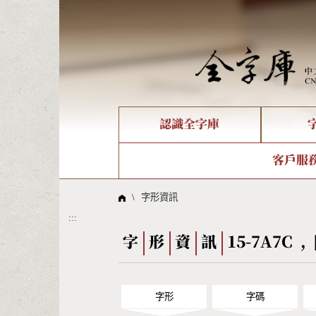
:::
認識全字庫
個人電腦造字處理工具
新字申請處理流程
字形即時顯示
全字庫介紹
IDS查詢
造字解
全字庫
部件
客戶服
問題集
意見
線上教學
倉頡查詢
筆順序
\
字形資訊
:::
Big5查詢
拼音
字
形
資
訊
15-7A7C , 
字形
字碼