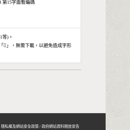
43 第15字面暫編碼
11等)。
「
𫍍
」，無需下載，以避免造成字形
隱私權及網站安全政策
/
政府網站資料開放宣告