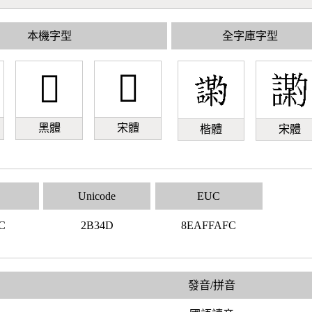
本機字型
全字庫字型
𫍍
𫍍
黑體
宋體
楷體
宋體
Unicode
EUC
C
2B34D
8EAFFAFC
發音/拼音