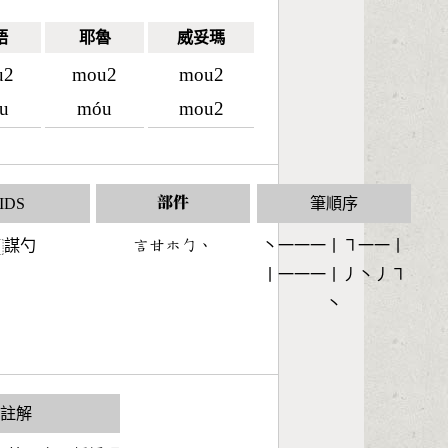
語
耶魯
威妥瑪
u2
mou2
mou2
u
móu
mou2
IDS
部件
筆順序
謀勺
󶆹󶄜󶂹󶀿󶀅
丶一一一丨㇕一一丨
⿰
丨一一一丨丿丶丿㇕
丶
S註解