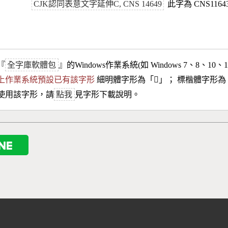
CJK認同表意文字延伸C, CNS 14649
此字為 CNS116
『
全字庫軟體包
』的Windows作業系統(如 Windows 7、8、10、
10以上作業系統預設已有該字形
細明體字形為「
𫍍
」； 標楷體字形為
使用該字形，請
點我
見字形下載說明。