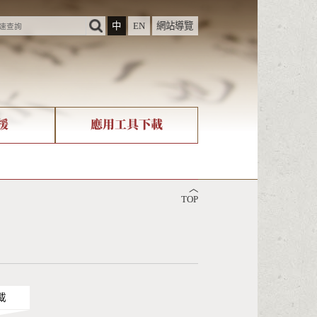
中
EN
網站導覽
援
應用工具下載
際字碼相關組織
筆畫查詢
︿
nicode查詢
TOP
載