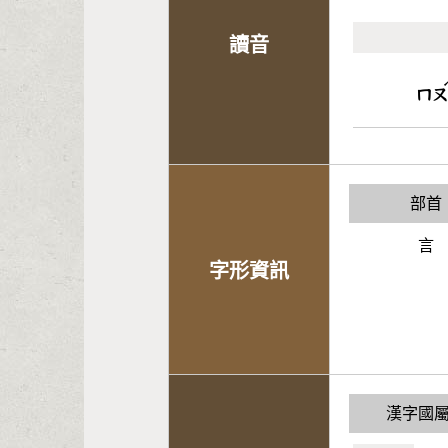
讀音
ㄇ
部首
言
字形資訊
漢字國