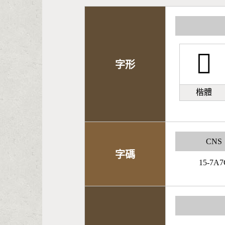
𫍍
字形
楷體
CNS
字碼
15-7A7