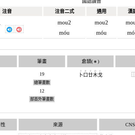
國語讀音
注音
注音二式
通用
漢
mou2
mou2
mo
ˊ
ㄡ
móu
móu
mó
筆畫
倉頡(
)
✱
Y
R
T
D
I
19
卜
口
廿
木
戈
總筆畫數
12
部首外筆畫數
屬性
來源
CN