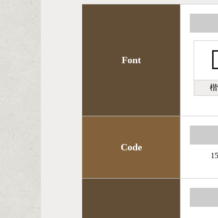

Font
楷
Code
1