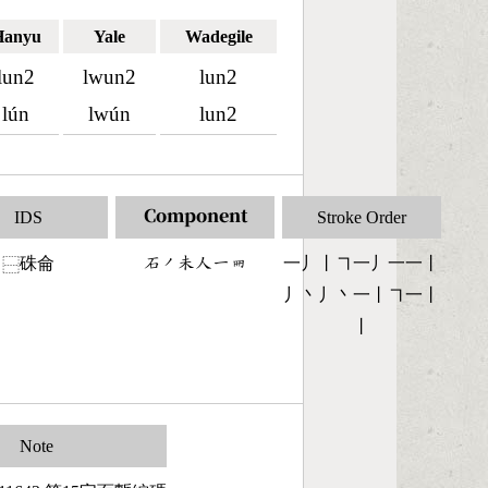
Hanyu
Yale
Wadegile
lun2
lwun2
lun2
lún
lwún
lun2
IDS
Component
Stroke Order
硃侖
󶄢󶀄󶄘󶀬󶀀󶄸
一丿丨㇕一丿一一丨
⿱
丿丶丿丶一丨㇕一丨
丨
Note