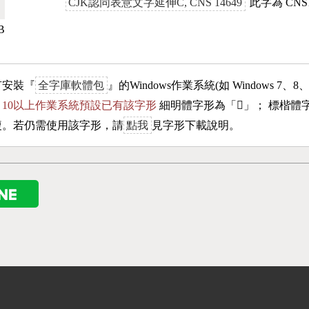
CJK認同表意文字延伸C, CNS 14649
此字為 CNS
B
有安裝『
全字庫軟體包
』的Windows作業系統(如 Windows 7、8
ows 10以上作業系統預設已有該字形
細明體字形為「
𪿽
」； 標楷體
複。若仍需使用該字形，請
點我
見字形下載說明。