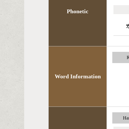
Phonetic
R
Word Information
Han