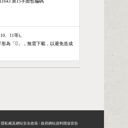
11643 第15字面暫編碼
、10、11等)。
字形為「
𪿽
」，無需下載，以避免造成
隱私權及網站安全政策
/
政府網站資料開放宣告