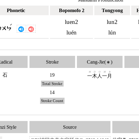
Phonetic
Bopomofo 2
Tongyong
luen2
lun2
ˊ
ㄌㄨㄣ
luén
lún
adical
Stroke
Cang-Jie(
)
✱
M
D
O
M
B
石
19
一
木
人
一
月
Total Stroke
14
Stroke Count
zi Style
Source