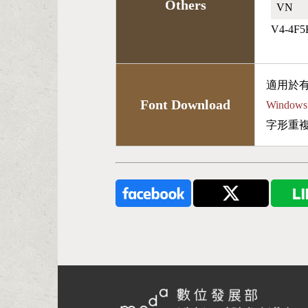
Others
VN🇻🇳
V4-4F5
適用於
Font Download
Wind
字形重