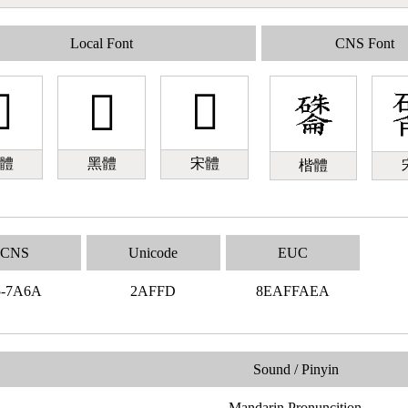
Local Font
CNS Font

𪿽
𪿽
體
黑體
宋體
楷體
CNS
Unicode
EUC
5-7A6A
2AFFD
8EAFFAEA
Sound / Pinyin
Mandarin Pronuncition