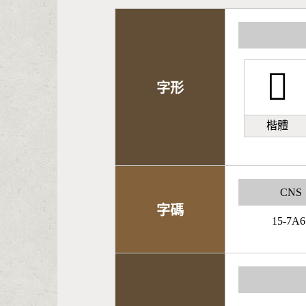
𪼪
字形
楷體
CNS
字碼
15-7A6