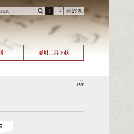
中
EN
網站導覽
援
應用工具下載
際字碼相關組織
筆畫查詢
︿
nicode查詢
TOP
載