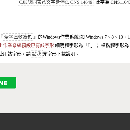
CJK認同表意文字延伸C, CNS 14649
此字為 CNS116
『
全字庫軟體包
』的Windows作業系統(如 Windows 7、8、10、
10以上作業系統預設已有該字形
細明體字形為「
𪼪
」； 標楷體字形為
使用該字形，請
點我
見字形下載說明。