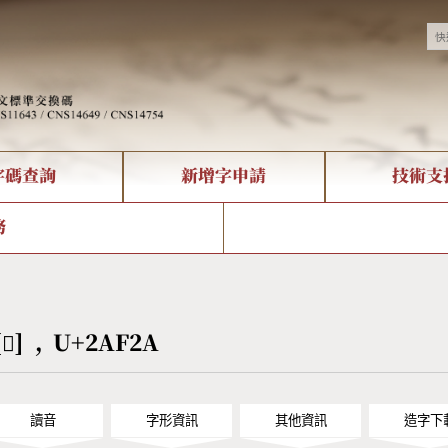
字碼查詢
新增字申請
技術支
決方案
現況
查詢
字形下載
中文碼介紹
全字庫授權
複合查詢
轉碼Web Service
專有名詞介紹
注音查詢
國
務
回饋
熱門查詢統計
查詢
部首查詢
CNS查詢
U
查詢
符號索引
拼音文字索引
[𪼪] , U+2AF2A
讀音
字形資訊
其他資訊
造字下