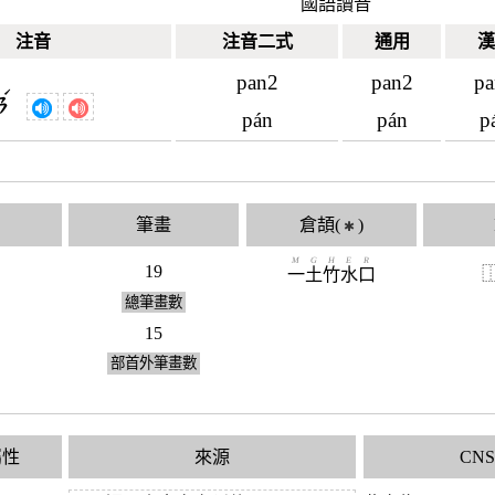
國語讀音
注音
注音二式
通用
漢
pan2
pan2
pa
ˊ
ㄢ
pán
pán
p
筆畫
倉頡(
)
✱
M
G
H
E
R
19
一
土
竹
水
口
總筆畫數
15
部首外筆畫數
屬性
來源
CN