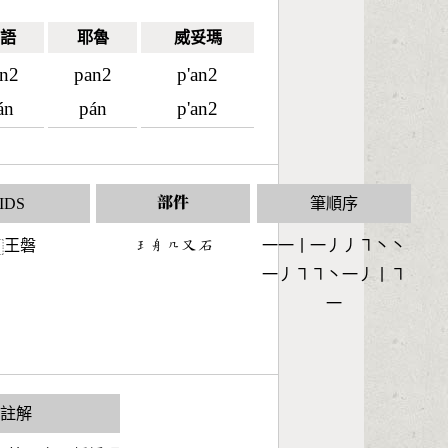
語
耶魯
威妥瑪
n2
pan2
p'an2
án
pán
p'an2
IDS
部件
筆順序
王磐
󶂭󶆌󶀹󶁓󶄢
一一丨一丿丿㇕丶丶
⿰
一丿㇕㇕丶一丿丨㇕
一
S註解