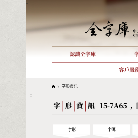
:::
認識全字庫
個人電腦造字處理工具
新字申請處理流程
字形即時顯示
全字庫介紹
IDS查詢
造字解
全字庫
部件
客戶服
問題集
意見
線上教學
倉頡查詢
筆順序
\
字形資訊
:::
Big5查詢
拼音
字
形
資
訊
15-7A65 , 
字形
字碼