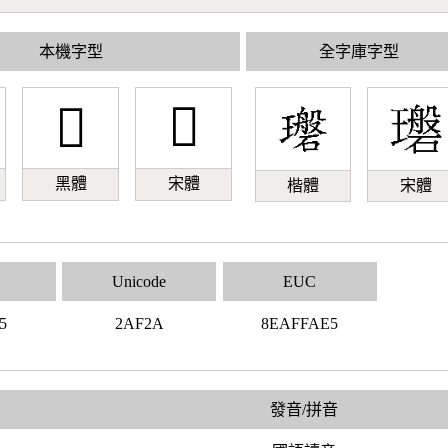
本機字型
全字庫字型
𪼪
𪼪
黑體
宋體
楷體
宋體
Unicode
EUC
5
2AF2A
8EAFFAE5
發音/拼音