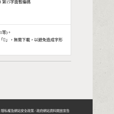
43 第15字面暫編碼
11等)。
「
𪼪
」，無需下載，以避免造成字形
隱私權及網站安全政策
/
政府網站資料開放宣告