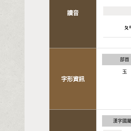
讀音
ㄆ
部首
玉
字形資訊
漢字國