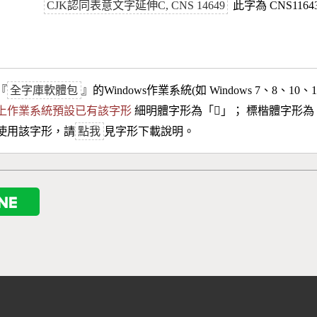
CJK認同表意文字延伸C, CNS 14649
此字為 CNS116
『
全字庫軟體包
』的Windows作業系統(如 Windows 7、8、10、
10以上作業系統預設已有該字形
細明體字形為「
𪼪
」； 標楷體字形為
使用該字形，請
點我
見字形下載說明。