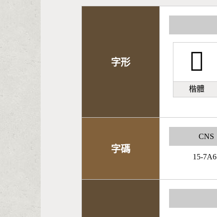
𪼪
字形
楷體
CNS
字碼
15-7A6