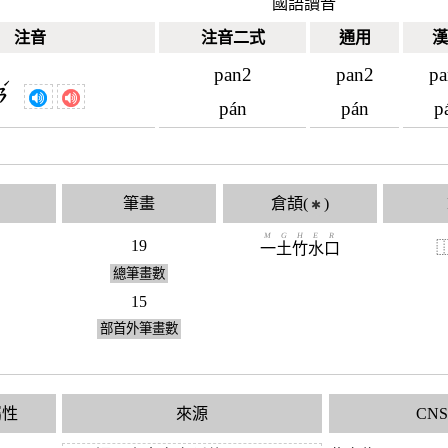
國語讀音
注音
注音二式
通用
漢
pan2
pan2
pa
ˊ
ㄢ
pán
pán
p
筆畫
倉頡(
)
✱
M
G
H
E
R
19
一
土
竹
水
口
總筆畫數
15
部首外筆畫數
屬性
來源
CN