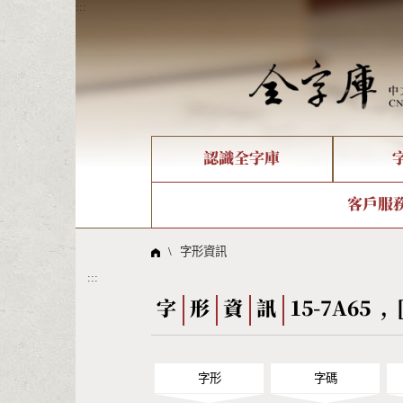
:::
認識全字庫
個人電腦造字處理工具
新字申請處理流程
字形即時顯示
全字庫介紹
IDS查詢
造字解
全字庫
部件
客戶服
問題集
意見
線上教學
倉頡查詢
筆順序
\
字形資訊
:::
Big5查詢
拼音
字
形
資
訊
15-7A65 , 
字形
字碼