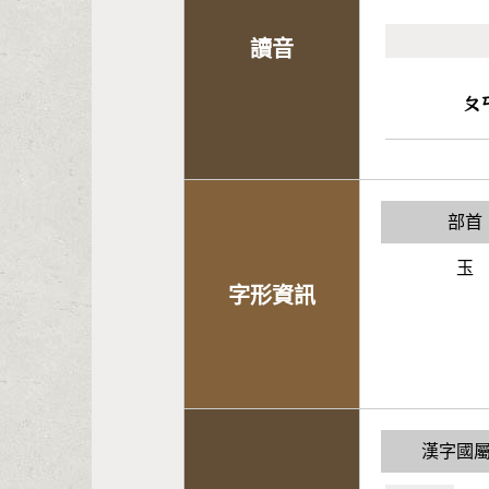
讀音
ㄆ
部首
玉
字形資訊
漢字國