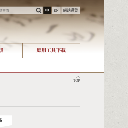
中
EN
網站導覽
援
應用工具下載
際字碼相關組織
筆畫查詢
︿
nicode查詢
TOP
載