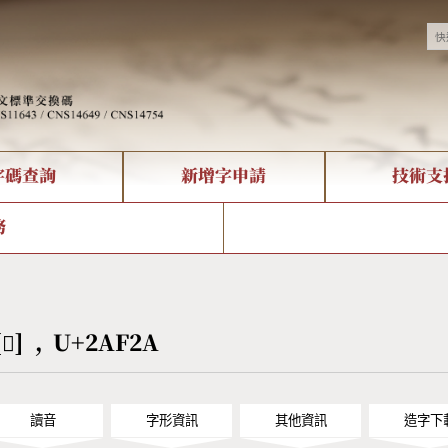
字碼查詢
新增字申請
技術支
決方案
現況
查詢
字形下載
中文碼介紹
全字庫授權
複合查詢
轉碼Web Service
專有名詞介紹
注音查詢
國
務
回饋
熱門查詢統計
查詢
部首查詢
CNS查詢
U
查詢
符號索引
拼音文字索引
[𪼪] , U+2AF2A
讀音
字形資訊
其他資訊
造字下