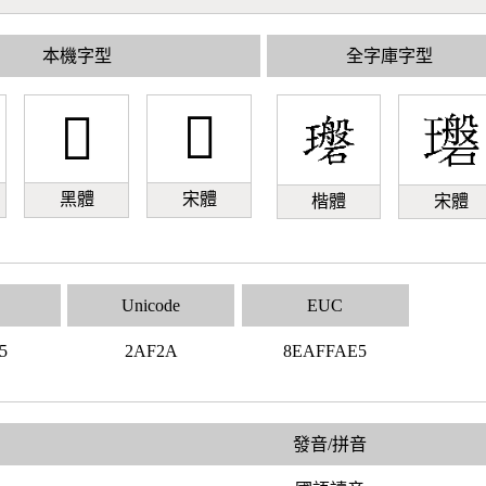
本機字型
全字庫字型
𪼪
𪼪
黑體
宋體
楷體
宋體
Unicode
EUC
5
2AF2A
8EAFFAE5
發音/拼音