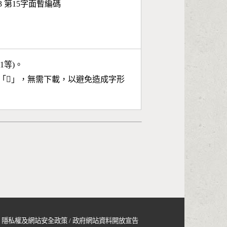
43 第15字面暫編碼
11等)。
「
𪼪
」，無需下載，以避免造成字形
隱私權及網站安全政策
/
政府網站資料開放宣告