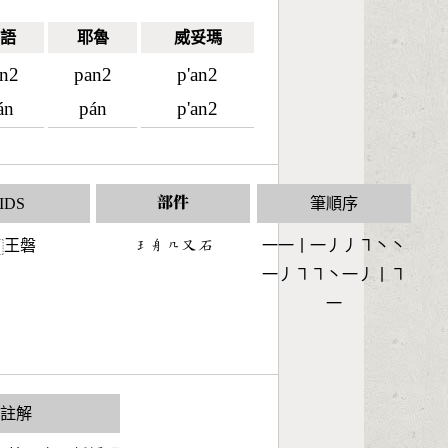
語
耶魯
威妥瑪
n2
pan2
p'an2
án
pán
p'an2
IDS
部件
筆順序
王磐
󶂭󶆌󶀹󶁓󶄢
一一丨一丿丿㇕丶丶
⿰
一丿㇕㇕丶一丿丨㇕
一
S註解