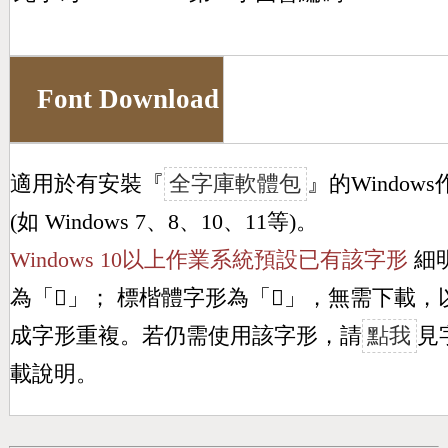
Font Download
適用於有安裝『
全字庫軟體包
』的Window
(如 Windows 7、8、10、11等)。
Windows 10以上作業系統預設已有該字形
細
為「
𪴑
」； 標楷體字形為「
𪴑
」，無需下載，
成字形重複。若仍需使用該字形，請
點我
見
載說明。