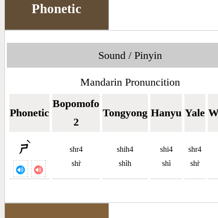
Phonetic
Sound / Pinyin
Mandarin Pronuncition
Bopomofo
Phonetic
Tongyong
Hanyu
Yale
W
2
ˋ
ㄕ
shr4
shih4
shi4
shr4
shr̀
shìh
shì
shr̀