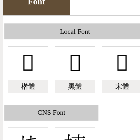
Font
Big5 Query
Pinyin Query
Symbol Index
Local Font
Pinyin Word Index
𪴑
𪴑
𪴑
楷體
黑體
宋體
CNS Font