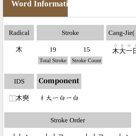
Word Information
Radical
Stroke
Cang-Jie(
D
K
M
木
19
15
木
大
一
Total Stroke
Stroke Count
IDS
Component
木奭
󶂸󶁨󶀀󶅊󶀀󶅊
⿰
Stroke Order