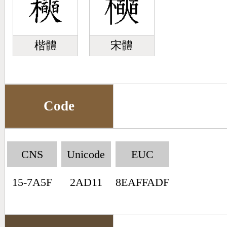
楷體
宋體
Code
CNS
Unicode
EUC
15-7A5F
2AD11
8EAFFADF