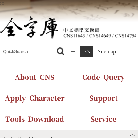
:::
中
EN
Sitemap
About CNS
Code Query
Introduction
IDS Query
Current Status
Apply Character
Support
Chinese Code Status
Components Query
Application Process
Font Instant Display
Tools Download
Service
︿