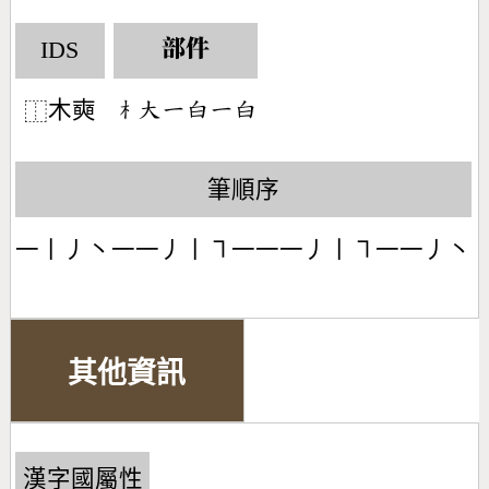
IDS
部件
木奭
󶂸󶁨󶀀󶅊󶀀󶅊
⿰
筆順序
一丨丿丶一一丿丨㇕一一一丿丨㇕一一丿丶
其他資訊
漢字國屬性