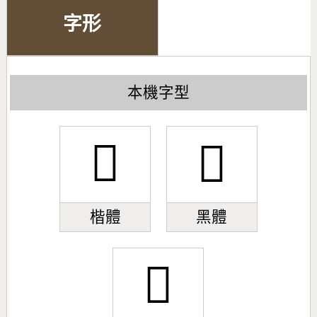
字形
本機字型
𪴑
𪴑
楷體
黑體
𪴑