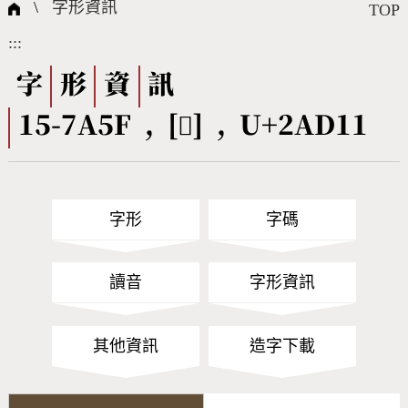
國際字碼相關組織
筆畫查詢
線上教學
倉頡查詢
全字庫授權
轉碼Web Service
個人電腦造字處理工具
問題集
意見回饋
\
字形資訊
TOP
:::
筆順序查詢
部首查詢
熱門查詢統計
字形下載
字
形
資
訊
15-7A5F , [𪴑] , U+2AD11
CNS查詢
Unicode查詢
Big5查詢
拼音查詢
字形
字碼
符號索引
拼音文字索引
讀音
字形資訊
其他資訊
造字下載