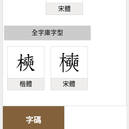
宋體
全字庫字型
楷體
宋體
字碼