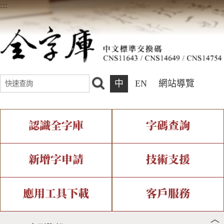
:::
中
EN
網站導覽
認識全字庫
字碼查詢
全字庫介紹
IDS查詢
全字庫現況
部件查詢
新增字申請
技術支援
中文碼介紹
複合查詢
專有名詞介紹
注音查詢
新字申請處理流程
字形即時顯示
造字解決方案
應用工具下載
客戶服務
︿