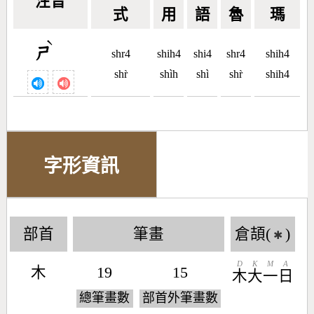
注音
式
用
語
魯
瑪
ˋ
ㄕ
shr4
shih4
shi4
shr4
shih4
shr̀
shìh
shì
shr̀
shih4
字形資訊
部首
筆畫
倉頡(
)
✱
D
K
M
A
木
19
15
木
大
一
日
總筆畫數
部首外筆畫數