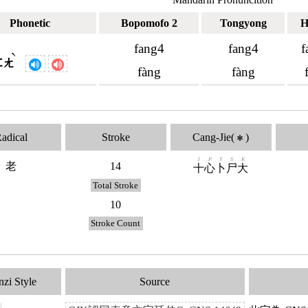
Phonetic
Bopomofo 2
Tongyong
H
fang4
fang4
f
ˋ
ㄈㄤ
fàng
fàng
adical
Stroke
Cang-Jie(
)
✱
J
P
Y
S
K
老
14
十
心
卜
尸
大
Total Stroke
10
Stroke Count
zi Style
Source