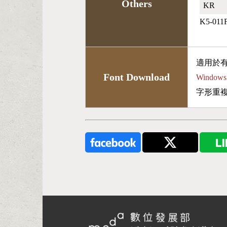
Others
KR🇰🇷
K5-011
適用於
Font Download
Wind
字形重