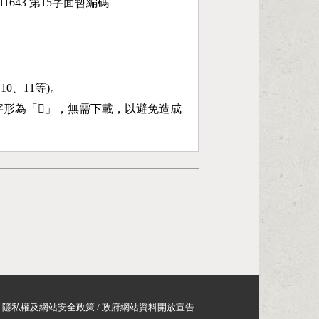
11643 第15字面暫編碼
、10、11等)。
字形為「
𫅵
」，無需下載，以避免造成
隱私權及網站安全政策
/
政府網站資料開放宣告