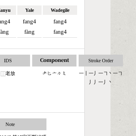
anyu
Yale
Wadegile
ang4
fang4
fang4
fàng
fàng
fang4
IDS
Component
Stroke Order
老放
󶂳󶀗󶁂󶀼󶃜
一丨一丿一㇕丶一㇕
⿰
丿丿一丿丶
Note