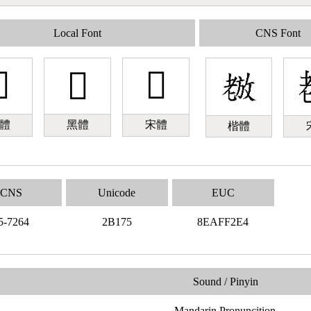
Local Font
CNS Font

𫅵
𫅵
體
黑體
宋體
楷體
CNS
Unicode
EUC
5-7264
2B175
8EAFF2E4
Sound / Pinyin
Mandarin Pronuncition