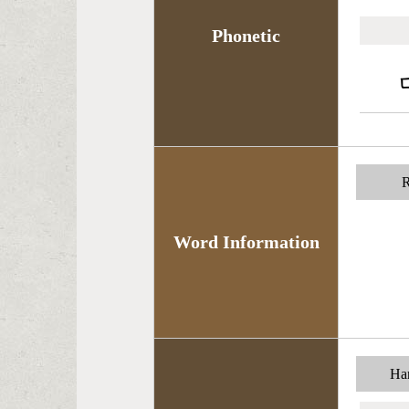
Phonetic
R
Word Information
Han