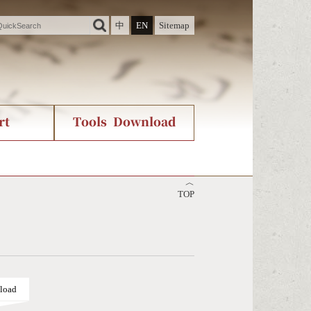
中
EN
Sitemap
rt
Tools Download
ry
rvice
International Org.
Stroke Count Query
︿
Unicode Query
TOP
load