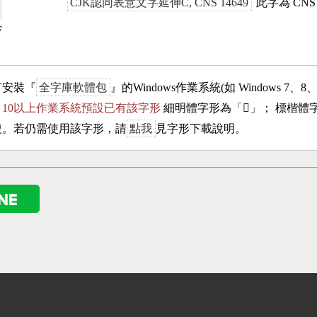
CJK認同表意文字延伸C, CNS 14649
此字為 CNS
F
有安裝『
全字庫軟體包
』的Windows作業系統(如 Windows 7、8
ows 10以上作業系統預設已有該字形
細明體字形為「
𫅵
」； 標楷體
複。若仍需使用該字形，請
點我
見字形下載說明。