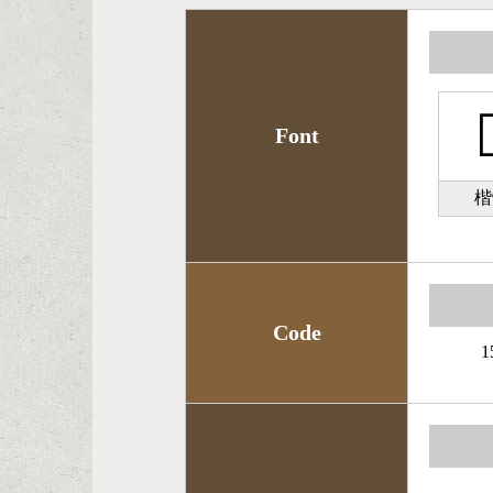

Font
楷
Code
1