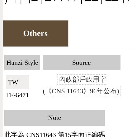
丿㇕丨㇕一丨一丶丶丶丶丨一一丨一一㇕丶
Others
Hanzi Style
Source
內政部戶政用字
TW🇹🇼
(《CNS 11643》96年公布)
TF-6471
Note
此字為 CNS11643 第15字面正編碼