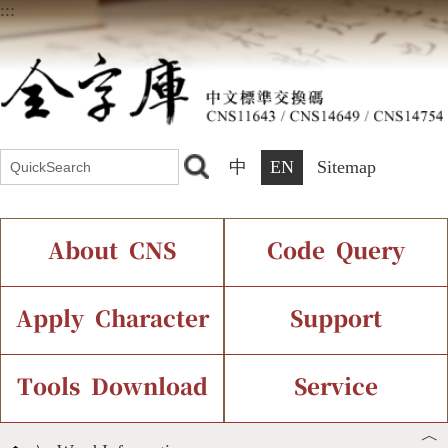
:::
中
EN
Sitemap
About CNS
Code Query
Introduction
IDS Query
Current Status
Apply Character
Support
Chinese Code Status
Components Query
Application Process
Font Instant Display
Tools Download
Service
︿