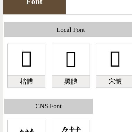
Font
Big5 Query
Pinyin Query
Symbol Index
Local Font
Pinyin Word Index
𩸜
𩸜
𩸜
楷體
黑體
宋體
CNS Font