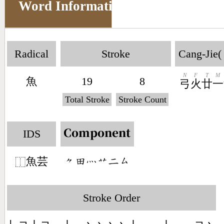
Word Information
Radical
Stroke
Cang-Jie(
N
F
T
M
魚
19
8
弓
火
廿
一
Total Stroke
Stroke Count
IDS
Component
魚芸
󶀾󶄬󶃺󶃋󶀒󶁗
⿰
Stroke Order