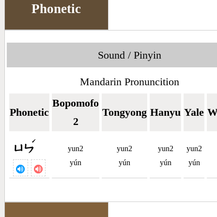
Phonetic
Sound / Pinyin
Mandarin Pronuncition
Bopomofo
Phonetic
Tongyong
Hanyu
Yale
W
2
ˊ
ㄩㄣ
yun2
yun2
yun2
yun2
yún
yún
yún
yún