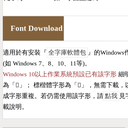
Font Download
適用於有安裝『
全字庫軟體包
』的Window
(如 Windows 7、8、10、11等)。
Windows 10以上作業系統預設已有該字形
細
為「
𩸜
」； 標楷體字形為「
𩸜
」，無需下載，
成字形重複。若仍需使用該字形，請
點我
見
載說明。