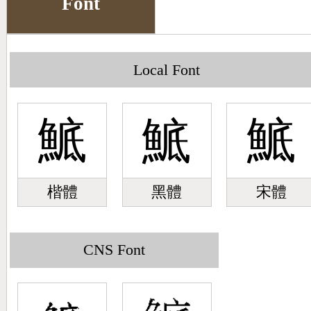
Font
Big5 Query
Pinyin Query
Symbol Index
Local Font
Pinyin Word Index
鯳
鯳
鯳
楷體
黑體
宋體
CNS Font