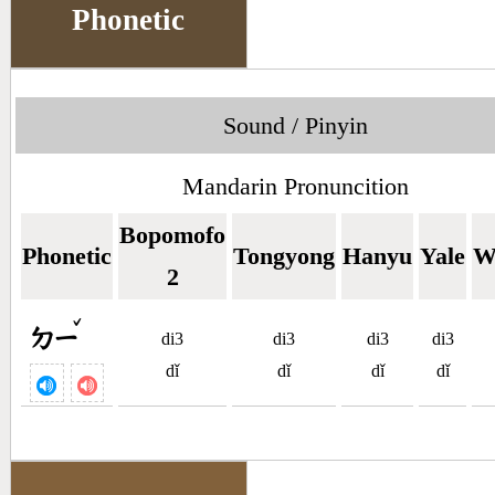
Phonetic
Sound / Pinyin
Mandarin Pronuncition
Bopomofo
Phonetic
Tongyong
Hanyu
Yale
W
2
ˇ
ㄉㄧ
di3
di3
di3
di3
dǐ
dǐ
dǐ
dǐ