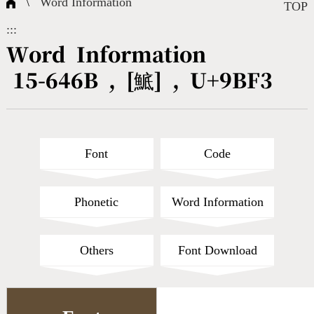
\
Word Information
Composite Query
Terms
Character Creation
Character Create Tools
FAQ
TOP
:::
International Org.
Bopomofo Query
CNS Authorization
Fonts Download
Satisfaction Survey
Word Information
15-646B , [鯳] , U+9BF3
Online Teaching
Stroke Count Query
Web Service
Query Statistics
Cang-Jie Query
Font
Code
Strokeorder Query
Phonetic
Word Information
KX_Radical Query
Others
Font Download
CNS Query
Unicode Query