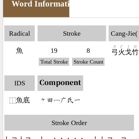
Word Information
Radical
Stroke
Cang-Jie(
N
F
I
H
魚
19
8
弓
火
戈
竹
Total Stroke
Stroke Count
IDS
Component
魚底
󶀾󶄬󶃺󶂉󶃯󶀀
⿰
Stroke Order