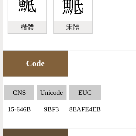
楷體
宋體
Code
CNS
Unicode
EUC
15-646B
9BF3
8EAFE4EB