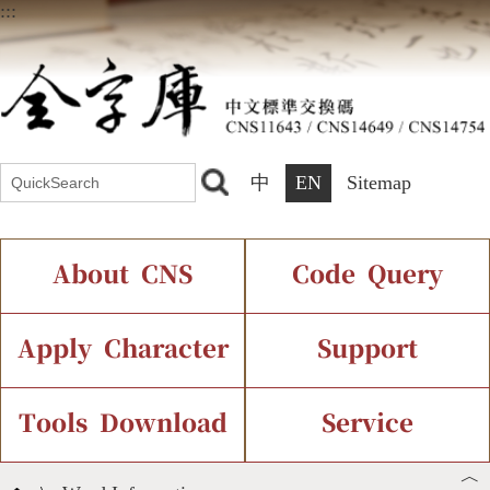
:::
中
EN
Sitemap
About CNS
Code Query
Introduction
IDS Query
Current Status
Apply Character
Support
Chinese Code Status
Components Query
Application Process
Font Instant Display
Tools Download
Service
︿