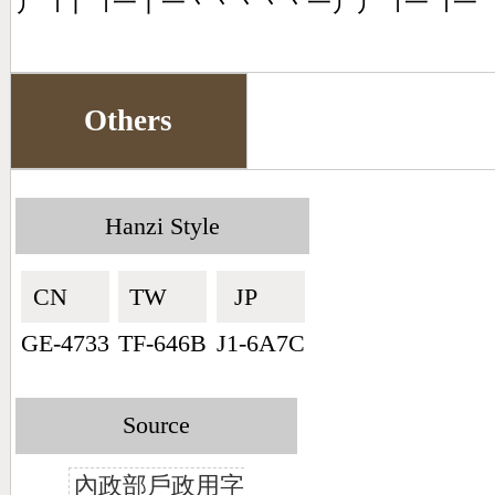
丿㇕丨㇕一丨一丶丶丶丶丶一丿丿㇕一㇕一
Others
Hanzi Style
CN🇨🇳
TW🇹🇼
JP🇯🇵
GE-4733
TF-646B
J1-6A7C
Source
內政部戶政用字