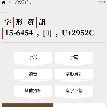
國際字碼相關組織
筆畫查詢
線上教學
倉頡查詢
全字庫授權
轉碼Web Service
個人電腦造字處理工具
問題集
意見回饋
\
字形資訊
TOP
:::
筆順序查詢
部首查詢
熱門查詢統計
字形下載
字
形
資
訊
15-6454 , [𩔬] , U+2952C
CNS查詢
Unicode查詢
Big5查詢
拼音查詢
字形
字碼
符號索引
拼音文字索引
讀音
字形資訊
其他資訊
造字下載