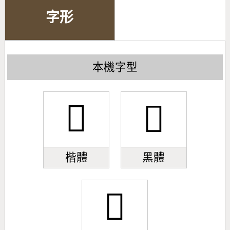
字形
本機字型
𩔬
𩔬
楷體
黑體
𩔬