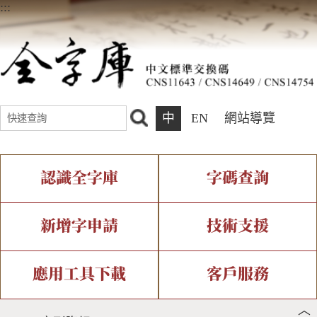
:::
中
EN
網站導覽
認識全字庫
字碼查詢
全字庫介紹
IDS查詢
全字庫現況
部件查詢
新增字申請
技術支援
中文碼介紹
複合查詢
專有名詞介紹
注音查詢
新字申請處理流程
字形即時顯示
造字解決方案
應用工具下載
客戶服務
︿