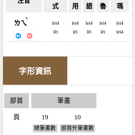
注音
式
用
語
魯
瑪
ˋ
ㄌㄟ
lei4
lei4
lei4
lei4
lei4
lèi
lèi
lèi
lèi
lei4
字形資訊
部首
筆畫
頁
19
10
總筆畫數
部首外筆畫數