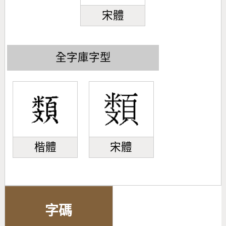
宋體
全字庫字型
楷體
宋體
字碼