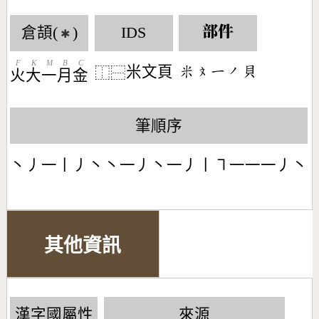
倉頡(
)
IDS
部件
✱
F
K
M
B
C
米文頁
󶆔󶃷󶀀󶀄󶆱
⿰
⿱
火
大
一
月
金
筆順序
丶丿一丨丿丶丶一丿丶一丿丨㇕一一一丿丶
其他資訊
漢字國屬性
來源