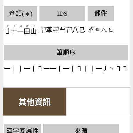
倉頡(
)
IDS
部件
✱
T
J
M
W
U
革
覀
八㔾
󶇚󶅧󶀯󶁋
⿰
⿱
⿵
廿
十
一
田
山
筆順序
一丨丨一丨㇕一一丨一丨㇕丨丨一丿丶㇕㇕
其他資訊
漢字國屬性
來源