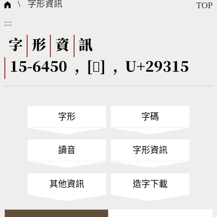
國際字碼相關組織
筆畫查詢
線上教學
倉頡查詢
全字庫授權
轉碼Web Service
個人電腦造字處理工具
問題集
意見回饋
\
字形資訊
TOP
:::
筆順序查詢
部首查詢
熱門查詢統計
字形下載
字
形
資
訊
15-6450 , [𩌕] , U+29315
CNS查詢
Unicode查詢
Big5查詢
拼音查詢
字形
字碼
符號索引
拼音文字索引
讀音
字形資訊
其他資訊
造字下載