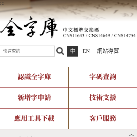
:::
中
EN
網站導覽
認識全字庫
字碼查詢
全字庫介紹
IDS查詢
全字庫現況
部件查詢
新增字申請
技術支援
中文碼介紹
複合查詢
專有名詞介紹
注音查詢
新字申請處理流程
字形即時顯示
造字解決方案
應用工具下載
客戶服務
︿