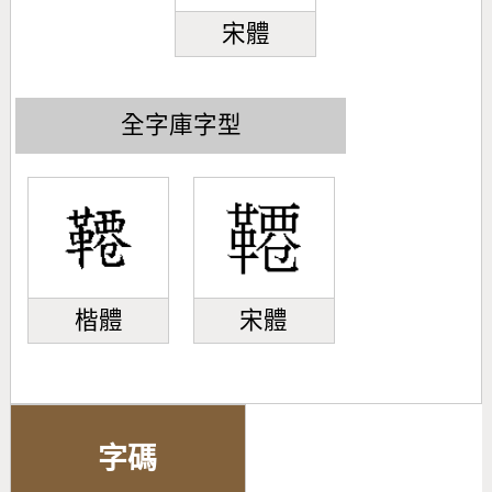
宋體
全字庫字型
楷體
宋體
字碼