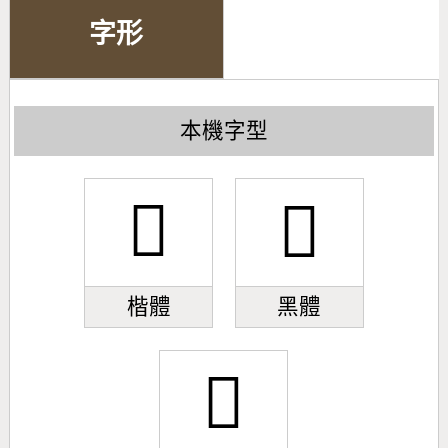
字形
本機字型
𩌕
𩌕
楷體
黑體
𩌕