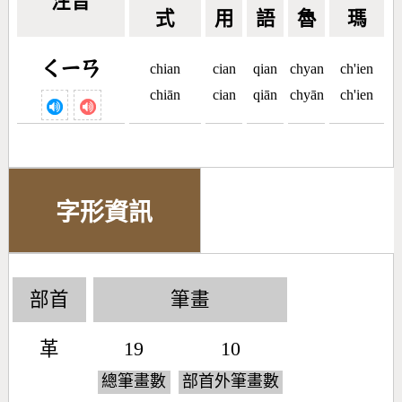
注音
式
用
語
魯
瑪
ㄑㄧㄢ
chian
cian
qian
chyan
ch'ien
chiān
cian
qiān
chyān
ch'ien
字形資訊
部首
筆畫
革
19
10
總筆畫數
部首外筆畫數